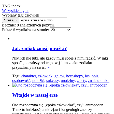
TAG index:
Wszystkie tagi »
Wybrany tag:
człowiek
Łącznie:
8
znalezionych pozycji.
Pokaż # wyników na stronie:
Jak zodiak znosi porażki?
Nikt ich nie lubi, ale każdy musi sobie z nimi radzić. W jaki
sposób, to zależy od tego, w jakim znaku zodiaku
przyszliśmy na świat.
»
Tagi:
charakter,
człowiek,
gniew,
horoskopy,
los,
opis,
osobowość,
porażki,
sukcesy,
urodziny,
zalety,
znak zodiaku
Witajcie w naszej erze
Oto rozpoczyna się „epoka człowieka”, czyli antropocen.
Teraz to ludzkość, a nie zjawiska geologiczne czy