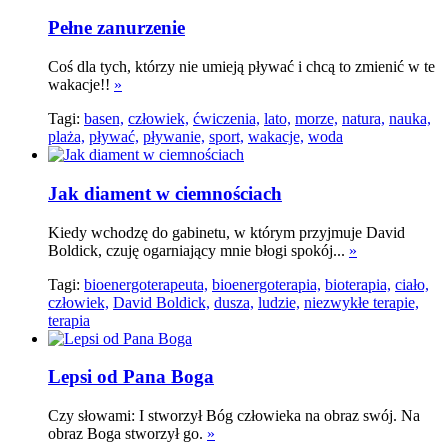
Pełne zanurzenie
Coś dla tych, którzy nie umieją pływać i chcą to zmienić w te
wakacje!!
»
Tagi:
basen,
człowiek,
ćwiczenia,
lato,
morze,
natura,
nauka,
plaża,
pływać,
pływanie,
sport,
wakacje,
woda
Jak diament w ciemnościach
Kiedy wchodzę do gabinetu, w którym przyjmuje David
Boldick, czuję ogarniający mnie błogi spokój...
»
Tagi:
bioenergoterapeuta,
bioenergoterapia,
bioterapia,
ciało,
człowiek,
David Boldick,
dusza,
ludzie,
niezwykłe terapie,
terapia
Lepsi od Pana Boga
Czy słowami: I stworzył Bóg człowieka na obraz swój. Na
obraz Boga stworzył go.
»