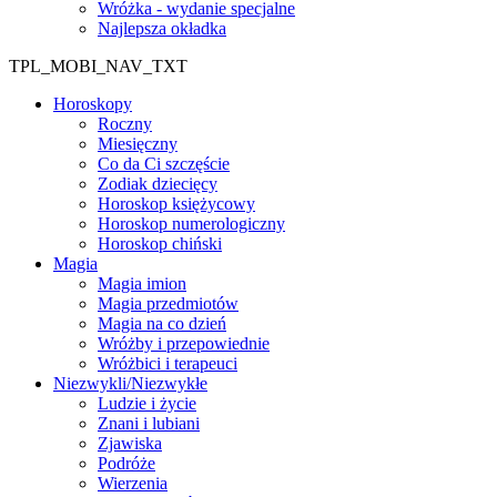
Wróżka - wydanie specjalne
Najlepsza okładka
TPL_MOBI_NAV_TXT
Horoskopy
Roczny
Miesięczny
Co da Ci szczęście
Zodiak dziecięcy
Horoskop księżycowy
Horoskop numerologiczny
Horoskop chiński
Magia
Magia imion
Magia przedmiotów
Magia na co dzień
Wróżby i przepowiednie
Wróżbici i terapeuci
Niezwykli/Niezwykłe
Ludzie i życie
Znani i lubiani
Zjawiska
Podróże
Wierzenia