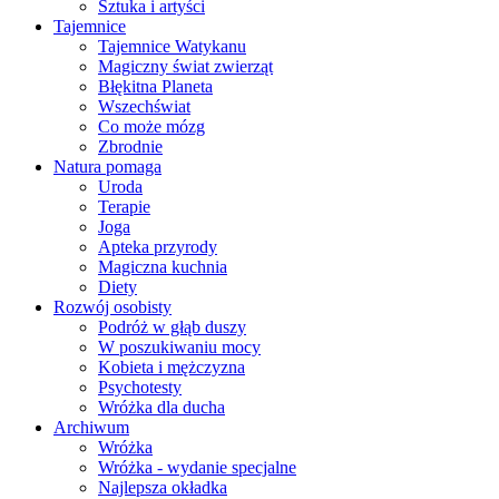
Sztuka i artyści
Tajemnice
Tajemnice Watykanu
Magiczny świat zwierząt
Błękitna Planeta
Wszechświat
Co może mózg
Zbrodnie
Natura pomaga
Uroda
Terapie
Joga
Apteka przyrody
Magiczna kuchnia
Diety
Rozwój osobisty
Podróż w głąb duszy
W poszukiwaniu mocy
Kobieta i mężczyzna
Psychotesty
Wróżka dla ducha
Archiwum
Wróżka
Wróżka - wydanie specjalne
Najlepsza okładka