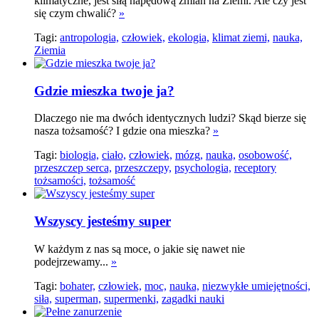
klimatyczne, jest siłą napędową zmian na Ziemi. Ale czy jest
się czym chwalić?
»
Tagi:
antropologia,
człowiek,
ekologia,
klimat ziemi,
nauka,
Ziemia
Gdzie mieszka twoje ja?
Dlaczego nie ma dwóch identycznych ludzi? Skąd bierze się
nasza tożsamość? I gdzie ona mieszka?
»
Tagi:
biologia,
ciało,
człowiek,
mózg,
nauka,
osobowość,
przeszczep serca,
przeszczepy,
psychologia,
receptory
tożsamości,
tożsamość
Wszyscy jesteśmy super
W każdym z nas są moce, o jakie się nawet nie
podejrzewamy...
»
Tagi:
bohater,
człowiek,
moc,
nauka,
niezwykłe umiejętności,
siła,
superman,
supermenki,
zagadki nauki