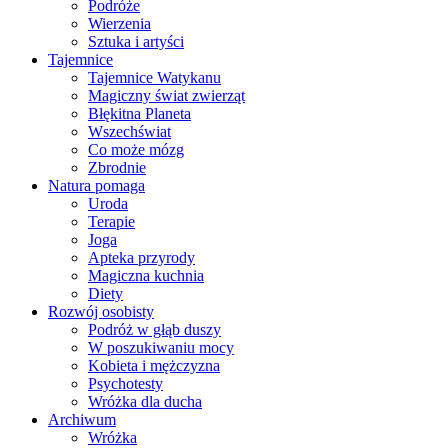
Podróże
Wierzenia
Sztuka i artyści
Tajemnice
Tajemnice Watykanu
Magiczny świat zwierząt
Błękitna Planeta
Wszechświat
Co może mózg
Zbrodnie
Natura pomaga
Uroda
Terapie
Joga
Apteka przyrody
Magiczna kuchnia
Diety
Rozwój osobisty
Podróż w głąb duszy
W poszukiwaniu mocy
Kobieta i mężczyzna
Psychotesty
Wróżka dla ducha
Archiwum
Wróżka