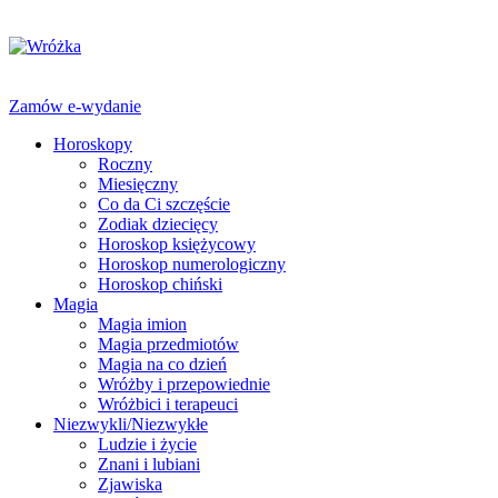
Zamów e-wydanie
Horoskopy
Roczny
Miesięczny
Co da Ci szczęście
Zodiak dziecięcy
Horoskop księżycowy
Horoskop numerologiczny
Horoskop chiński
Magia
Magia imion
Magia przedmiotów
Magia na co dzień
Wróżby i przepowiednie
Wróżbici i terapeuci
Niezwykli/Niezwykłe
Ludzie i życie
Znani i lubiani
Zjawiska