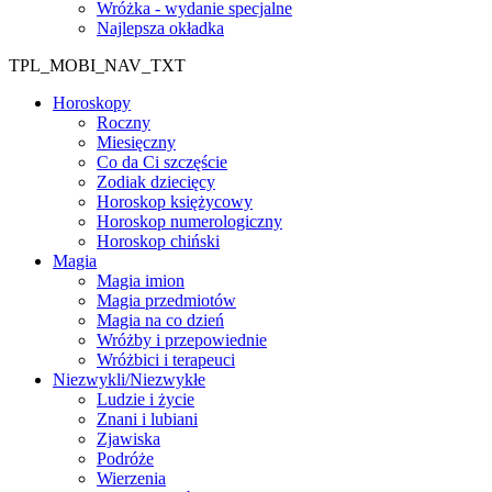
Wróżka - wydanie specjalne
Najlepsza okładka
TPL_MOBI_NAV_TXT
Horoskopy
Roczny
Miesięczny
Co da Ci szczęście
Zodiak dziecięcy
Horoskop księżycowy
Horoskop numerologiczny
Horoskop chiński
Magia
Magia imion
Magia przedmiotów
Magia na co dzień
Wróżby i przepowiednie
Wróżbici i terapeuci
Niezwykli/Niezwykłe
Ludzie i życie
Znani i lubiani
Zjawiska
Podróże
Wierzenia