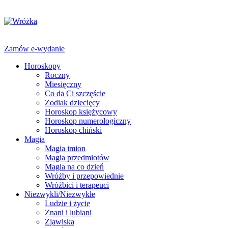
Zamów e-wydanie
Horoskopy
Roczny
Miesięczny
Co da Ci szczęście
Zodiak dziecięcy
Horoskop księżycowy
Horoskop numerologiczny
Horoskop chiński
Magia
Magia imion
Magia przedmiotów
Magia na co dzień
Wróżby i przepowiednie
Wróżbici i terapeuci
Niezwykli/Niezwykłe
Ludzie i życie
Znani i lubiani
Zjawiska