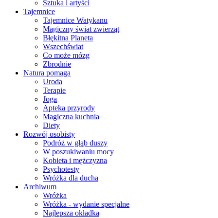
Sztuka i artyści
Tajemnice
Tajemnice Watykanu
Magiczny świat zwierząt
Błękitna Planeta
Wszechświat
Co może mózg
Zbrodnie
Natura pomaga
Uroda
Terapie
Joga
Apteka przyrody
Magiczna kuchnia
Diety
Rozwój osobisty
Podróż w głąb duszy
W poszukiwaniu mocy
Kobieta i mężczyzna
Psychotesty
Wróżka dla ducha
Archiwum
Wróżka
Wróżka - wydanie specjalne
Najlepsza okładka