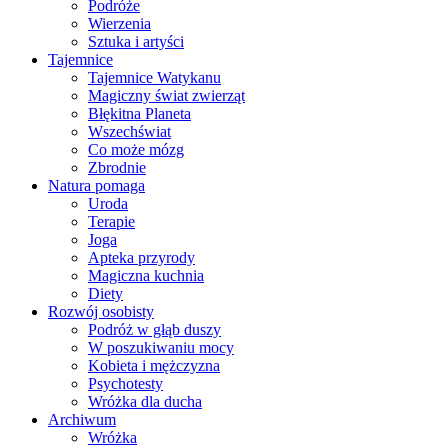
Podróże
Wierzenia
Sztuka i artyści
Tajemnice
Tajemnice Watykanu
Magiczny świat zwierząt
Błękitna Planeta
Wszechświat
Co może mózg
Zbrodnie
Natura pomaga
Uroda
Terapie
Joga
Apteka przyrody
Magiczna kuchnia
Diety
Rozwój osobisty
Podróż w głąb duszy
W poszukiwaniu mocy
Kobieta i mężczyzna
Psychotesty
Wróżka dla ducha
Archiwum
Wróżka