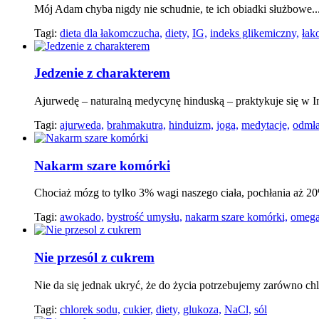
Mój Adam chyba nigdy nie schudnie, te ich obiadki służbowe..
Tagi:
dieta dla łakomczucha,
diety,
IG,
indeks glikemiczny,
łak
Jedzenie z charakterem
Ajurwedę – naturalną medycynę hinduską – praktykuje się w In
Tagi:
ajurweda,
brahmakutra,
hinduizm,
joga,
medytacje,
odmła
Nakarm szare komórki
Chociaż mózg to tylko 3% wagi naszego ciała, pochłania aż 20
Tagi:
awokado,
bystrość umysłu,
nakarm szare komórki,
omega
Nie przesól z cukrem
Nie da się jednak ukryć, że do życia potrzebujemy zarówno chl
Tagi:
chlorek sodu,
cukier,
diety,
glukoza,
NaCl,
sól