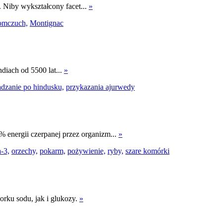
. Niby wykształcony facet...
»
omczuch,
Montignac
diach od 5500 lat...
»
dzanie po hindusku,
przykazania ajurwedy
% energii czerpanej przez organizm...
»
-3,
orzechy,
pokarm,
pożywienie,
ryby,
szare komórki
orku sodu, jak i glukozy.
»