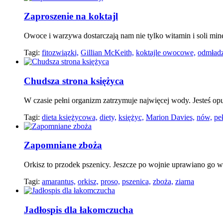
Zaproszenie na koktajl
Owoce i warzywa dostarczają nam nie tylko witamin i soli mine
Tagi:
fitozwiązki,
Gillian McKeith,
koktajle owocowe,
odmładz
Chudsza strona księżyca
W czasie pełni organizm zatrzymuje najwięcej wody. Jesteś 
Tagi:
dieta księżycowa,
diety,
księżyc,
Marion Davies,
nów,
peł
Zapomniane zboża
Orkisz to przodek pszenicy. Jeszcze po wojnie uprawiano go w
Tagi:
amarantus,
orkisz,
proso,
pszenica,
zboża,
ziarna
Jadłospis dla łakomczucha