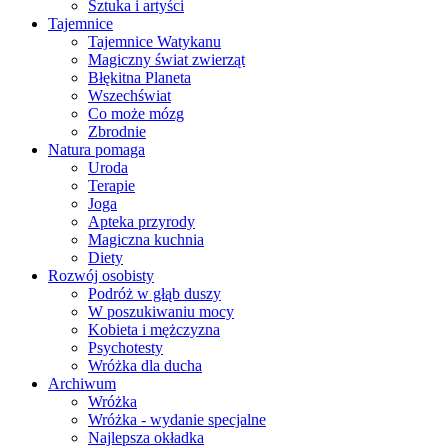
Sztuka i artyści
Tajemnice
Tajemnice Watykanu
Magiczny świat zwierząt
Błękitna Planeta
Wszechświat
Co może mózg
Zbrodnie
Natura pomaga
Uroda
Terapie
Joga
Apteka przyrody
Magiczna kuchnia
Diety
Rozwój osobisty
Podróż w głąb duszy
W poszukiwaniu mocy
Kobieta i mężczyzna
Psychotesty
Wróżka dla ducha
Archiwum
Wróżka
Wróżka - wydanie specjalne
Najlepsza okładka