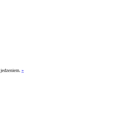
z jedzeniem.
»