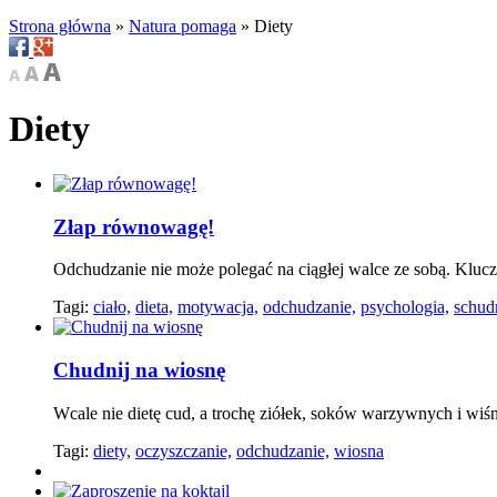
Strona główna
»
Natura pomaga
»
Diety
Diety
Złap równowagę!
Odchudzanie nie może polegać na ciągłej walce ze sobą. Klucze
Tagi:
ciało,
dieta,
motywacja,
odchudzanie,
psychologia,
schud
Chudnij na wiosnę
Wcale nie dietę cud, a trochę ziółek, soków warzywnych i w
Tagi:
diety,
oczyszczanie,
odchudzanie,
wiosna