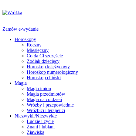
Zamów e-wydanie
Horoskopy
Roczny
Miesięczny
Co da Ci szczęście
Zodiak dziecięcy
Horoskop księżycowy
Horoskop numerologiczny
Horoskop chiński
Magia
Magia imion
Magia przedmiotów
Magia na co dzień
Wróżby i przepowiednie
Wróżbici i terapeuci
Niezwykli/Niezwykłe
Ludzie i życie
Znani i lubiani
Zjawiska