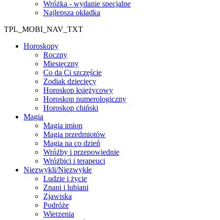
Wróżka - wydanie specjalne
Najlepsza okładka
TPL_MOBI_NAV_TXT
Horoskopy
Roczny
Miesięczny
Co da Ci szczęście
Zodiak dziecięcy
Horoskop księżycowy
Horoskop numerologiczny
Horoskop chiński
Magia
Magia imion
Magia przedmiotów
Magia na co dzień
Wróżby i przepowiednie
Wróżbici i terapeuci
Niezwykli/Niezwykłe
Ludzie i życie
Znani i lubiani
Zjawiska
Podróże
Wierzenia