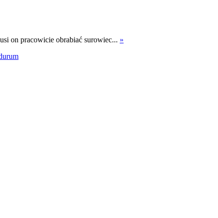
si on pracowicie obrabiać surowiec...
»
durum