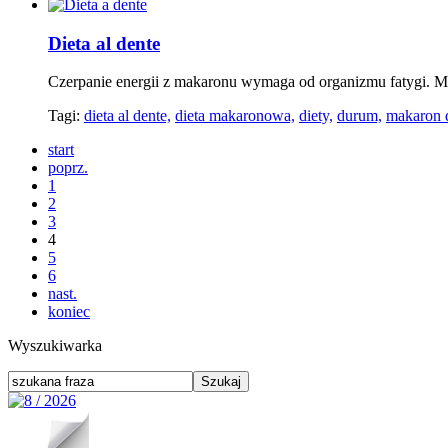
Dieta al dente
Czerpanie energii z makaronu wymaga od organizmu fatygi. Mu
Tagi:
dieta al dente,
dieta makaronowa,
diety,
durum,
makaron 
start
poprz.
1
2
3
4
5
6
nast.
koniec
Wyszukiwarka