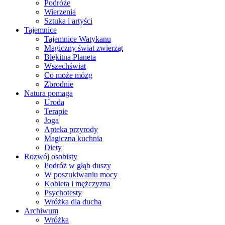
Podróże
Wierzenia
Sztuka i artyści
Tajemnice
Tajemnice Watykanu
Magiczny świat zwierząt
Błękitna Planeta
Wszechświat
Co może mózg
Zbrodnie
Natura pomaga
Uroda
Terapie
Joga
Apteka przyrody
Magiczna kuchnia
Diety
Rozwój osobisty
Podróż w głąb duszy
W poszukiwaniu mocy
Kobieta i mężczyzna
Psychotesty
Wróżka dla ducha
Archiwum
Wróżka