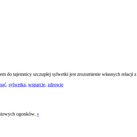
m do tajemnicy szczupłej sylwetki jest zrozumienie własnych relacji 
nąć,
sylwetka,
wsparcie,
zdrowie
iśniowych ogonków.
»