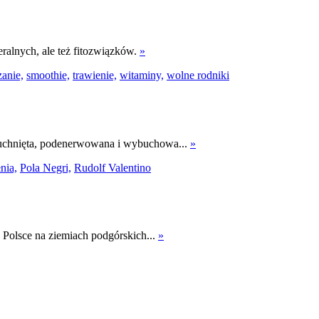
ralnych, ale też fitozwiązków.
»
anie,
smoothie,
trawienie,
witaminy,
wolne rodniki
opuchnięta, podenerwowana i wybuchowa...
»
nia,
Pola Negri,
Rudolf Valentino
 Polsce na ziemiach podgórskich...
»