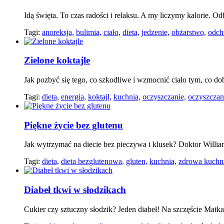
Idą święta. To czas radości i relaksu. A my liczymy kalorie. 
Tagi:
anoreksja,
bulimia,
ciało,
dieta,
jedzenie,
obżarstwo,
odch
Zielone koktajle
Jak pozbyć się tego, co szkodliwe i wzmocnić ciało tym, co do
Tagi:
dieta,
energia,
koktajl,
kuchnia,
oczyszczanie,
oczyszczan
Piękne życie bez glutenu
Jak wytrzymać na diecie bez pieczywa i klusek? Doktor William
Tagi:
dieta,
dieta bezglutenowa,
gluten,
kuchnia,
zdrowa kuchni
Diabeł tkwi w słodzikach
Cukier czy sztuczny słodzik? Jeden diabeł! Na szczęście Mat