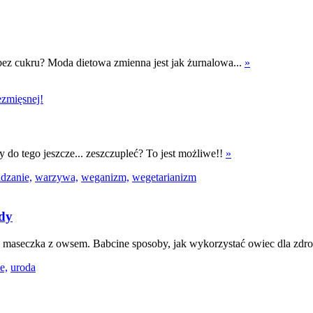
bez cukru? Moda dietowa zmienna jest jak żurnalowa...
»
yby do tego jeszcze... zeszczupleć? To jest możliwe!!
»
dzanie,
warzywa,
weganizm,
wegetarianizm
ody
 maseczka z owsem. Babcine sposoby, jak wykorzystać owiec dla zdro
e,
uroda