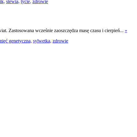
ik,
stewia,
tycie,
zdrowie
iat. Zastosowana wcześnie zaoszczędza masę czasu i cierpień...
»
mięć genetyczna,
sylwetka,
zdrowie