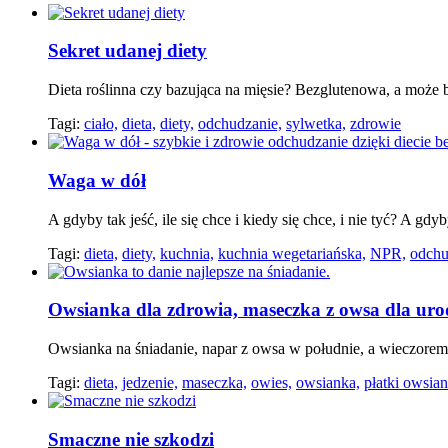
Sekret udanej diety
Dieta roślinna czy bazująca na mięsie? Bezglutenowa, a może 
Tagi:
ciało,
dieta,
diety,
odchudzanie,
sylwetka,
zdrowie
Waga w dół
A gdyby tak jeść, ile się chce i kiedy się chce, i nie tyć? A gd
Tagi:
dieta,
diety,
kuchnia,
kuchnia wegetariańska,
NPR,
odchu
Owsianka dla zdrowia, maseczka z owsa dla ur
Owsianka na śniadanie, napar z owsa w południe, a wieczorem
Tagi:
dieta,
jedzenie,
maseczka,
owies,
owsianka,
płatki owsian
Smaczne nie szkodzi