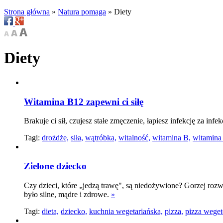
Strona główna
»
Natura pomaga
»
Diety
Diety
Witamina B12 zapewni ci siłę
Brakuje ci sił, czujesz stałe zmęczenie, łapiesz infekcję za i
Tagi:
drożdże,
siła,
wątróbka,
witalność,
witamina B,
witamina 
Zielone dziecko
Czy dzieci, które „jedzą trawę", są niedożywione? Gorzej rozw
było silne, mądre i zdrowe.
»
Tagi:
dieta,
dziecko,
kuchnia wegetariańska,
pizza,
pizza weget