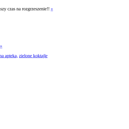
ższy czas na rozgrzeszenie!!
»
»
na apteka,
zielone koktajle