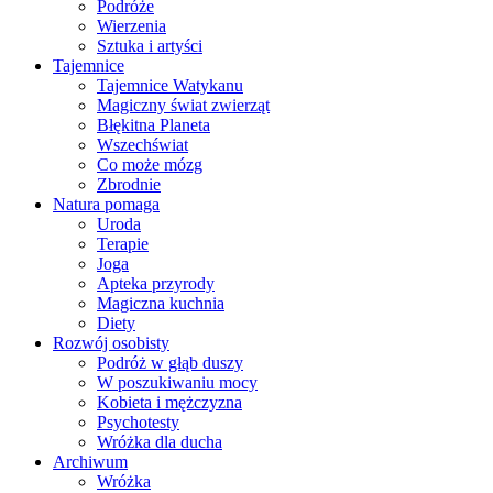
Podróże
Wierzenia
Sztuka i artyści
Tajemnice
Tajemnice Watykanu
Magiczny świat zwierząt
Błękitna Planeta
Wszechświat
Co może mózg
Zbrodnie
Natura pomaga
Uroda
Terapie
Joga
Apteka przyrody
Magiczna kuchnia
Diety
Rozwój osobisty
Podróż w głąb duszy
W poszukiwaniu mocy
Kobieta i mężczyzna
Psychotesty
Wróżka dla ducha
Archiwum
Wróżka