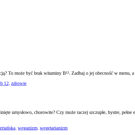
nfekcją? To może być brak witaminy B¹². Zadbaj o jej obecność w menu, 
b 12,
zdrowie
inięte umysłowo, chorowite? Czy może raczej szczupłe, bystre, pełne 
eriańska,
weganizm,
wegetarianizm