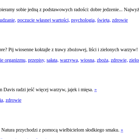
Odbieramy sobie jedną z podstawowych radości: dobre jedzenie... Najwy
udzanie,
poczucie własnej wartości,
psychologia,
święta,
zdrowie
bre? Pij wiosenne koktajle z trawy zbożowej, liści i zielonych warzyw!
ie organizmu,
przepisy,
sałata,
warzywa,
wiosna,
zboża,
zdrowie,
zielo
 Davis radzi jeść więcej warzyw, jajek i mięsa.
»
a,
zdrowie
ka Natura przychodzi z pomocą wielbicielom słodkiego smaku.
»