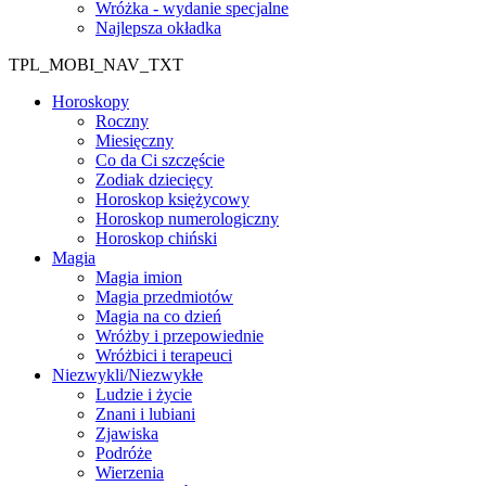
Wróżka - wydanie specjalne
Najlepsza okładka
TPL_MOBI_NAV_TXT
Horoskopy
Roczny
Miesięczny
Co da Ci szczęście
Zodiak dziecięcy
Horoskop księżycowy
Horoskop numerologiczny
Horoskop chiński
Magia
Magia imion
Magia przedmiotów
Magia na co dzień
Wróżby i przepowiednie
Wróżbici i terapeuci
Niezwykli/Niezwykłe
Ludzie i życie
Znani i lubiani
Zjawiska
Podróże
Wierzenia