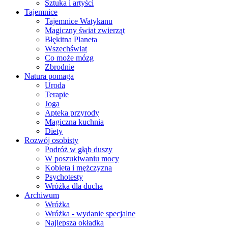
Sztuka i artyści
Tajemnice
Tajemnice Watykanu
Magiczny świat zwierząt
Błękitna Planeta
Wszechświat
Co może mózg
Zbrodnie
Natura pomaga
Uroda
Terapie
Joga
Apteka przyrody
Magiczna kuchnia
Diety
Rozwój osobisty
Podróż w głąb duszy
W poszukiwaniu mocy
Kobieta i mężczyzna
Psychotesty
Wróżka dla ducha
Archiwum
Wróżka
Wróżka - wydanie specjalne
Najlepsza okładka