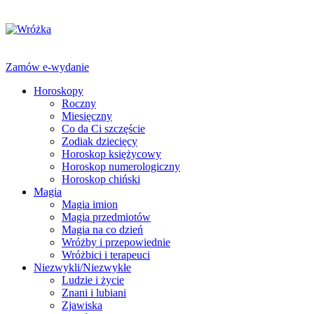
Zamów e-wydanie
Horoskopy
Roczny
Miesięczny
Co da Ci szczęście
Zodiak dziecięcy
Horoskop księżycowy
Horoskop numerologiczny
Horoskop chiński
Magia
Magia imion
Magia przedmiotów
Magia na co dzień
Wróżby i przepowiednie
Wróżbici i terapeuci
Niezwykli/Niezwykłe
Ludzie i życie
Znani i lubiani
Zjawiska