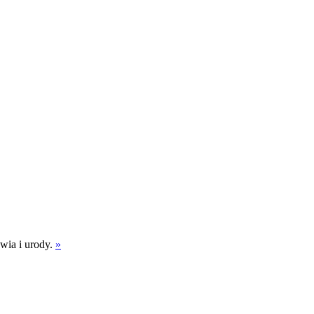
wia i urody.
»