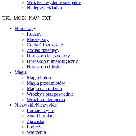
Wróżka - wydanie specjalne
Najlepsza okładka
TPL_MOBI_NAV_TXT
Horoskopy
Roczny
Miesięczny
Co da Ci szczęście
Zodiak dziecięcy
Horoskop księżycowy
Horoskop numerologiczny
Horoskop chiński
Magia
Magia imion
Magia przedmiotów
Magia na co dzień
Wróżby i przepowiednie
Wróżbici i terapeuci
Niezwykli/Niezwykłe
Ludzie i życie
Znani i lubiani
Zjawiska
Podróże
Wierzenia