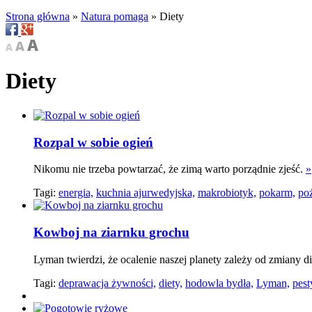
Strona główna
»
Natura pomaga
»
Diety
Diety
Rozpal w sobie ogień
Nikomu nie trzeba powtarzać, że zimą warto porządnie zjeść.
»
Tagi:
energia,
kuchnia ajurwedyjska,
makrobiotyk,
pokarm,
po
Kowboj na ziarnku grochu
Lyman twierdzi, że ocalenie naszej planety zależy od zmiany d
Tagi:
deprawacja żywności,
diety,
hodowla bydła,
Lyman,
pest