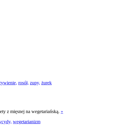
żywienie,
rosół,
zupy,
żurek
iety z mięsnej na wegetariańską.
»
ycydy,
wegetarianizm