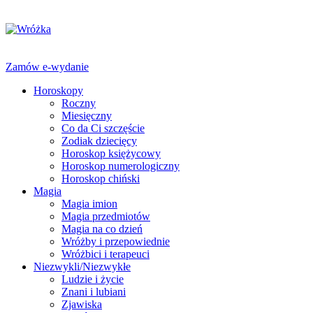
Zamów e-wydanie
Horoskopy
Roczny
Miesięczny
Co da Ci szczęście
Zodiak dziecięcy
Horoskop księżycowy
Horoskop numerologiczny
Horoskop chiński
Magia
Magia imion
Magia przedmiotów
Magia na co dzień
Wróżby i przepowiednie
Wróżbici i terapeuci
Niezwykli/Niezwykłe
Ludzie i życie
Znani i lubiani
Zjawiska