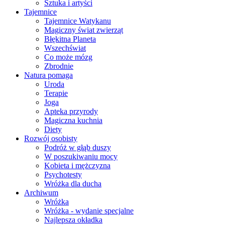
Sztuka i artyści
Tajemnice
Tajemnice Watykanu
Magiczny świat zwierząt
Błękitna Planeta
Wszechświat
Co może mózg
Zbrodnie
Natura pomaga
Uroda
Terapie
Joga
Apteka przyrody
Magiczna kuchnia
Diety
Rozwój osobisty
Podróż w głąb duszy
W poszukiwaniu mocy
Kobieta i mężczyzna
Psychotesty
Wróżka dla ducha
Archiwum
Wróżka
Wróżka - wydanie specjalne
Najlepsza okładka