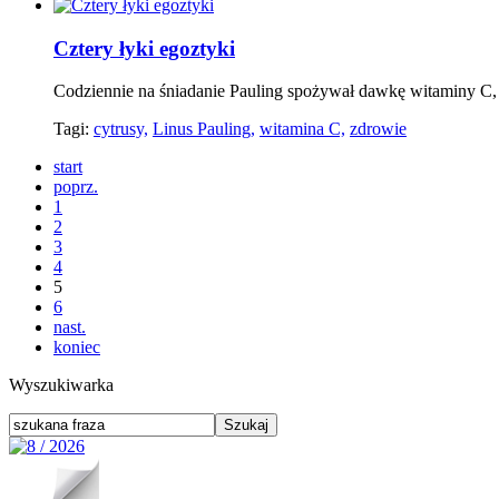
Cztery łyki egoztyki
Codziennie na śniadanie Pauling spożywał dawkę witaminy 
Tagi:
cytrusy,
Linus Pauling,
witamina C,
zdrowie
start
poprz.
1
2
3
4
5
6
nast.
koniec
Wyszukiwarka