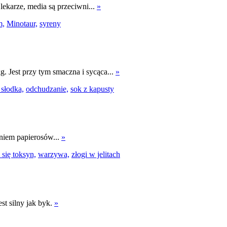
lekarze, media są przeciwni...
»
m,
Minotaur,
syreny
. Jest przy tym smaczna i sycąca...
»
 słodka,
odchudzanie,
sok z kapusty
eniem papierosów...
»
się toksyn,
warzywa,
złogi w jelitach
st silny jak byk.
»