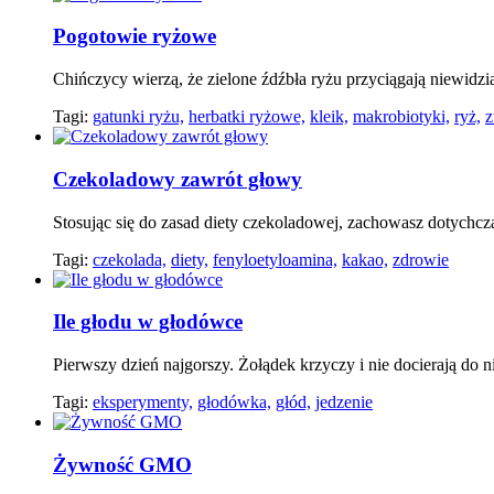
Pogotowie ryżowe
Chińczycy wierzą, że zielone źdźbła ryżu przyciągają niewidzi
Tagi:
gatunki ryżu,
herbatki ryżowe,
kleik,
makrobiotyki,
ryż,
z
Czekoladowy zawrót głowy
Stosując się do zasad diety czekoladowej, zachowasz dotychcz
Tagi:
czekolada,
diety,
fenyloetyloamina,
kakao,
zdrowie
Ile głodu w głodówce
Pierwszy dzień najgorszy. Żołądek krzyczy i nie docierają do 
Tagi:
eksperymenty,
głodówka,
głód,
jedzenie
Żywność GMO