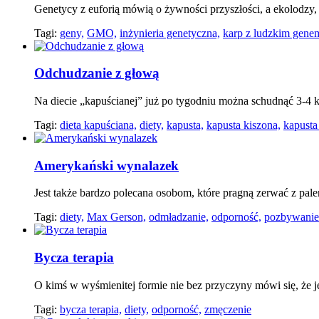
Genetycy z euforią mówią o żywności przyszłości, a ekolodzy, 
Tagi:
geny,
GMO,
inżynieria genetyczna,
karp z ludzkim gene
Odchudzanie z głową
Na diecie „kapuścianej” już po tygodniu można schudnąć 3-4 kg
Tagi:
dieta kapuściana,
diety,
kapusta,
kapusta kiszona,
kapusta
Amerykański wynalazek
Jest także bardzo polecana osobom, które pragną zerwać z pal
Tagi:
diety,
Max Gerson,
odmładzanie,
odporność,
pozbywanie 
Bycza terapia
O kimś w wyśmienitej formie nie bez przyczyny mówi się, że je
Tagi:
bycza terapia,
diety,
odporność,
zmęczenie