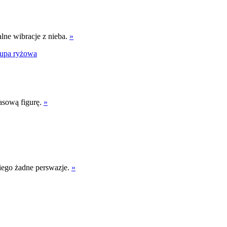
alne wibracje z nieba.
»
upa ryżowa
asową figurę.
»
niego żadne perswazje.
»