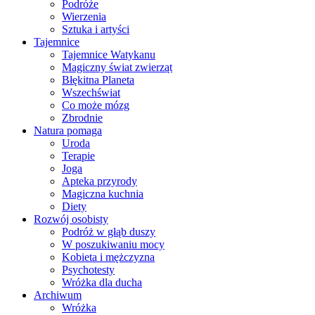
Podróże
Wierzenia
Sztuka i artyści
Tajemnice
Tajemnice Watykanu
Magiczny świat zwierząt
Błękitna Planeta
Wszechświat
Co może mózg
Zbrodnie
Natura pomaga
Uroda
Terapie
Joga
Apteka przyrody
Magiczna kuchnia
Diety
Rozwój osobisty
Podróż w głąb duszy
W poszukiwaniu mocy
Kobieta i mężczyzna
Psychotesty
Wróżka dla ducha
Archiwum
Wróżka