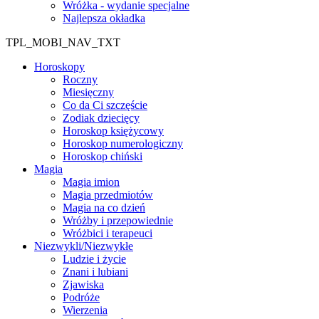
Wróżka - wydanie specjalne
Najlepsza okładka
TPL_MOBI_NAV_TXT
Horoskopy
Roczny
Miesięczny
Co da Ci szczęście
Zodiak dziecięcy
Horoskop księżycowy
Horoskop numerologiczny
Horoskop chiński
Magia
Magia imion
Magia przedmiotów
Magia na co dzień
Wróżby i przepowiednie
Wróżbici i terapeuci
Niezwykli/Niezwykłe
Ludzie i życie
Znani i lubiani
Zjawiska
Podróże
Wierzenia