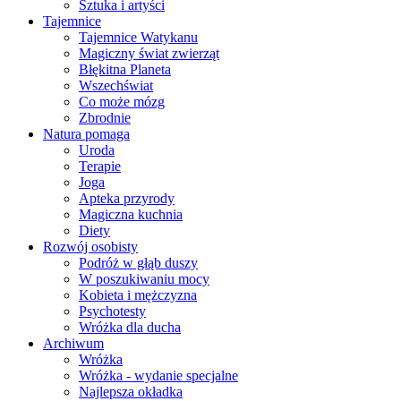
Sztuka i artyści
Tajemnice
Tajemnice Watykanu
Magiczny świat zwierząt
Błękitna Planeta
Wszechświat
Co może mózg
Zbrodnie
Natura pomaga
Uroda
Terapie
Joga
Apteka przyrody
Magiczna kuchnia
Diety
Rozwój osobisty
Podróż w głąb duszy
W poszukiwaniu mocy
Kobieta i mężczyzna
Psychotesty
Wróżka dla ducha
Archiwum
Wróżka
Wróżka - wydanie specjalne
Najlepsza okładka