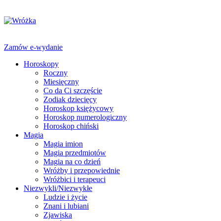
Zamów e-wydanie
Horoskopy
Roczny
Miesięczny
Co da Ci szczęście
Zodiak dziecięcy
Horoskop księżycowy
Horoskop numerologiczny
Horoskop chiński
Magia
Magia imion
Magia przedmiotów
Magia na co dzień
Wróżby i przepowiednie
Wróżbici i terapeuci
Niezwykli/Niezwykłe
Ludzie i życie
Znani i lubiani
Zjawiska