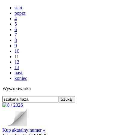
start
poprz.
4
5
6
7
8
9
10
11
12
13
nast.
koniec
Wyszukiwarka
Kup aktualny numer »