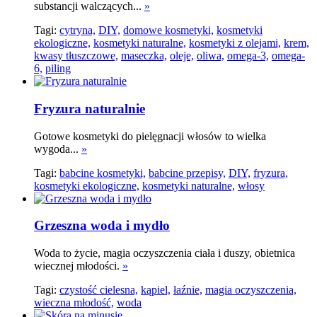
substancji walczących...
»
Tagi:
cytryna,
DIY,
domowe kosmetyki,
kosmetyki
ekologiczne,
kosmetyki naturalne,
kosmetyki z olejami,
krem,
kwasy tłuszczowe,
maseczka,
oleje,
oliwa,
omega-3,
omega-
6,
piling
Fryzura naturalnie
Gotowe kosmetyki do pielęgnacji włosów to wielka
wygoda...
»
Tagi:
babcine kosmetyki,
babcine przepisy,
DIY,
fryzura,
kosmetyki ekologiczne,
kosmetyki naturalne,
włosy
Grzeszna woda i mydło
Woda to życie, magia oczyszczenia ciała i duszy, obietnica
wiecznej młodości.
»
Tagi:
czystość cielesna,
kąpiel,
łaźnie,
magia oczyszczenia,
wieczna młodość,
woda