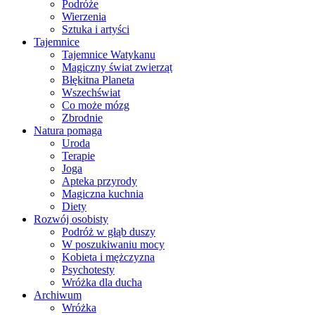
Podróże
Wierzenia
Sztuka i artyści
Tajemnice
Tajemnice Watykanu
Magiczny świat zwierząt
Błękitna Planeta
Wszechświat
Co może mózg
Zbrodnie
Natura pomaga
Uroda
Terapie
Joga
Apteka przyrody
Magiczna kuchnia
Diety
Rozwój osobisty
Podróż w głąb duszy
W poszukiwaniu mocy
Kobieta i mężczyzna
Psychotesty
Wróżka dla ducha
Archiwum
Wróżka