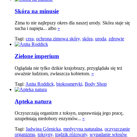
Skóra na minusie
Zima to nie najlepszy okres dla naszej urody. Skóra staje się
sucha i napięta... albo
»
Tagi:
cera,
ochrona zimowa skóry,
skóra,
uroda,
zdrowie
Zielone imperium
Oglądała nie tylko dzikie krajobrazy, przyglądała się też
uważnie ludziom, zwłaszcza kobietom.
»
Tagi:
Anita Roddick,
biokosmetyki,
Body Shop
Apteka natura
Oczyszczają organizm z toksyn, usprawniają jego pracę,
uzupełniają niedobory enzymów...
»
Tagi:
Jadwiga Górnicka,
medycyna naturalna,
oczyszczanie
organizmu,
toksyny,
trądzik różowaty,
wypadanie włosów