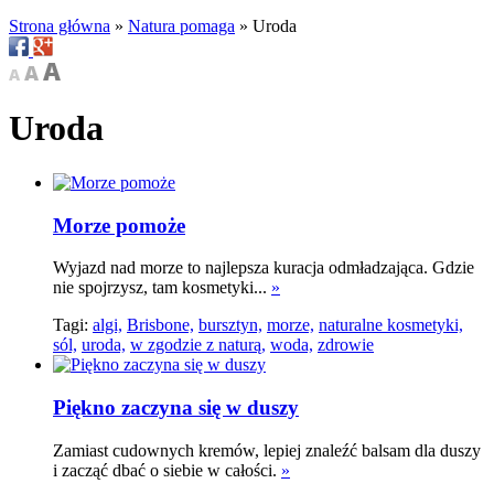
Strona główna
»
Natura pomaga
»
Uroda
Uroda
Morze pomoże
Wyjazd nad morze to najlepsza kuracja odmładzająca. Gdzie
nie spojrzysz, tam kosmetyki...
»
Tagi:
algi,
Brisbone,
bursztyn,
morze,
naturalne kosmetyki,
sól,
uroda,
w zgodzie z naturą,
woda,
zdrowie
Piękno zaczyna się w duszy
Zamiast cudownych kremów, lepiej znaleźć balsam dla duszy
i zacząć dbać o siebie w całości.
»