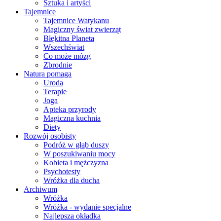
Sztuka i artyści
Tajemnice
Tajemnice Watykanu
Magiczny świat zwierząt
Błękitna Planeta
Wszechświat
Co może mózg
Zbrodnie
Natura pomaga
Uroda
Terapie
Joga
Apteka przyrody
Magiczna kuchnia
Diety
Rozwój osobisty
Podróż w głąb duszy
W poszukiwaniu mocy
Kobieta i mężczyzna
Psychotesty
Wróżka dla ducha
Archiwum
Wróżka
Wróżka - wydanie specjalne
Najlepsza okładka