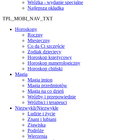
Wróżka - wydanie specjalne
Najlepsza okładka
TPL_MOBI_NAV_TXT
Horoskopy
Roczny
Miesięczny
Co da Ci szczęście
Zodiak dziecięcy
Horoskop księżycowy
Horoskop numerologiczny
Horoskop chiński
Magia
Magia imion
Magia przedmiotów
Magia na co dzień
Wróżby i przepowiednie
Wróżbici i terapeuci
Niezwykli/Niezwykłe
Ludzie i życie
Znani i lubiani
Zjawiska
Podróże
Wierzenia