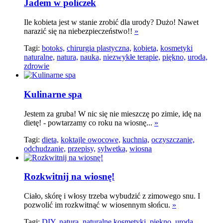
Jadem w policzek
Ile kobieta jest w stanie zrobić dla urody? Dużo! Nawet
narazić się na niebezpieczeństwo!!
»
Tagi:
botoks,
chirurgia plastyczna,
kobieta,
kosmetyki
naturalne,
natura,
nauka,
niezwykłe terapie,
piękno,
uroda,
zdrowie
Kulinarne spa
Jestem za gruba! W nic się nie mieszczę po zimie, idę na
dietę! - powtarzamy co roku na wiosnę...
»
Tagi:
dieta,
koktajle owocowe,
kuchnia,
oczyszczanie,
odchudzanie,
przepisy,
sylwetka,
wiosna
Rozkwitnij na wiosnę!
Ciało, skórę i włosy trzeba wybudzić z zimowego snu. I
pozwolić im rozkwitnąć w wiosennym słońcu.
»
Tagi:
DIY,
natura,
naturalne kosmetyki,
piękno,
uroda,