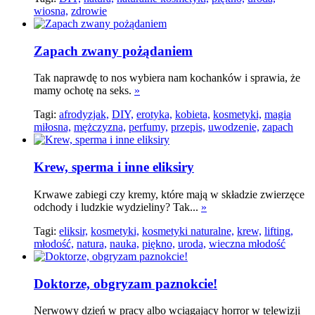
wiosna,
zdrowie
Zapach zwany pożądaniem
Tak naprawdę to nos wybiera nam kochanków i sprawia, że
mamy ochotę na seks.
»
Tagi:
afrodyzjak,
DIY,
erotyka,
kobieta,
kosmetyki,
magia
miłosna,
mężczyzna,
perfumy,
przepis,
uwodzenie,
zapach
Krew, sperma i inne eliksiry
Krwawe zabiegi czy kremy, które mają w składzie zwierzęce
odchody i ludzkie wydzieliny? Tak...
»
Tagi:
eliksir,
kosmetyki,
kosmetyki naturalne,
krew,
lifting,
młodość,
natura,
nauka,
piękno,
uroda,
wieczna młodość
Doktorze, obgryzam paznokcie!
Nerwowy dzień w pracy albo wciągający horror w telewizji