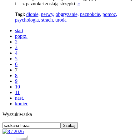
i… z paznokci zostają strzępki.
»
Tagi:
dłonie,
nerwy,
obgryzanie,
paznokcie,
pomoc,
psychologia,
strach,
uroda
start
poprz.
2
3
4
5
6
7
8
9
10
11
nast.
koniec
Wyszukiwarka