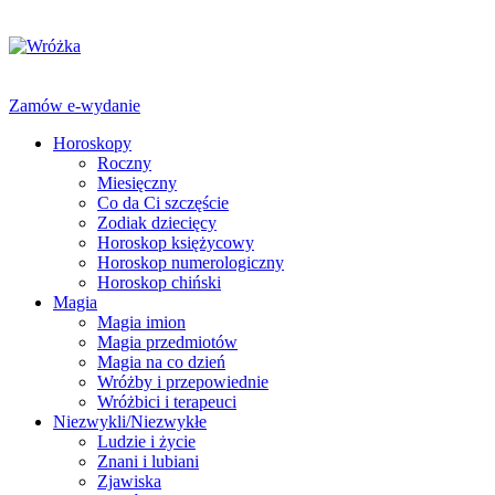
Zamów e-wydanie
Horoskopy
Roczny
Miesięczny
Co da Ci szczęście
Zodiak dziecięcy
Horoskop księżycowy
Horoskop numerologiczny
Horoskop chiński
Magia
Magia imion
Magia przedmiotów
Magia na co dzień
Wróżby i przepowiednie
Wróżbici i terapeuci
Niezwykli/Niezwykłe
Ludzie i życie
Znani i lubiani
Zjawiska