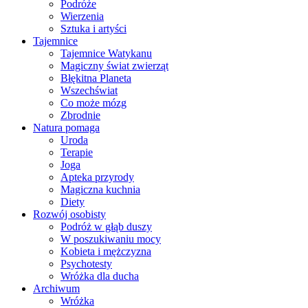
Podróże
Wierzenia
Sztuka i artyści
Tajemnice
Tajemnice Watykanu
Magiczny świat zwierząt
Błękitna Planeta
Wszechświat
Co może mózg
Zbrodnie
Natura pomaga
Uroda
Terapie
Joga
Apteka przyrody
Magiczna kuchnia
Diety
Rozwój osobisty
Podróż w głąb duszy
W poszukiwaniu mocy
Kobieta i mężczyzna
Psychotesty
Wróżka dla ducha
Archiwum
Wróżka