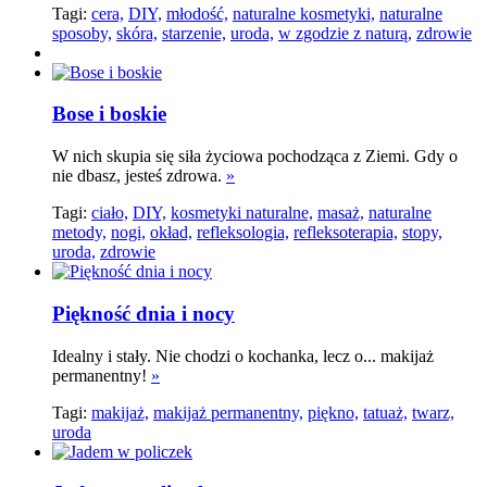
Tagi:
cera,
DIY,
młodość,
naturalne kosmetyki,
naturalne
sposoby,
skóra,
starzenie,
uroda,
w zgodzie z naturą,
zdrowie
Bose i boskie
W nich skupia się siła życiowa pochodząca z Ziemi. Gdy o
nie dbasz, jesteś zdrowa.
»
Tagi:
ciało,
DIY,
kosmetyki naturalne,
masaż,
naturalne
metody,
nogi,
okład,
refleksologia,
refleksoterapia,
stopy,
uroda,
zdrowie
Piękność dnia i nocy
Idealny i stały. Nie chodzi o kochanka, lecz o... makijaż
permanentny!
»
Tagi:
makijaż,
makijaż permanentny,
piękno,
tatuaż,
twarz,
uroda