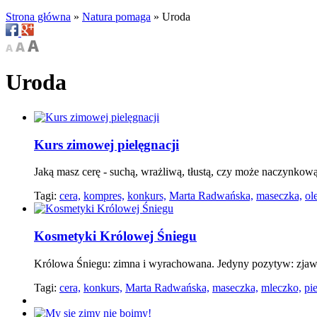
Strona główna
»
Natura pomaga
»
Uroda
Uroda
Kurs zimowej pielęgnacji
Jaką masz cerę - suchą, wrażliwą, tłustą, czy może naczynko
Tagi:
cera,
kompres,
konkurs,
Marta Radwańska,
maseczka,
ol
Kosmetyki Królowej Śniegu
Królowa Śniegu: zimna i wyrachowana. Jedyny pozytyw: zjawi
Tagi:
cera,
konkurs,
Marta Radwańska,
maseczka,
mleczko,
pi