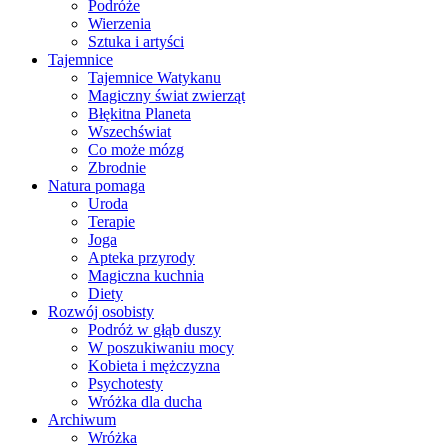
Podróże
Wierzenia
Sztuka i artyści
Tajemnice
Tajemnice Watykanu
Magiczny świat zwierząt
Błękitna Planeta
Wszechświat
Co może mózg
Zbrodnie
Natura pomaga
Uroda
Terapie
Joga
Apteka przyrody
Magiczna kuchnia
Diety
Rozwój osobisty
Podróż w głąb duszy
W poszukiwaniu mocy
Kobieta i mężczyzna
Psychotesty
Wróżka dla ducha
Archiwum
Wróżka