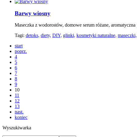
Barwy wiosny
Maseczka z wodorostów, domowe serum różane, aromatyczna 
Tagi:
detoks,
diety,
DIY,
glinki,
kosmetyki naturalne,
maseczki,
start
poprz.
4
5
6
7
8
9
10
11
12
13
nast.
koniec
Wyszukiwarka