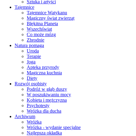
Sztuka i artyści
Tajemnice
Tajemnice Watykanu
Magiczny świat zwierząt
Błękitna Planeta
Wszechświat
Co może mózg
Zbrodnie
Natura pomaga
Uroda
Terapie
Joga
Apteka przyrody
Magiczna kuchnia
Diety
Rozwój osobisty
Podróż w głąb duszy
W poszukiwaniu mocy
Kobieta i mężczyzna
Psychotesty
Wróżka dla ducha
Archiwum
Wróżka
Wróżka - wydanie specjalne
Najlepsza okładka