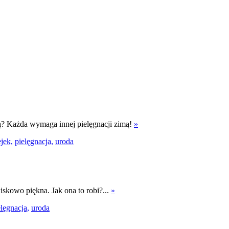
wą? Każda wymaga innej pielęgnacji zimą!
»
ejek,
pielęgnacja,
uroda
skowo piękna. Jak ona to robi?...
»
elęgnacja,
uroda