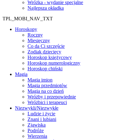
Wróżka - wydanie specjalne
Najlepsza okładka
TPL_MOBI_NAV_TXT
Horoskopy
Roczny
Miesięczny
Co da Ci szczęście
Zodiak dziecięcy
Horoskop księżycowy
Horoskop numerologiczny
Horoskop chiński
Magia
Magia imion
Magia przedmiotów
Magia na co dzień
Wróżby i przepowiednie
Wróżbici i terapeuci
Niezwykli/Niezwykłe
Ludzie i życie
Znani i lubiani
Zjawiska
Podróże
Wierzenia