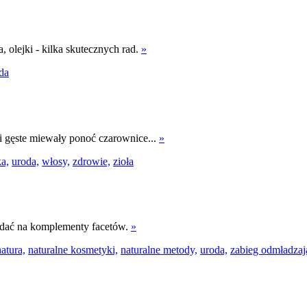
 olejki - kilka skutecznych rad.
»
da
 i gęste miewały ponoć czarownice...
»
a,
uroda,
włosy,
zdrowie,
zioła
iadać na komplementy facetów.
»
natura,
naturalne kosmetyki,
naturalne metody,
uroda,
zabieg odmładzaj