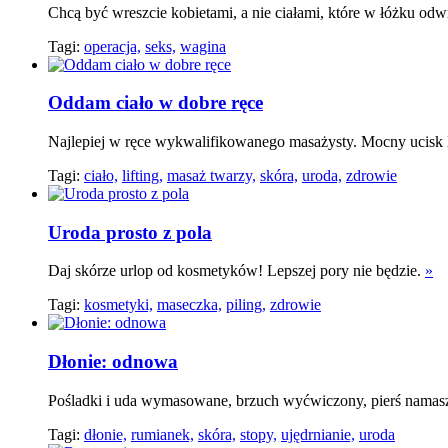
Chcą być wreszcie kobietami, a nie ciałami, które w łóżku od
Tagi:
operacja,
seks,
wagina
Oddam ciało w dobre ręce
Najlepiej w ręce wykwalifikowanego masażysty. Mocny ucisk l
Tagi:
ciało,
lifting,
masaż twarzy,
skóra,
uroda,
zdrowie
Uroda prosto z pola
Daj skórze urlop od kosmetyków! Lepszej pory nie będzie.
»
Tagi:
kosmetyki,
maseczka,
piling,
zdrowie
Dłonie: odnowa
Pośladki i uda wymasowane, brzuch wyćwiczony, pierś namasz
Tagi:
dłonie,
rumianek,
skóra,
stopy,
ujędrnianie,
uroda