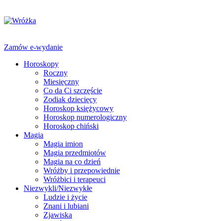
Zamów e-wydanie
Horoskopy
Roczny
Miesięczny
Co da Ci szczęście
Zodiak dziecięcy
Horoskop księżycowy
Horoskop numerologiczny
Horoskop chiński
Magia
Magia imion
Magia przedmiotów
Magia na co dzień
Wróżby i przepowiednie
Wróżbici i terapeuci
Niezwykli/Niezwykłe
Ludzie i życie
Znani i lubiani
Zjawiska