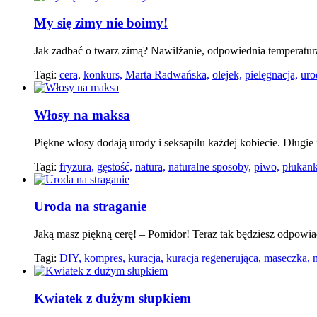
My się zimy nie boimy!
Jak zadbać o twarz zimą? Nawilżanie, odpowiednia temperatura,
Tagi:
cera,
konkurs,
Marta Radwańska,
olejek,
pielęgnacja,
uro
Włosy na maksa
Piękne włosy dodają urody i seksapilu każdej kobiecie. Długie
Tagi:
fryzura,
gęstość,
natura,
naturalne sposoby,
piwo,
płukank
Uroda na straganie
Jaką masz piękną cerę! – Pomidor! Teraz tak będziesz odpow
Tagi:
DIY,
kompres,
kuracja,
kuracja regenerująca,
maseczka,
Kwiatek z dużym słupkiem