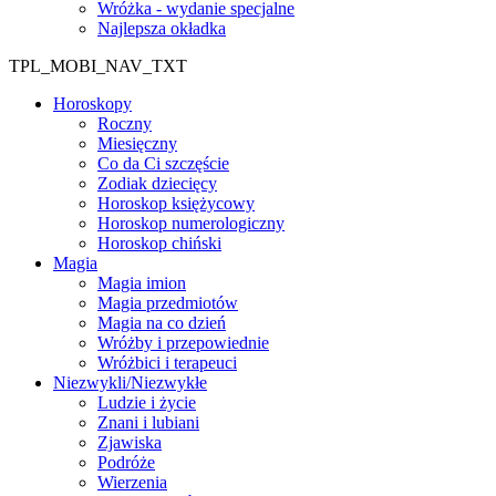
Wróżka - wydanie specjalne
Najlepsza okładka
TPL_MOBI_NAV_TXT
Horoskopy
Roczny
Miesięczny
Co da Ci szczęście
Zodiak dziecięcy
Horoskop księżycowy
Horoskop numerologiczny
Horoskop chiński
Magia
Magia imion
Magia przedmiotów
Magia na co dzień
Wróżby i przepowiednie
Wróżbici i terapeuci
Niezwykli/Niezwykłe
Ludzie i życie
Znani i lubiani
Zjawiska
Podróże
Wierzenia