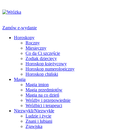
Zamów e-wydanie
Horoskopy
Roczny
Miesięczny
Co da Ci szczęście
Zodiak dziecięcy
Horoskop księżycowy
Horoskop numerologiczny
Horoskop chiński
Magia
Magia imion
Magia przedmiotów
Magia na co dzień
Wróżby i przepowiednie
Wróżbici i terapeuci
Niezwykli/Niezwykłe
Ludzie i życie
Znani i lubiani
Zjawiska