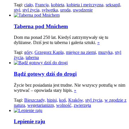
Tagi:
ciało,
Francja,
kobieta,
kobieta i mężczyzna,
seksapil,
styl,
styl życia,
sylwetka,
uroda,
uwodzenie
Taberna pod Mnichem
Dom ma ponad 250 lat. Kiedyś zatrzymywały się tu
dyliżanse. Dziś jest tu taberna i galeria sztuki.
»
Tagi:
góry,
Grzegorz Kapla,
miejsce na ziemi,
muzyka,
styl
życia,
taberna
Bądź gotowy dziś do drogi
Życie bez posiadania jest trudne. Nie wszyscy potrafią w nim
wytrwać – opowiada stary hipis.
»
Tagi:
Bieszczady,
hipisi,
koń,
Kraków,
styl życia,
w zgodzie z
naturą,
wegetarianizm,
wolność,
zwierzęta
Lepienie raju