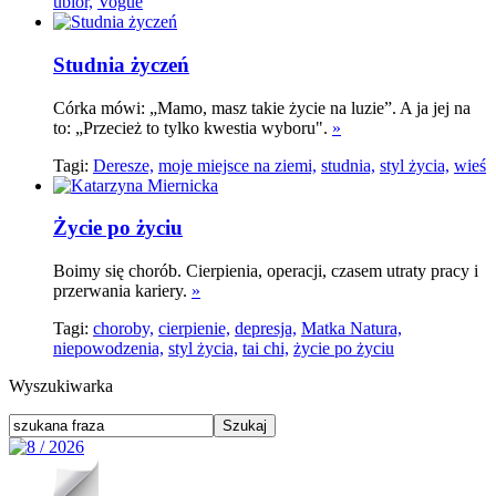
ubiór,
Vogue
Studnia życzeń
Córka mówi: „Mamo, masz takie życie na luzie”. A ja jej na
to: „Przecież to tylko kwestia wyboru".
»
Tagi:
Deresze,
moje miejsce na ziemi,
studnia,
styl życia,
wieś
Życie po życiu
Boimy się chorób. Cierpienia, operacji, czasem utraty pracy i
przerwania kariery.
»
Tagi:
choroby,
cierpienie,
depresja,
Matka Natura,
niepowodzenia,
styl życia,
tai chi,
życie po życiu
Wyszukiwarka