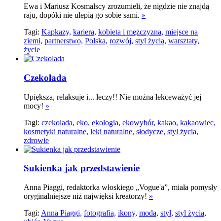
Ewa i Mariusz Kosmalscy zrozumieli, że nigdzie nie znajdą
raju, dopóki nie ulepią go sobie sami.
»
Tagi:
Kapkazy,
kariera,
kobieta i mężczyzna,
miejsce na
ziemi,
partnerstwo,
Polska,
rozwój,
styl życia,
warsztaty,
życie
Czekolada
Upiększa, relaksuje i... leczy!! Nie można lekceważyć jej
mocy!
»
Tagi:
czekolada,
eko,
ekologia,
ekowybór,
kakao,
kakaowiec,
kosmetyki naturalne,
leki naturalne,
słodycze,
styl życia,
zdrowie
Sukienka jak przedstawienie
Anna Piaggi, redaktorka włoskiego „Vogue'a”, miała pomysły
oryginalniejsze niż najwięksi kreatorzy!
»
Tagi:
Anna Piaggi,
fotografia,
ikony,
moda,
styl,
styl życia,