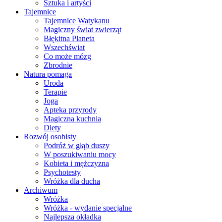
Sztuka i artyści
Tajemnice
Tajemnice Watykanu
Magiczny świat zwierząt
Błękitna Planeta
Wszechświat
Co może mózg
Zbrodnie
Natura pomaga
Uroda
Terapie
Joga
Apteka przyrody
Magiczna kuchnia
Diety
Rozwój osobisty
Podróż w głąb duszy
W poszukiwaniu mocy
Kobieta i mężczyzna
Psychotesty
Wróżka dla ducha
Archiwum
Wróżka
Wróżka - wydanie specjalne
Najlepsza okładka