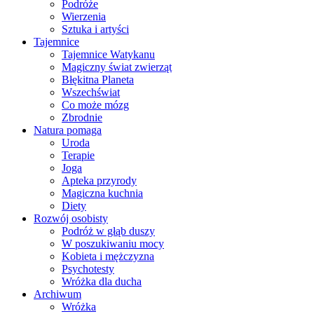
Podróże
Wierzenia
Sztuka i artyści
Tajemnice
Tajemnice Watykanu
Magiczny świat zwierząt
Błękitna Planeta
Wszechświat
Co może mózg
Zbrodnie
Natura pomaga
Uroda
Terapie
Joga
Apteka przyrody
Magiczna kuchnia
Diety
Rozwój osobisty
Podróż w głąb duszy
W poszukiwaniu mocy
Kobieta i mężczyzna
Psychotesty
Wróżka dla ducha
Archiwum
Wróżka