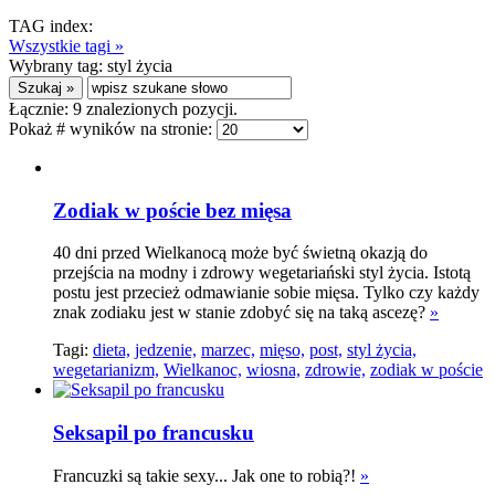
TAG index:
Wszystkie tagi »
Wybrany tag:
styl życia
Łącznie:
9
znalezionych pozycji.
Pokaż # wyników na stronie:
Zodiak w poście bez mięsa
40 dni przed Wielkanocą może być świetną okazją do
przejścia na modny i zdrowy wegetariański styl życia. Istotą
postu jest przecież odmawianie sobie mięsa. Tylko czy każdy
znak zodiaku jest w stanie zdobyć się na taką ascezę?
»
Tagi:
dieta,
jedzenie,
marzec,
mięso,
post,
styl życia,
wegetarianizm,
Wielkanoc,
wiosna,
zdrowie,
zodiak w poście
Seksapil po francusku
Francuzki są takie sexy... Jak one to robią?!
»