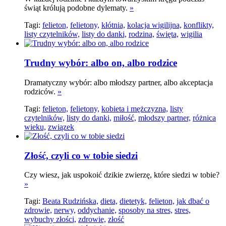
świąt królują podobne dylematy.
»
Tagi:
felieton,
felietony,
kłótnia,
kolacja wigilijna,
konflikty,
listy czytelników,
listy do danki,
rodzina,
święta,
wigilia
Trudny wybór: albo on, albo rodzice
Dramatyczny wybór: albo młodszy partner, albo akceptacja
rodziców.
»
Tagi:
felieton,
felietony,
kobieta i mężczyzna,
listy
czytelników,
listy do danki,
miłość,
młodszy partner,
różnica
wieku,
związek
Złość, czyli co w tobie siedzi
Czy wiesz, jak uspokoić dzikie zwierzę, które siedzi w tobie?
»
Tagi:
Beata Rudzińska,
dieta,
dietetyk,
felieton,
jak dbać o
zdrowie,
nerwy,
oddychanie,
sposoby na stres,
stres,
wybuchy złości,
zdrowie,
złość