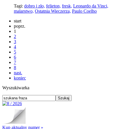
Tagi:
dobro i zło,
felieton,
fresk,
Leonardo da Vinci,
malarstwo,
Ostatnia Wieczerza,
Paulo Coelho
start
poprz.
1
2
3
4
5
6
7
8
nast.
koniec
Wyszukiwarka
Kup aktualny numer »