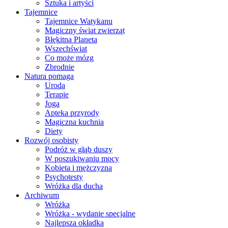
Sztuka i artyści
Tajemnice
Tajemnice Watykanu
Magiczny świat zwierząt
Błękitna Planeta
Wszechświat
Co może mózg
Zbrodnie
Natura pomaga
Uroda
Terapie
Joga
Apteka przyrody
Magiczna kuchnia
Diety
Rozwój osobisty
Podróż w głąb duszy
W poszukiwaniu mocy
Kobieta i mężczyzna
Psychotesty
Wróżka dla ducha
Archiwum
Wróżka
Wróżka - wydanie specjalne
Najlepsza okładka