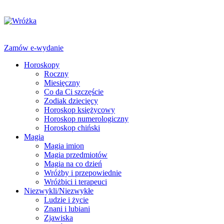
Zamów e-wydanie
Horoskopy
Roczny
Miesięczny
Co da Ci szczęście
Zodiak dziecięcy
Horoskop księżycowy
Horoskop numerologiczny
Horoskop chiński
Magia
Magia imion
Magia przedmiotów
Magia na co dzień
Wróżby i przepowiednie
Wróżbici i terapeuci
Niezwykli/Niezwykłe
Ludzie i życie
Znani i lubiani
Zjawiska