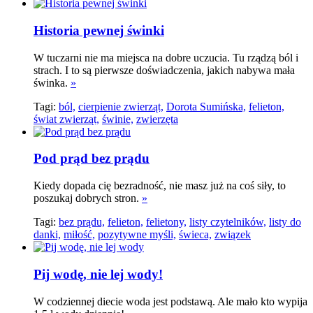
Historia pewnej świnki
W tuczarni nie ma miejsca na dobre uczucia. Tu rządzą ból i
strach. I to są pierwsze doświadczenia, jakich nabywa mała
świnka.
»
Tagi:
ból,
cierpienie zwierząt,
Dorota Sumińska,
felieton,
świat zwierząt,
świnie,
zwierzęta
Pod prąd bez prądu
Kiedy dopada cię bezradność, nie masz już na coś siły, to
poszukaj dobrych stron.
»
Tagi:
bez prądu,
felieton,
felietony,
listy czytelników,
listy do
danki,
miłość,
pozytywne myśli,
świeca,
związek
Pij wodę, nie lej wody!
W codziennej diecie woda jest podstawą. Ale mało kto wypija