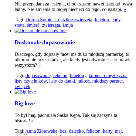
Nie przepadam za jesienią, choć czasem nawet listopad bywa
ładny. Nie zmienia to mojej niechęci do tego, co nastąpi.
»
Tagi:
Dorota Sumińska,
dzikie zwierzęta,
felieton,
gady,
strata,
śmierć,
zwierzęta,
żmija
Doskonałe dopasowanie
Dlaczego, gdy dojrzały facet ma dużo młodszą partnerkę, to
nikomu nie przeszkadza, ale kiedy jest odwrotnie – to prawie
wszystkim?
»
Tagi:
dopasowanie,
felieton,
felietony,
kobieta i mężczyzna,
listy czytelników,
listy do danki,
miłość,
młodszy partner,
związek
Big love
To był maj, pachniała Saska Kępa. Tak się zaczyna ta
historia!
»
Tagi:
Anna Złotowska,
bez,
dziecko,
felieton,
karty,
maj,