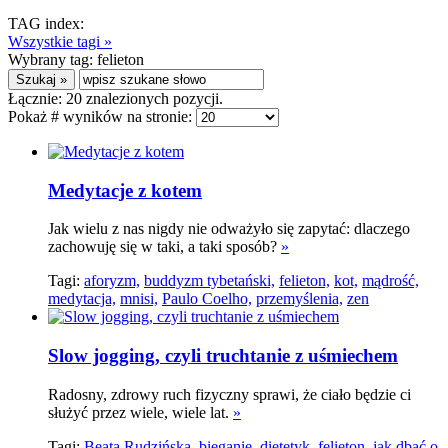
TAG index:
Wszystkie tagi »
Wybrany tag:
felieton
Łącznie:
20
znalezionych pozycji.
Pokaż # wyników na stronie:
Medytacje z kotem
Jak wielu z nas nigdy nie odważyło się zapytać: dlaczego
zachowuję się w taki, a taki sposób?
»
Tagi:
aforyzm,
buddyzm tybetański,
felieton,
kot,
mądrość,
medytacja,
mnisi,
Paulo Coelho,
przemyślenia,
zen
Slow jogging, czyli truchtanie z uśmiechem
Radosny, zdrowy ruch fizyczny sprawi, że ciało będzie ci
służyć przez wiele, wiele lat.
»
Tagi:
Beata Rudzińska,
bieganie,
dietetyk,
felieton,
jak dbać o