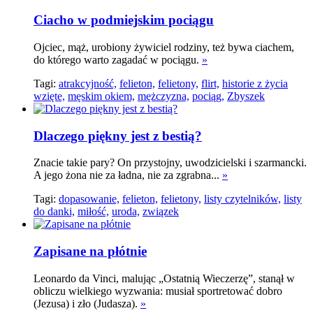
Ciacho w podmiejskim pociągu
Ojciec, mąż, urobiony żywiciel rodziny, też bywa ciachem,
do którego warto zagadać w pociągu.
»
Tagi:
atrakcyjność,
felieton,
felietony,
flirt,
historie z życia
wzięte,
męskim okiem,
mężczyzna,
pociąg,
Zbyszek
Dlaczego piękny jest z bestią?
Znacie takie pary? On przystojny, uwodzicielski i szarmancki.
A jego żona nie za ładna, nie za zgrabna...
»
Tagi:
dopasowanie,
felieton,
felietony,
listy czytelników,
listy
do danki,
miłość,
uroda,
związek
Zapisane na płótnie
Leonardo da Vinci, malując „Ostatnią Wieczerzę”, stanął w
obliczu wielkiego wyzwania: musiał sportretować dobro
(Jezusa) i zło (Judasza).
»