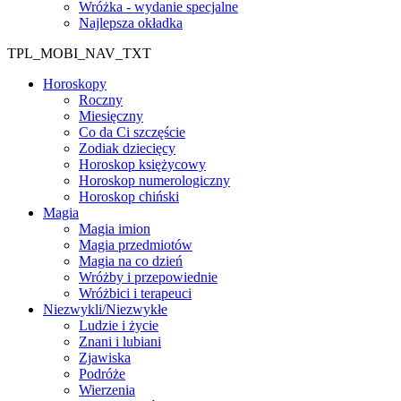
Wróżka - wydanie specjalne
Najlepsza okładka
TPL_MOBI_NAV_TXT
Horoskopy
Roczny
Miesięczny
Co da Ci szczęście
Zodiak dziecięcy
Horoskop księżycowy
Horoskop numerologiczny
Horoskop chiński
Magia
Magia imion
Magia przedmiotów
Magia na co dzień
Wróżby i przepowiednie
Wróżbici i terapeuci
Niezwykli/Niezwykłe
Ludzie i życie
Znani i lubiani
Zjawiska
Podróże
Wierzenia