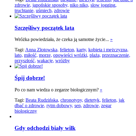
zdrowie,
japońskie sposoby,
niko niko,
slow jogging,
truchtanie,
uśmiech,
zdrowie
Szczęśliwy początek lata
Wróżka powiedziała, że czeka ją samotne życie...
»
Tagi:
Anna Złotowska,
felieton,
karty,
kobieta i mężczyzna,
lato,
miłość,
morze,
opowieści wróżki,
plaża,
przeznaczenie,
przyszłość,
wakacje,
wróżby
Śpij dobrze!
Po co nam wiedza o zegarze biologicznym?
»
Tagi:
Beata Rudzińska,
chronotypy,
dietetyk,
felieton,
jak
dbać o zdrowie,
rytm dobowy,
sen,
zdrowie,
zegar
biologiczny
Gdy odchodzi biały wilk