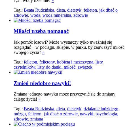
1,5 l wody dziennie!
»
Tagi:
Beata Rudzińska,
dieta,
dietetyk,
felieton,
jak dbać o
zdrowie,
woda,
woda mineralna,
zdrowie
Miłości trzeba pomagać
Jak pomóc losowi? Może wystarczy tylko uważniej się
rozglądać – w pociągu, sklepie, w parku, by zauważyć miłość
swojego życia?
»
Tagi:
felieton,
felietony,
kobieta i mężczyzna,
listy
czytelników,
listy do danki,
miłość,
związek
Zmień niedobre nawyki!
Zmiana jednego nawyku może przyczynić się do zmiany
całego życia!
»
Tagi:
Beata Rudzińska,
dieta,
dietetyk,
działanie ludzkiego
mózgu,
felieton,
jak dbać o zdrowie,
nawyki,
psychologia,
zdrowie,
zmiana