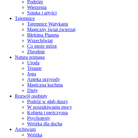
Podróże
Wierzenia
Sztuka i artyści
Tajemnice
Tajemnice Watykanu
Magiczny świat zwierząt
Błękitna Planeta
Wszechświat
Co może mózg
Zbrodnie
Natura pomaga
Uroda
Terapie
Joga
Apteka przyrody
Magiczna kuchnia
Diety
Rozwój osobisty
Podróż w głąb duszy
W poszukiwaniu mocy
Kobieta i mężczyzna
Psychotesty
Wróżka dla ducha
Archiwum
Wróżka