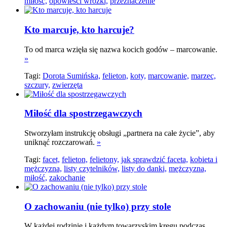
miłość,
opowieści wróżki,
przeznaczenie
Kto marcuje, kto harcuje?
To od marca wzięła się nazwa kocich godów – marcowanie.
»
Tagi:
Dorota Sumińska,
felieton,
koty,
marcowanie,
marzec,
szczury,
zwierzęta
Miłość dla spostrzegawczych
Stworzyłam instrukcję obsługi „partnera na całe życie”, aby
uniknąć rozczarowań.
»
Tagi:
facet,
felieton,
felietony,
jak sprawdzić faceta,
kobieta i
mężczyzna,
listy czytelników,
listy do danki,
mężczyzna,
miłość,
zakochanie
O zachowaniu (nie tylko) przy stole
W każdej rodzinie i każdym towarzyskim kręgu podczas