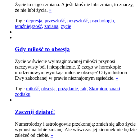
Życie to ciągła zmiana. A jeśli ktoś nie lubi zmian, to znaczy,
że nie lubi życia.
»
Tagi:
depresja,
przeszłość,
przyszłość,
psychologia,
teraźniejszość,
zmiana,
życie
Gdy miłość to obsesja
Życie w świecie wyimaginowanej miłości przynosi
rzeczywisty ból i niespełnienie. Z czego w horoskopie
urodzeniowym wynikają miłosne obsesje? O tym historia
Ewy zakochanej w prawie nieznajomym sąsiedzie.
»
Tagi:
miłość,
obsesja,
pożądanie,
rak,
Skorpion,
znaki
zodiaku
Zacznij działać!
Numerolodzy i astrologowie przekonują: zmień się albo życie
wymusi na tobie zmianę. Ale wówczas jej kierunek nie będzie
zależeć od ciebie.
»