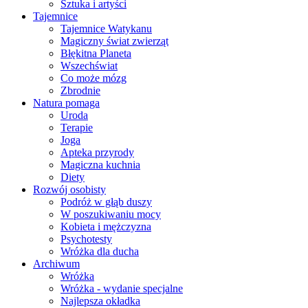
Sztuka i artyści
Tajemnice
Tajemnice Watykanu
Magiczny świat zwierząt
Błękitna Planeta
Wszechświat
Co może mózg
Zbrodnie
Natura pomaga
Uroda
Terapie
Joga
Apteka przyrody
Magiczna kuchnia
Diety
Rozwój osobisty
Podróż w głąb duszy
W poszukiwaniu mocy
Kobieta i mężczyzna
Psychotesty
Wróżka dla ducha
Archiwum
Wróżka
Wróżka - wydanie specjalne
Najlepsza okładka