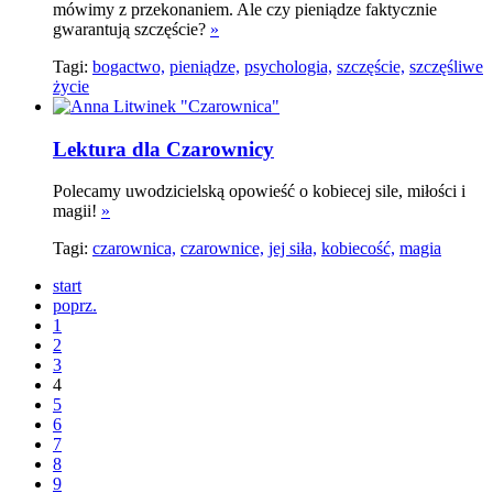
mówimy z przekonaniem. Ale czy pieniądze faktycznie
gwarantują szczęście?
»
Tagi:
bogactwo,
pieniądze,
psychologia,
szczęście,
szczęśliwe
życie
Lektura dla Czarownicy
Polecamy uwodzicielską opowieść o kobiecej sile, miłości i
magii!
»
Tagi:
czarownica,
czarownice,
jej siła,
kobiecość,
magia
start
poprz.
1
2
3
4
5
6
7
8
9