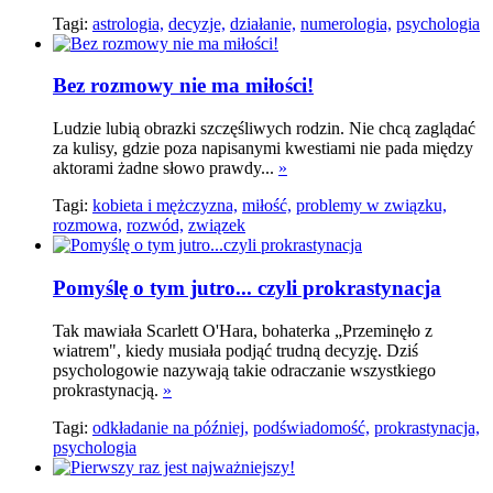
Tagi:
astrologia,
decyzje,
działanie,
numerologia,
psychologia
Bez rozmowy nie ma miłości!
Ludzie lubią obrazki szczęśliwych rodzin. Nie chcą zaglądać
za kulisy, gdzie poza napisanymi kwestiami nie pada między
aktorami żadne słowo prawdy...
»
Tagi:
kobieta i mężczyzna,
miłość,
problemy w związku,
rozmowa,
rozwód,
związek
Pomyślę o tym jutro... czyli prokrastynacja
Tak mawiała Scarlett O'Hara, bohaterka „Przeminęło z
wiatrem", kiedy musiała podjąć trudną decyzję. Dziś
psychologowie nazywają takie odraczanie wszystkiego
prokrastynacją.
»
Tagi:
odkładanie na później,
podświadomość,
prokrastynacja,
psychologia