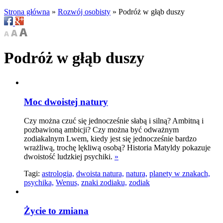
Strona główna
»
Rozwój osobisty
»
Podróż w głąb duszy
Podróż w głąb duszy
Moc dwoistej natury
Czy można czuć się jednocześnie słabą i silną? Ambitną i
pozbawioną ambicji? Czy można być odważnym
zodiakalnym Lwem, kiedy jest się jednocześnie bardzo
wrażliwą, trochę lękliwą osobą? Historia Matyldy pokazuje
dwoistość ludzkiej psychiki.
»
Tagi:
astrologia,
dwoista natura,
natura,
planety w znakach,
psychika,
Wenus,
znaki zodiaku,
zodiak
Życie to zmiana