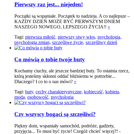
Pierwszy raz jest... niejeden!
Początki są wspaniałe. Początek to nadzieja. A co najlepsze –
KAŻDY DZIEŃ MOŻE BYĆ PIERWSZYM DNIEM
NASZEGO NOWEGO, LEPSZEGO ŻYCIA!!
»
Tagi:
pierwsza miłość,
pierwszy siwy włos,
psychologia,
psychologia zmian,
szczęśliwe życie,
szczęśliwy dzień
Co mówią o tobie twoje buty
Kochamy ciuchy, ale jeszcze bardziej buty. To ostatnia rzecz,
którą jesteśmy skłonni oddać bliźniemu w potrzebie...
Dlaczego? I co to o nas mówi?
»
Tagi:
buty,
cechy charakterystyczne,
kobiecość,
kobieta,
moda,
osobowość,
psychologia
Czy wszyscy bogaci są szczęśliwi?
Piękny dom, wspaniały samochód, podróże, gadżety,
przyjęcia... To musi być życie! Czegóż chcieć więcej?! -