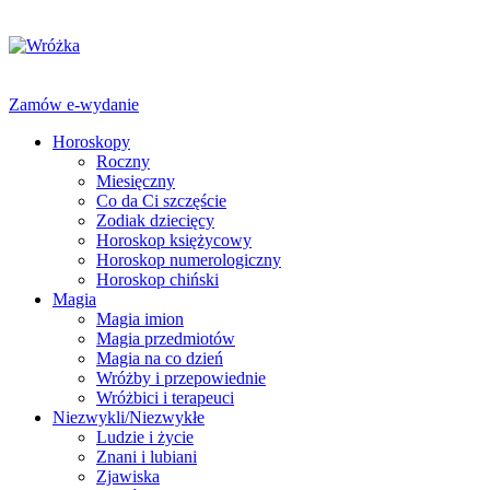
Zamów e-wydanie
Horoskopy
Roczny
Miesięczny
Co da Ci szczęście
Zodiak dziecięcy
Horoskop księżycowy
Horoskop numerologiczny
Horoskop chiński
Magia
Magia imion
Magia przedmiotów
Magia na co dzień
Wróżby i przepowiednie
Wróżbici i terapeuci
Niezwykli/Niezwykłe
Ludzie i życie
Znani i lubiani
Zjawiska