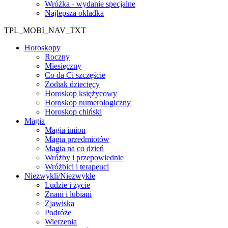
Wróżka - wydanie specjalne
Najlepsza okładka
TPL_MOBI_NAV_TXT
Horoskopy
Roczny
Miesięczny
Co da Ci szczęście
Zodiak dziecięcy
Horoskop księżycowy
Horoskop numerologiczny
Horoskop chiński
Magia
Magia imion
Magia przedmiotów
Magia na co dzień
Wróżby i przepowiednie
Wróżbici i terapeuci
Niezwykli/Niezwykłe
Ludzie i życie
Znani i lubiani
Zjawiska
Podróże
Wierzenia