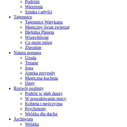
Podróże
Wierzenia
Sztuka i artyści
Tajemnice
Tajemnice Watykanu
Magiczny świat zwierząt
Błękitna Planeta
Wszechświat
Co może mózg
Zbrodnie
Natura pomaga
Uroda
Terapie
Joga
Apteka przyrody
Magiczna kuchnia
Diety
Rozwój osobisty
Podróż w głąb duszy
W poszukiwaniu mocy
Kobieta i mężczyzna
Psychotesty
Wróżka dla ducha
Archiwum
Wróżka