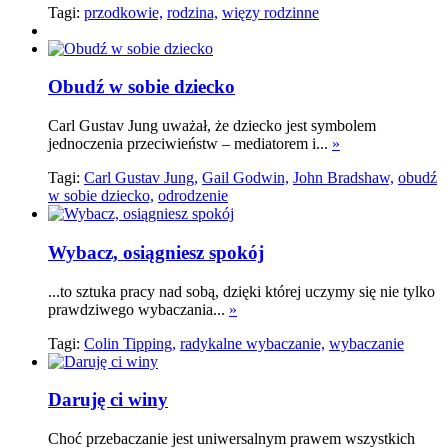
Tagi:
przodkowie,
rodzina,
więzy rodzinne
Obudź w sobie dziecko
Carl Gustav Jung uważał, że dziecko jest symbolem
jednoczenia przeciwieństw – mediatorem i...
»
Tagi:
Carl Gustav Jung,
Gail Godwin,
John Bradshaw,
obudź
w sobie dziecko,
odrodzenie
Wybacz, osiągniesz spokój
...to sztuka pracy nad sobą, dzięki której uczymy się nie tylko
prawdziwego wybaczania...
»
Tagi:
Colin Tipping,
radykalne wybaczanie,
wybaczanie
Daruję ci winy
Choć przebaczanie jest uniwersalnym prawem wszystkich