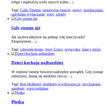
religii i mądrością wielu starych kultur...
»
Tagi:
Colin Tipping,
negatywne emocje,
nerwy,
przebaczanie,
radykalne wybaczanie,
winy,
zdrady
Gdy rozum śpi
Jak zachowalibyście się pełniąc rolę nauczyciela?
Eksperyment...
»
Tagi:
człowiek-bestia,
Jerzy Gracz,
szyszynka,
śpiący mózg
Dzieci kochają najbardziej
W rodzinie istnieje bowiem nadrzędny porządek. Gdy zostaje
zaburzony, dzieją się niedobre rzeczy...
»
Tagi:
Bert Hellinger,
problemy wychowawcze,
psychologia,
sumienie,
więzi rodzinne
Plotka