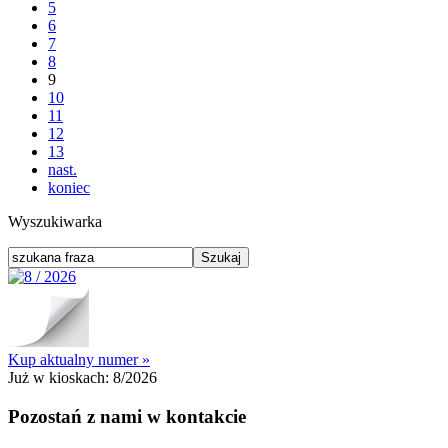
5
6
7
8
9
10
11
12
13
nast.
koniec
Wyszukiwarka
Kup aktualny numer »
Już w kioskach:
8/2026
Pozostań z nami w kontakcie