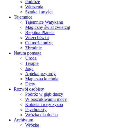
Podróże
Wierzenia
Sztuka i artyści
Tajemnice
Tajemnice Watykanu
Magiczny świat zwierząt
Błękitna Planeta
Wszechświat
Co może mózg
Zbrodnie
Natura pomaga
Uroda
Terapie
Joga
Apteka przyrody
Magiczna kuchnia
Diety
Rozwój osobisty
Podróż w głąb duszy
W poszukiwaniu mocy
Kobieta i mężczyzna
Psychotesty
Wróżka dla ducha
Archiwum
Wróżka