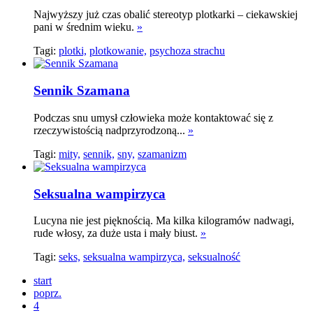
Najwyższy już czas obalić stereotyp plotkarki – ciekawskiej
pani w średnim wieku.
»
Tagi:
plotki,
plotkowanie,
psychoza strachu
Sennik Szamana
Podczas snu umysł człowieka może kontaktować się z
rzeczywistością nadprzyrodzoną...
»
Tagi:
mity,
sennik,
sny,
szamanizm
Seksualna wampirzyca
Lucyna nie jest pięknością. Ma kilka kilogramów nadwagi,
rude włosy, za duże usta i mały biust.
»
Tagi:
seks,
seksualna wampirzyca,
seksualność
start
poprz.
4