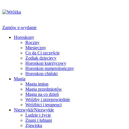
Zamów e-wydanie
Horoskopy
Roczny
Miesięczny
Co da Ci szczęście
Zodiak dziecięcy
Horoskop księżycowy
Horoskop numerologiczny
Horoskop chiński
Magia
Magia imion
Magia przedmiotów
Magia na co dzień
Wróżby i przepowiednie
Wróżbici i terapeuci
Niezwykli/Niezwykłe
Ludzie i życie
Znani i lubiani
Zjawiska