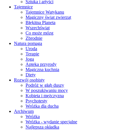
Sztuka i artyści
Tajemnice
Tajemnice Watykanu
Magiczny świat zwierząt
Błękitna Planeta
Wszechświat
Co może mózg
Zbrodnie
Natura pomaga
Uroda
Terapie
Joga
Apteka przyrody
Magiczna kuchnia
Diety
Rozwój osobisty
Podróż w głąb duszy
W poszukiwaniu mocy
Kobieta i mężczyzna
Psychotesty
Wróżka dla ducha
Archiwum
Wróżka
Wróżka - wydanie specjalne
Najlepsza okładka