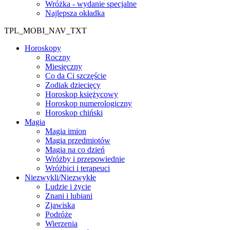
Wróżka - wydanie specjalne
Najlepsza okładka
TPL_MOBI_NAV_TXT
Horoskopy
Roczny
Miesięczny
Co da Ci szczęście
Zodiak dziecięcy
Horoskop księżycowy
Horoskop numerologiczny
Horoskop chiński
Magia
Magia imion
Magia przedmiotów
Magia na co dzień
Wróżby i przepowiednie
Wróżbici i terapeuci
Niezwykli/Niezwykłe
Ludzie i życie
Znani i lubiani
Zjawiska
Podróże
Wierzenia