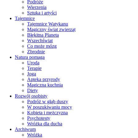
Podróże
Wierzenia
Sztuka i artyści
Tajemnice
Tajemnice Watykanu
Magiczny świat zwierząt
Błękitna Planeta
Wszechświat
Co może mózg
Zbrodnie
Natura pomaga
Uroda
Terapie
Joga
Apteka przyrody
Magiczna kuchnia
Diety
Rozwój osobisty
Podróż w głąb duszy
W poszukiwaniu mocy
Kobieta i mężczyzna
Psychotesty
Wróżka dla ducha
Archiwum
Wróżka