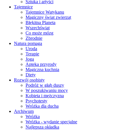
Sztuka i artyści
Tajemnice
Tajemnice Watykanu
Magiczny świat zwierząt
Błękitna Planeta
Wszechświat
Co może mózg
Zbrodnie
Natura pomaga
Uroda
Terapie
Joga
Apteka przyrody
Magiczna kuchnia
Diety
Rozwój osobisty
Podróż w głąb duszy
W poszukiwaniu mocy
Kobieta i mężczyzna
Psychotesty
Wróżka dla ducha
Archiwum
Wróżka
Wróżka - wydanie specjalne
Najlepsza okładka