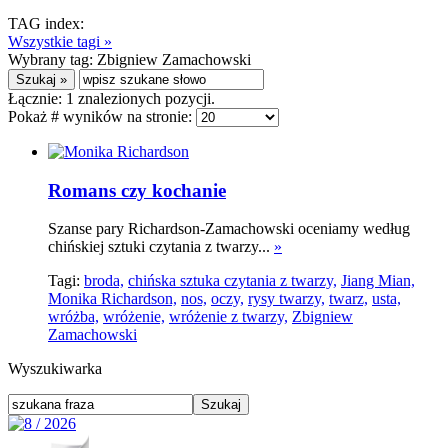
TAG index:
Wszystkie tagi »
Wybrany tag:
Zbigniew Zamachowski
Łącznie:
1
znalezionych pozycji.
Pokaż # wyników na stronie:
Romans czy kochanie
Szanse pary Richardson-Zamachowski oceniamy według
chińskiej sztuki czytania z twarzy...
»
Tagi:
broda,
chińska sztuka czytania z twarzy,
Jiang Mian,
Monika Richardson,
nos,
oczy,
rysy twarzy,
twarz,
usta,
wróżba,
wróżenie,
wróżenie z twarzy,
Zbigniew
Zamachowski
Wyszukiwarka