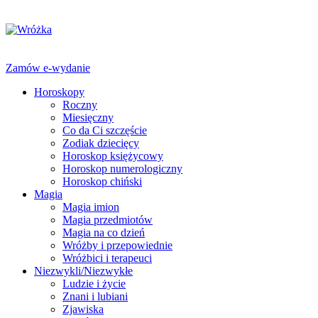
Zamów e-wydanie
Horoskopy
Roczny
Miesięczny
Co da Ci szczęście
Zodiak dziecięcy
Horoskop księżycowy
Horoskop numerologiczny
Horoskop chiński
Magia
Magia imion
Magia przedmiotów
Magia na co dzień
Wróżby i przepowiednie
Wróżbici i terapeuci
Niezwykli/Niezwykłe
Ludzie i życie
Znani i lubiani
Zjawiska