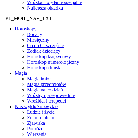
Wróżka - wydanie specjalne
Najlepsza okładka
TPL_MOBI_NAV_TXT
Horoskopy
Roczny
Miesięczny
Co da Ci szczęście
Zodiak dziecięcy
Horoskop księżycowy
Horoskop numerologiczny
Horoskop chiński
Magia
Magia imion
Magia przedmiotów
Magia na co dzień
Wróżby i przepowiednie
Wróżbici i terapeuci
Niezwykli/Niezwykłe
Ludzie i życie
Znani i lubiani
Zjawiska
Podróże
Wierzenia