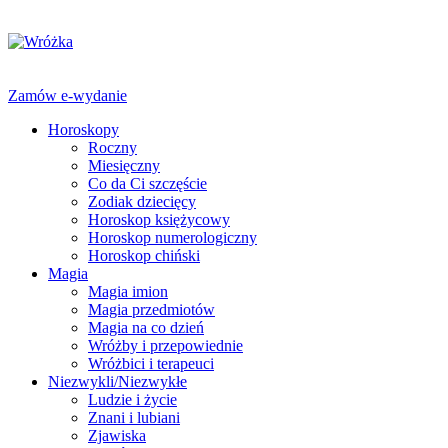
Zamów e-wydanie
Horoskopy
Roczny
Miesięczny
Co da Ci szczęście
Zodiak dziecięcy
Horoskop księżycowy
Horoskop numerologiczny
Horoskop chiński
Magia
Magia imion
Magia przedmiotów
Magia na co dzień
Wróżby i przepowiednie
Wróżbici i terapeuci
Niezwykli/Niezwykłe
Ludzie i życie
Znani i lubiani
Zjawiska