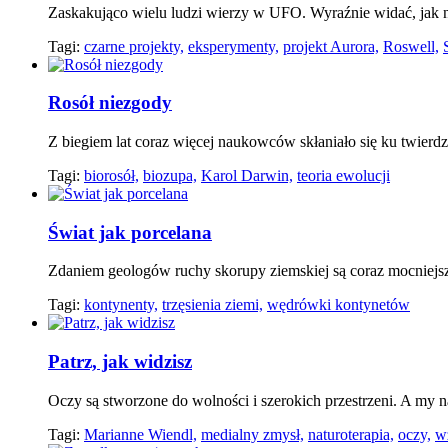
Zaskakująco wielu ludzi wierzy w UFO. Wyraźnie widać, jak ni
Tagi:
czarne projekty,
eksperymenty,
projekt Aurora,
Roswell,
Rosół niezgody
Z biegiem lat coraz więcej naukowców skłaniało się ku twierdze
Tagi:
biorosół,
biozupa,
Karol Darwin,
teoria ewolucji
Świat jak porcelana
Zdaniem geologów ruchy skorupy ziemskiej są coraz mocniejsz
Tagi:
kontynenty,
trzęsienia ziemi,
wędrówki kontynetów
Patrz, jak widzisz
Oczy są stworzone do wolności i szerokich przestrzeni. A my n
Tagi:
Marianne Wiendl,
medialny zmysł,
naturoterapia,
oczy,
w