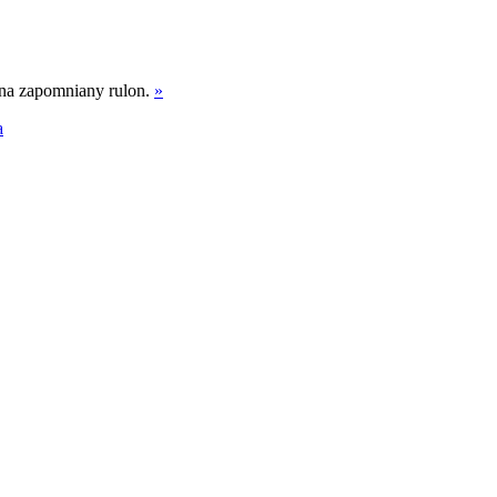
wna zapomniany rulon.
»
a