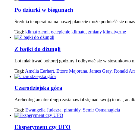
Po dziurki w biegunach
Średnia temperatura na naszej planecie może podnieść się o nas
Tagi:
klimat ziemi,
ocieplenie klimatu,
zmiany klimatyczne
Z bajki do dżungli
Lot miał trwać półtorej godziny i odbywać się w stosunkowo ni
Tagi:
Amelia Earhart,
Ettore Majorana,
James Gray,
Ronald Am
Czarodziejska góra
Archeolog amator długo zastanawiał się nad swoją teorią, analizu
Tagi:
Ewangelia Judasza,
piramidy,
Semir Osmanagicia
Eksperyment czy UFO