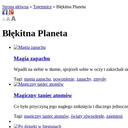
Strona główna
»
Tajemnice
»
Błękitna Planeta
Błękitna Planeta
Magia zapachu
Wpadli na siebie w tłumie, spojrzeli sobie w oczy i zakochali s
Tagi:
magia zapachu,
powonienie,
zapachy,
zmysły
Magiczny taniec atomów
Co było przyczyną jego nagłego zniknięcia i dlaczego jednoc
Tagi:
magiczny taniec atomów,
światy równoległe,
zaginieni