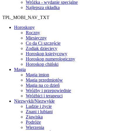
Wróżka - wydanie specjalne
Najlepsza okładka
TPL_MOBI_NAV_TXT
Horoskopy
Roczny
Miesięczny
Co da Ci szczęście
Zodiak dziecięcy
Horoskop księżycowy
Horoskop numerologiczny
Horoskop chiński
Magia
Magia imion
Magia przedmiotów
Magia na co dzień
Wróżby i przepowiednie
Wróżbici i terapeuci
Niezwykli/Niezwykłe
Ludzie i życie
Znani i lubiani
Zjawiska
Podróże
Wierzenia