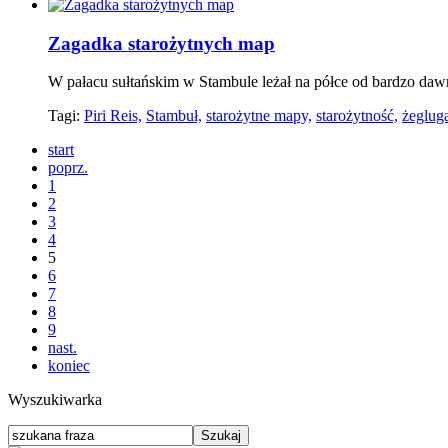
Zagadka starożytnych map
W pałacu sułtańskim w Stambule leżał na półce od bardzo da
Tagi:
Piri Reis,
Stambuł,
starożytne mapy,
starożytność,
żeglug
start
poprz.
1
2
3
4
5
6
7
8
9
nast.
koniec
Wyszukiwarka