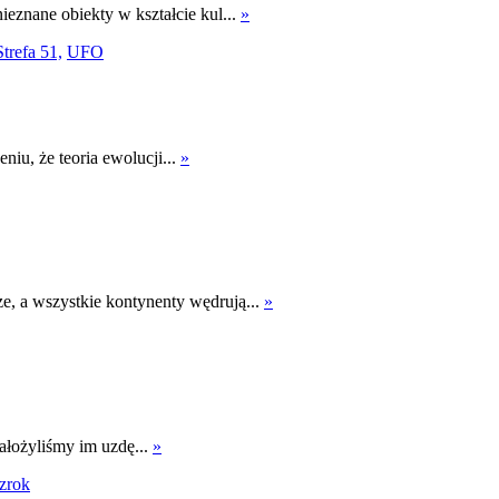
eznane obiekty w kształcie kul...
»
Strefa 51,
UFO
niu, że teoria ewolucji...
»
e, a wszystkie kontynenty wędrują...
»
ałożyliśmy im uzdę...
»
zrok