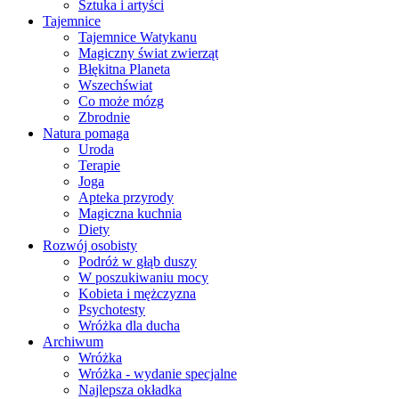
Sztuka i artyści
Tajemnice
Tajemnice Watykanu
Magiczny świat zwierząt
Błękitna Planeta
Wszechświat
Co może mózg
Zbrodnie
Natura pomaga
Uroda
Terapie
Joga
Apteka przyrody
Magiczna kuchnia
Diety
Rozwój osobisty
Podróż w głąb duszy
W poszukiwaniu mocy
Kobieta i mężczyzna
Psychotesty
Wróżka dla ducha
Archiwum
Wróżka
Wróżka - wydanie specjalne
Najlepsza okładka