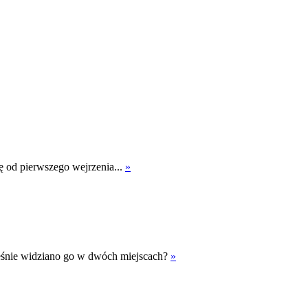
ię od pierwszego wejrzenia...
»
ześnie widziano go w dwóch miejscach?
»