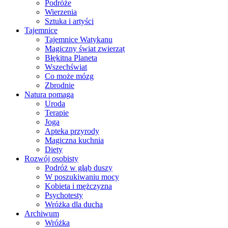
Podróże
Wierzenia
Sztuka i artyści
Tajemnice
Tajemnice Watykanu
Magiczny świat zwierząt
Błękitna Planeta
Wszechświat
Co może mózg
Zbrodnie
Natura pomaga
Uroda
Terapie
Joga
Apteka przyrody
Magiczna kuchnia
Diety
Rozwój osobisty
Podróż w głąb duszy
W poszukiwaniu mocy
Kobieta i mężczyzna
Psychotesty
Wróżka dla ducha
Archiwum
Wróżka