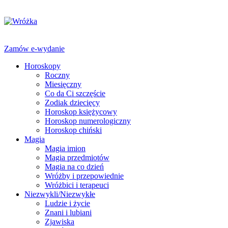
Zamów e-wydanie
Horoskopy
Roczny
Miesięczny
Co da Ci szczęście
Zodiak dziecięcy
Horoskop księżycowy
Horoskop numerologiczny
Horoskop chiński
Magia
Magia imion
Magia przedmiotów
Magia na co dzień
Wróżby i przepowiednie
Wróżbici i terapeuci
Niezwykli/Niezwykłe
Ludzie i życie
Znani i lubiani
Zjawiska