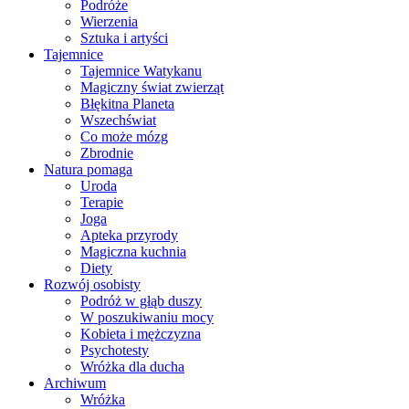
Podróże
Wierzenia
Sztuka i artyści
Tajemnice
Tajemnice Watykanu
Magiczny świat zwierząt
Błękitna Planeta
Wszechświat
Co może mózg
Zbrodnie
Natura pomaga
Uroda
Terapie
Joga
Apteka przyrody
Magiczna kuchnia
Diety
Rozwój osobisty
Podróż w głąb duszy
W poszukiwaniu mocy
Kobieta i mężczyzna
Psychotesty
Wróżka dla ducha
Archiwum
Wróżka