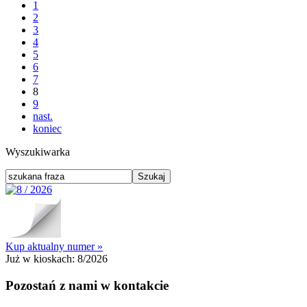
1
2
3
4
5
6
7
8
9
nast.
koniec
Wyszukiwarka
Kup aktualny numer »
Już w kioskach:
8/2026
Pozostań z nami w kontakcie