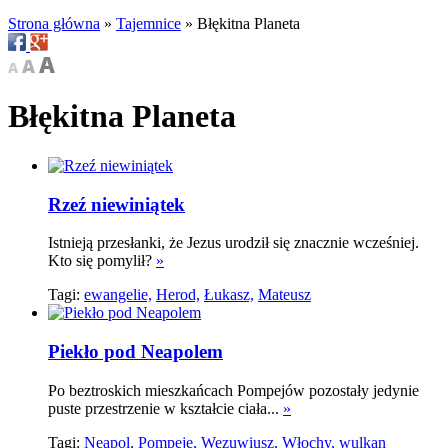
Strona główna
»
Tajemnice
»
Błękitna Planeta
Błękitna Planeta
Rzeź niewiniątek
Istnieją przesłanki, że Jezus urodził się znacznie wcześniej.
Kto się pomylił?
»
Tagi:
ewangelie,
Herod,
Łukasz,
Mateusz
Piekło pod Neapolem
Po beztroskich mieszkańcach Pompejów pozostały jedynie
puste przestrzenie w kształcie ciała...
»
Tagi:
Neapol,
Pompeje,
Wezuwiusz,
Włochy,
wulkan