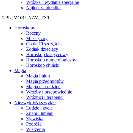
Wróżka - wydanie specjalne
Najlepsza okładka
TPL_MOBI_NAV_TXT
Horoskopy
Roczny
Miesięczny
Co da Ci szczęście
Zodiak dziecięcy
Horoskop księżycowy
Horoskop numerologiczny
Horoskop chiński
Magia
Magia imion
Magia przedmiotów
Magia na co dzień
Wróżby i przepowiednie
Wróżbici i terapeuci
Niezwykli/Niezwykłe
Ludzie i życie
Znani i lubiani
Zjawiska
Podróże
Wierzenia