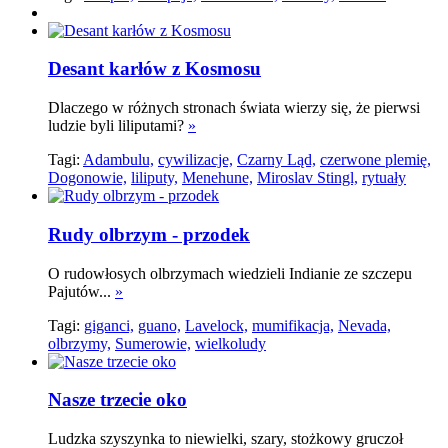
Desant karłów z Kosmosu
Dlaczego w różnych stronach świata wierzy się, że pierwsi
ludzie byli liliputami?
»
Tagi:
Adambulu,
cywilizacje,
Czarny Ląd,
czerwone plemię,
Dogonowie,
liliputy,
Menehune,
Miroslav Stingl,
rytuały
Rudy olbrzym - przodek
O rudowłosych olbrzymach wiedzieli Indianie ze szczepu
Pajutów...
»
Tagi:
giganci,
guano,
Lavelock,
mumifikacja,
Nevada,
olbrzymy,
Sumerowie,
wielkoludy
Nasze trzecie oko
Ludzka szyszynka to niewielki, szary, stożkowy gruczoł