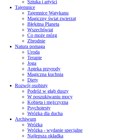
Sztuka i artyści
Tajemnice
Tajemnice Watykanu
Magiczny świat zwierząt
Błękitna Planeta
Wszechświat
Co może mózg
Zbrodnie
Natura pomaga
Uroda
Terapie
Joga
Apteka przyrody
Magiczna kuchnia
Diety
Rozwój osobisty
Podróż w głąb duszy
W poszukiwaniu mocy
Kobieta i mężczyzna
Psychotesty
Wróżka dla ducha
Archiwum
Wróżka
Wróżka - wydanie specjalne
Najlepsza okładka