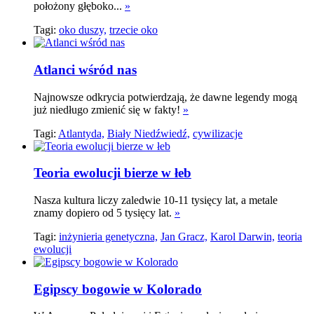
położony głęboko...
»
Tagi:
oko duszy,
trzecie oko
Atlanci wśród nas
Najnowsze odkrycia potwierdzają, że dawne legendy mogą
już niedługo zmienić się w fakty!
»
Tagi:
Atlantyda,
Biały Niedźwiedź,
cywilizacje
Teoria ewolucji bierze w łeb
Nasza kultura liczy zaledwie 10-11 tysięcy lat, a metale
znamy dopiero od 5 tysięcy lat.
»
Tagi:
inżynieria genetyczna,
Jan Gracz,
Karol Darwin,
teoria
ewolucji
Egipscy bogowie w Kolorado