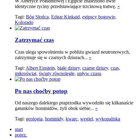
W Ameryce Południowej i Egipcie znaleziono dwie
identyczne ryciny przedstawiające trzcinową tratwę.
»
Tagi:
Bóg Słońca,
Edgar Kinkaid,
egipscy bogowie,
Kolorado
Zatrzymać czas
Czas ulega spowolnieniu w pobliżu gwiazd neutronowych,
zatrzymuje się w czarnych dziurach...
»
Tagi:
Albert Einstein,
białe dziury,
czarne dziury,
czas,
mikroświat,
światy równoległe,
upływ czasu
Po nas choćby potop
Od naszego dalekiego praprzodka wywodziło się kilkanaście
gatunków hominidów, żyli obok siebie...
»
Tagi:
geologia,
hominidy,
kwarc,
węgiel,
wykopaliska
start
poprz.