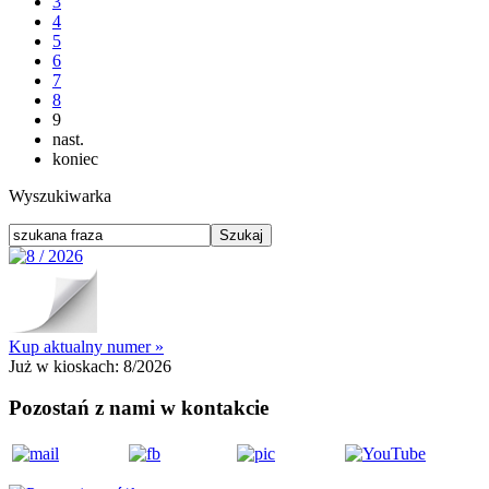
3
4
5
6
7
8
9
nast.
koniec
Wyszukiwarka
Kup aktualny numer »
Już w kioskach:
8/2026
Pozostań z nami w kontakcie