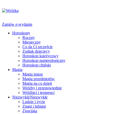
Zamów e-wydanie
Horoskopy
Roczny
Miesięczny
Co da Ci szczęście
Zodiak dziecięcy
Horoskop księżycowy
Horoskop numerologiczny
Horoskop chiński
Magia
Magia imion
Magia przedmiotów
Magia na co dzień
Wróżby i przepowiednie
Wróżbici i terapeuci
Niezwykli/Niezwykłe
Ludzie i życie
Znani i lubiani
Zjawiska