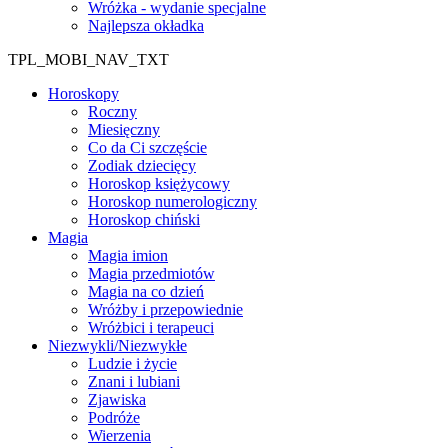
Wróżka - wydanie specjalne
Najlepsza okładka
TPL_MOBI_NAV_TXT
Horoskopy
Roczny
Miesięczny
Co da Ci szczęście
Zodiak dziecięcy
Horoskop księżycowy
Horoskop numerologiczny
Horoskop chiński
Magia
Magia imion
Magia przedmiotów
Magia na co dzień
Wróżby i przepowiednie
Wróżbici i terapeuci
Niezwykli/Niezwykłe
Ludzie i życie
Znani i lubiani
Zjawiska
Podróże
Wierzenia