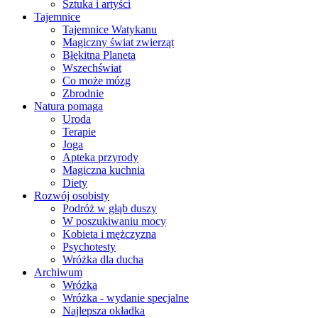
Sztuka i artyści
Tajemnice
Tajemnice Watykanu
Magiczny świat zwierząt
Błękitna Planeta
Wszechświat
Co może mózg
Zbrodnie
Natura pomaga
Uroda
Terapie
Joga
Apteka przyrody
Magiczna kuchnia
Diety
Rozwój osobisty
Podróż w głąb duszy
W poszukiwaniu mocy
Kobieta i mężczyzna
Psychotesty
Wróżka dla ducha
Archiwum
Wróżka
Wróżka - wydanie specjalne
Najlepsza okładka