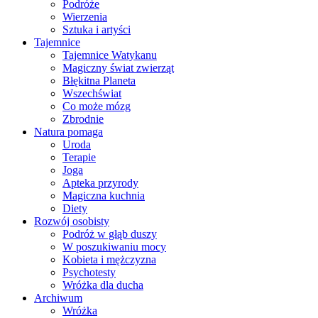
Podróże
Wierzenia
Sztuka i artyści
Tajemnice
Tajemnice Watykanu
Magiczny świat zwierząt
Błękitna Planeta
Wszechświat
Co może mózg
Zbrodnie
Natura pomaga
Uroda
Terapie
Joga
Apteka przyrody
Magiczna kuchnia
Diety
Rozwój osobisty
Podróż w głąb duszy
W poszukiwaniu mocy
Kobieta i mężczyzna
Psychotesty
Wróżka dla ducha
Archiwum
Wróżka