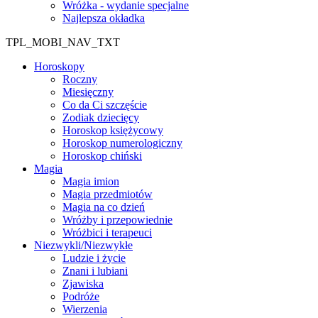
Wróżka - wydanie specjalne
Najlepsza okładka
TPL_MOBI_NAV_TXT
Horoskopy
Roczny
Miesięczny
Co da Ci szczęście
Zodiak dziecięcy
Horoskop księżycowy
Horoskop numerologiczny
Horoskop chiński
Magia
Magia imion
Magia przedmiotów
Magia na co dzień
Wróżby i przepowiednie
Wróżbici i terapeuci
Niezwykli/Niezwykłe
Ludzie i życie
Znani i lubiani
Zjawiska
Podróże
Wierzenia