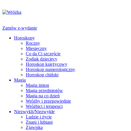
Zamów e-wydanie
Horoskopy
Roczny
Miesięczny
Co da Ci szczęście
Zodiak dziecięcy
Horoskop księżycowy
Horoskop numerologiczny
Horoskop chiński
Magia
Magia imion
Magia przedmiotów
Magia na co dzień
Wróżby i przepowiednie
Wróżbici i terapeuci
Niezwykli/Niezwykłe
Ludzie i życie
Znani i lubiani
Zjawiska