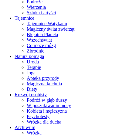
Podróże
Wierzenia
Sztuka i artyści
Tajemnice
Tajemnice Watykanu
Magiczny świat zwierząt
Błękitna Planeta
Wszechświat
Co może mózg
Zbrodnie
Natura pomaga
Uroda
Terapie
Joga
Apteka przyrody
Magiczna kuchnia
Diety
Rozwój osobisty
Podróż w głąb duszy
W poszukiwaniu mocy
Kobieta i mężczyzna
Psychotesty
Wróżka dla ducha
Archiwum
Wróżka