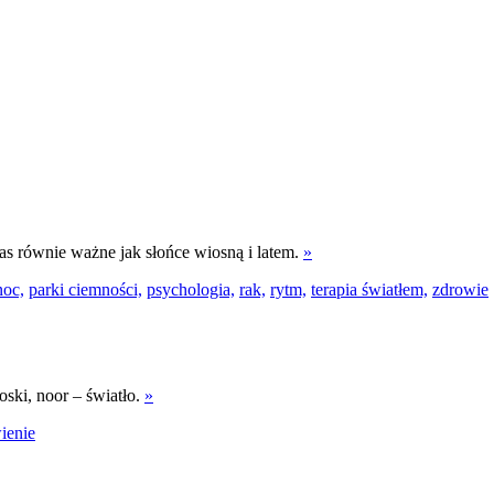
as równie ważne jak słońce wiosną i latem.
»
noc,
parki ciemności,
psychologia,
rak,
rytm,
terapia światłem,
zdrowie
oski, noor – światło.
»
ienie