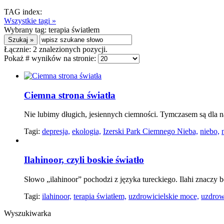
TAG index:
Wszystkie tagi »
Wybrany tag:
terapia światłem
Łącznie:
2
znalezionych pozycji.
Pokaż # wyników na stronie:
Ciemna strona światła
Nie lubimy długich, jesiennych ciemności. Tymczasem są dla n
Tagi:
depresja,
ekologia,
Izerski Park Ciemnego Nieba,
niebo,
Ilahinoor, czyli boskie światło
Słowo „ilahinoor” pochodzi z języka tureckiego. Ilahi znaczy b
Tagi:
ilahinoor,
terapia światłem,
uzdrowicielskie moce,
uzdrow
Wyszukiwarka