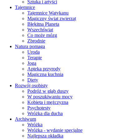
Sztuka i artyści
Tajemnice
Tajemnice Watykanu
Magiczny świat zwierząt
Błękitna Planeta
Wszechświat
Co może mózg
Zbrodnie
Natura pomaga
Uroda
Terapie
Joga
Apteka przyrody
Magiczna kuchnia
Diety
Rozwój osobisty
Podróż w głąb duszy
W poszukiwaniu mocy
Kobieta i mężczyzna
Psychotesty
Wróżka dla ducha
Archiwum
Wróżka
Wróżka - wydanie specjalne
Najlepsza okładka