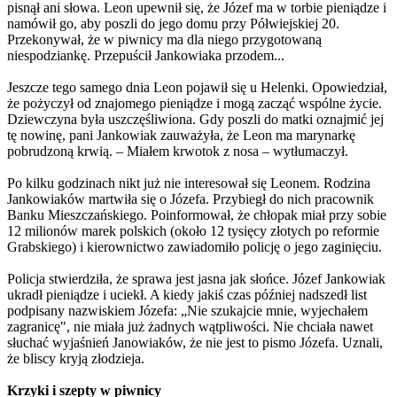
pisnął ani słowa. Leon upewnił się, że Józef ma w torbie pieniądze i
namówił go, aby poszli do jego domu przy Półwiejskiej 20.
Przekonywał, że w piwnicy ma dla niego przygotowaną
niespodziankę. Przepuścił Jankowiaka przodem...
Jeszcze tego samego dnia Leon pojawił się u Helenki. Opowiedział,
że pożyczył od znajomego pieniądze i mogą zacząć wspólne życie.
Dziewczyna była uszczęśliwiona. Gdy poszli do matki oznajmić jej
tę nowinę, pani Jankowiak zauważyła, że Leon ma marynarkę
pobrudzoną krwią. – Miałem krwotok z nosa – wytłumaczył.
Po kilku godzinach nikt już nie interesował się Leonem. Rodzina
Jankowiaków martwiła się o Józefa. Przybiegł do nich pracownik
Banku Mieszczańskiego. Poinformował, że chłopak miał przy sobie
12 milionów marek polskich (około 12 tysięcy złotych po reformie
Grabskiego) i kierownictwo zawiadomiło policję o jego zaginięciu.
Policja stwierdziła, że sprawa jest jasna jak słońce. Józef Jankowiak
ukradł pieniądze i uciekł. A kiedy jakiś czas później nadszedł list
podpisany nazwiskiem Józefa: „Nie szukajcie mnie, wyjechałem
zagranicę", nie miała już żadnych wątpliwości. Nie chciała nawet
słuchać wyjaśnień Janowiaków, że nie jest to pismo Józefa. Uznali,
że bliscy kryją złodzieja.
Krzyki i szepty w piwnicy