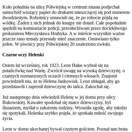
Koło południa na ulicę Półwiejską w centrum miasta podjechał
samochód wiozący papier do drukarni mieszczącej się pod numerem
dwudziestym. Robotnicy umawiali się, że po robocie pójdą na
wódkę. Żaden z nich jednak do knajpy nie dotarł. Całe popołudnie
spędzili na komisariacie policji, przesłuchiwani przez dociekliwego
prokuratora Mieczysława Hrabyka. A w mieście wszystkie ważne
jeszcze rano tematy przestały mieć znaczenie. Omawiano tylko
jeden. W piwnicy przy Półwiejskiej 20 znaleziono zwłoki.
Czarne oczy Helenki
Osiem lat wcześniej, rok 1923. Leon Hałas wybrał się na
potańcówkę nad Wartę. Zwrócił uwagę na wysoką dziewczynę, o
czarnych rozmarzonych oczach i ciemnych włosach. Znajomi
powiedzieli mu, że to Helena Jankowiak. Leon ubłagał, aby go
przedstawili i zaprosił dziewczynę do tańca. Zakochał się.
Już następnego dnia odwiedził Helenę w jej domu przy ulicy
Bukowskiej. Kawaler spodobał się matce dziewczyny, był
ślusarzem, myślał o założeniu rodziny. Wyraziła zgodę, aby młodzi
się spotykali. Helenka szybko pojęła, że spotkała miłość swojego
życia.
Leon w domu ukochanej bywał częstym gościem. Poznał tam brata