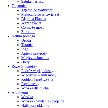
Sztuka i artyści
Tajemnice
Tajemnice Watykanu
Magiczny świat zwierząt
Błękitna Planeta
Wszechświat
Co może mózg
Zbrodnie
Natura pomaga
Uroda
Terapie
Joga
Apteka przyrody
Magiczna kuchnia
Diety
Rozwój osobisty
Podróż w głąb duszy
W poszukiwaniu mocy
Kobieta i mężczyzna
Psychotesty
Wróżka dla ducha
Archiwum
Wróżka
Wróżka - wydanie specjalne
Najlepsza okładka