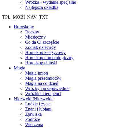
Wróżka - wydanie specjalne
Najlepsza okładka
TPL_MOBI_NAV_TXT
Horoskopy
Roczny
Miesięczny
Co da Ci szczęście
Zodiak dziecięcy
Horoskop księżycowy
Horoskop numerologiczny
Horoskop chiński
Magia
Magia imion
Magia przedmiotów
Magia na co dzień
Wróżby i przepowiednie
Wróżbici i terapeuci
Niezwykli/Niezwykłe
Ludzie i życie
Znani i lubiani
Zjawiska
Podróże
Wierzenia