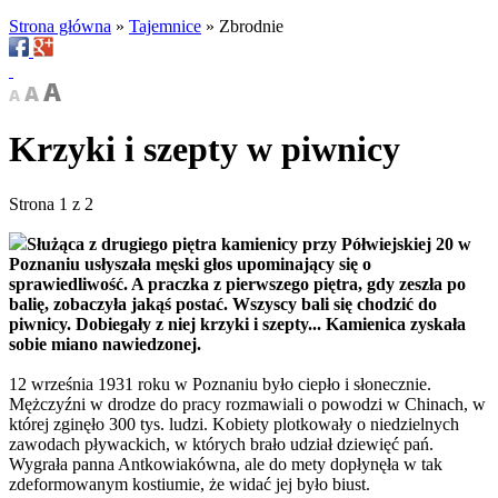
Strona główna
»
Tajemnice
»
Zbrodnie
Krzyki i szepty w piwnicy
Strona 1 z 2
Służąca z drugiego piętra kamienicy przy Półwiejskiej 20 w
Poznaniu usłyszała męski głos upominający się o
sprawiedliwość. A praczka z pierwszego piętra, gdy zeszła po
balię, zobaczyła jakąś postać. Wszyscy bali się chodzić do
piwnicy. Dobiegały z niej krzyki i szepty... Kamienica zyskała
sobie miano nawiedzonej.
12 września 1931 roku w Poznaniu było ciepło i słonecznie.
Mężczyźni w drodze do pracy rozmawiali o powodzi w Chinach, w
której zginęło 300 tys. ludzi. Kobiety plotkowały o niedzielnych
zawodach pływackich, w których brało udział dziewięć pań.
Wygrała panna Antkowiakówna, ale do mety dopłynęła w tak
zdeformowanym kostiumie, że widać jej było biust.