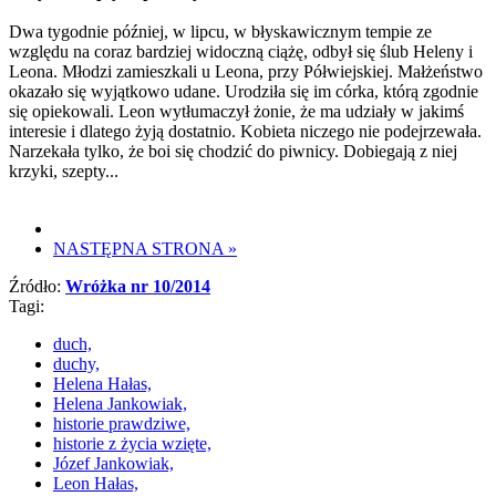
Dwa tygodnie później, w lipcu, w błyskawicznym tempie ze
względu na coraz bardziej widoczną ciążę, odbył się ślub Heleny i
Leona. Młodzi zamieszkali u Leona, przy Półwiejskiej. Małżeństwo
okazało się wyjątkowo udane. Urodziła się im córka, którą zgodnie
się opiekowali. Leon wytłumaczył żonie, że ma udziały w jakimś
interesie i dlatego żyją dostatnio. Kobieta niczego nie podejrzewała.
Narzekała tylko, że boi się chodzić do piwnicy. Dobiegają z niej
krzyki, szepty...
NASTĘPNA STRONA
»
Źródło:
Wróżka nr 10/2014
Tagi:
duch,
duchy,
Helena Hałas,
Helena Jankowiak,
historie prawdziwe,
historie z życia wzięte,
Józef Jankowiak,
Leon Hałas,