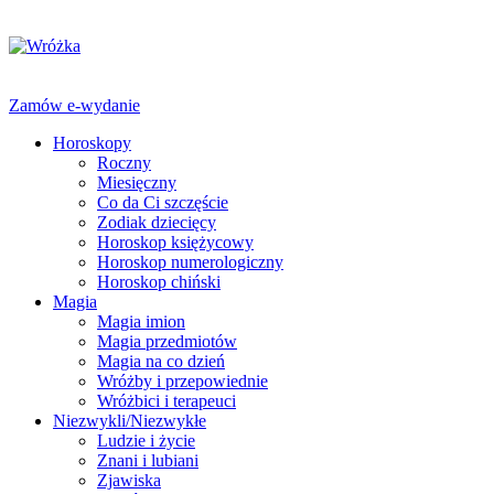
Zamów e-wydanie
Horoskopy
Roczny
Miesięczny
Co da Ci szczęście
Zodiak dziecięcy
Horoskop księżycowy
Horoskop numerologiczny
Horoskop chiński
Magia
Magia imion
Magia przedmiotów
Magia na co dzień
Wróżby i przepowiednie
Wróżbici i terapeuci
Niezwykli/Niezwykłe
Ludzie i życie
Znani i lubiani
Zjawiska