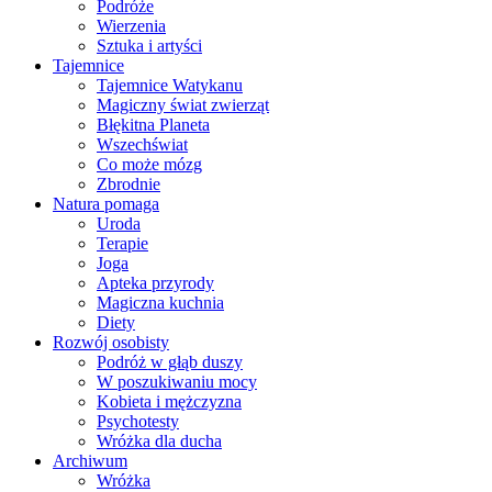
Podróże
Wierzenia
Sztuka i artyści
Tajemnice
Tajemnice Watykanu
Magiczny świat zwierząt
Błękitna Planeta
Wszechświat
Co może mózg
Zbrodnie
Natura pomaga
Uroda
Terapie
Joga
Apteka przyrody
Magiczna kuchnia
Diety
Rozwój osobisty
Podróż w głąb duszy
W poszukiwaniu mocy
Kobieta i mężczyzna
Psychotesty
Wróżka dla ducha
Archiwum
Wróżka