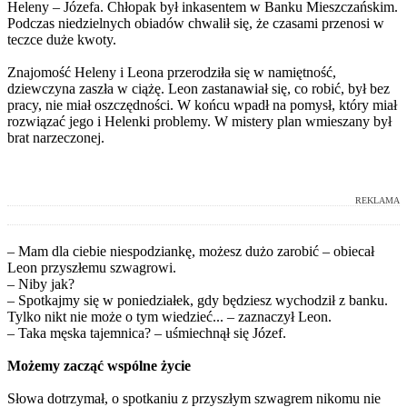
Heleny – Józefa. Chłopak był inkasentem w Banku Mieszczańskim.
Podczas niedzielnych obiadów chwalił się, że czasami przenosi w
teczce duże kwoty.
Znajomość Heleny i Leona przerodziła się w namiętność,
dziewczyna zaszła w ciążę. Leon zastanawiał się, co robić, był bez
pracy, nie miał oszczędności. W końcu wpadł na pomysł, który miał
rozwiązać jego i Helenki problemy. W mistery plan wmieszany był
brat narzeczonej.
REKLAMA
– Mam dla ciebie niespodziankę, możesz dużo zarobić – obiecał
Leon przyszłemu szwagrowi.
– Niby jak?
– Spotkajmy się w poniedziałek, gdy będziesz wychodził z banku.
Tylko nikt nie może o tym wiedzieć... – zaznaczył Leon.
– Taka męska tajemnica? – uśmiechnął się Józef.
Możemy zacząć wspólne życie
Słowa dotrzymał, o spotkaniu z przyszłym szwagrem nikomu nie