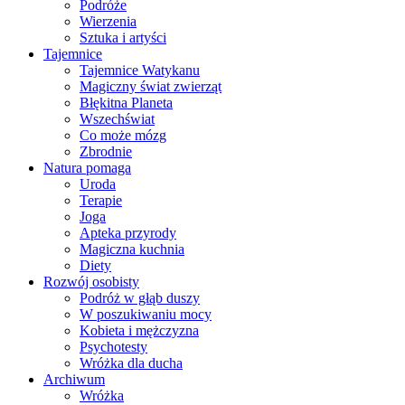
Podróże
Wierzenia
Sztuka i artyści
Tajemnice
Tajemnice Watykanu
Magiczny świat zwierząt
Błękitna Planeta
Wszechświat
Co może mózg
Zbrodnie
Natura pomaga
Uroda
Terapie
Joga
Apteka przyrody
Magiczna kuchnia
Diety
Rozwój osobisty
Podróż w głąb duszy
W poszukiwaniu mocy
Kobieta i mężczyzna
Psychotesty
Wróżka dla ducha
Archiwum
Wróżka