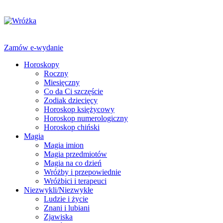
Zamów e-wydanie
Horoskopy
Roczny
Miesięczny
Co da Ci szczęście
Zodiak dziecięcy
Horoskop księżycowy
Horoskop numerologiczny
Horoskop chiński
Magia
Magia imion
Magia przedmiotów
Magia na co dzień
Wróżby i przepowiednie
Wróżbici i terapeuci
Niezwykli/Niezwykłe
Ludzie i życie
Znani i lubiani
Zjawiska