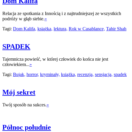
Dom Kalifa
Relacja ze spotkania z Innością i z najtrudniejszej ze wszystkich
podróży w głąb siebie.
»
Tagi:
Dom Kalifa,
książka,
lektura,
Rok w Casablance,
Tahir Shah
SPADEK
Tajemnicza powieść, w której człowiek do końca nie jest
człowiekiem...
»
Tagi:
Bujak,
horror,
kryminały,
książka,
recenzja,
sensjacja,
spadek
Mój sekret
Twój sposób na sukces.
»
Północ południe