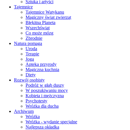
Sztuka i artyści
Tajemnice
Tajemnice Watykanu
Magiczny świat zwierząt
Błękitna Planeta
Wszechświat
Co może mózg
Zbrodnie
Natura pomaga
Uroda
Terapie
Joga
Apteka przyrody
Magiczna kuchnia
Diety
Rozwój osobisty
Podróż w głąb duszy
W poszukiwaniu mocy
Kobieta i mężczyzna
Psychotesty
Wróżka dla ducha
Archiwum
Wróżka
Wróżka - wydanie specjalne
Najlepsza okładka