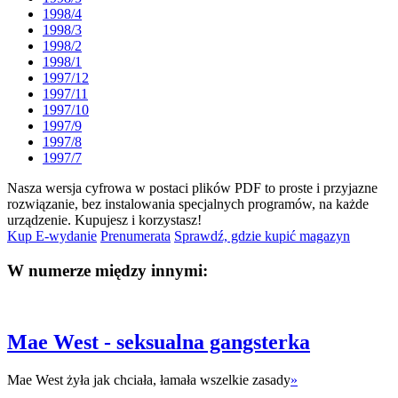
1998/4
1998/3
1998/2
1998/1
1997/12
1997/11
1997/10
1997/9
1997/8
1997/7
Nasza wersja cyfrowa w postaci plików PDF to proste i przyjazne
rozwiązanie, bez instalowania specjalnych programów, na każde
urządzenie.
Kupujesz i korzystasz!
Kup E-wydanie
Prenumerata
Sprawdź, gdzie kupić magazyn
W numerze między innymi:
Mae West - seksualna gangsterka
Mae West żyła jak chciała, łamała wszelkie zasady
»