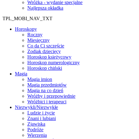
Wróżka - wydanie specjalne
Najlepsza okładka
TPL_MOBI_NAV_TXT
Horoskopy
Roczny
Miesięczny
Co da Ci szczęście
Zodiak dziecięcy
Horoskop księżycowy
Horoskop numerologiczny
Horoskop chiński
Magia
Magia imion
Magia przedmiotów
Magia na co dzień
Wróżby i przepowiednie
Wróżbici i terapeuci
Niezwykli/Niezwykłe
Ludzie i życie
Znani i lubiani
Zjawiska
Podróże
Wierzenia