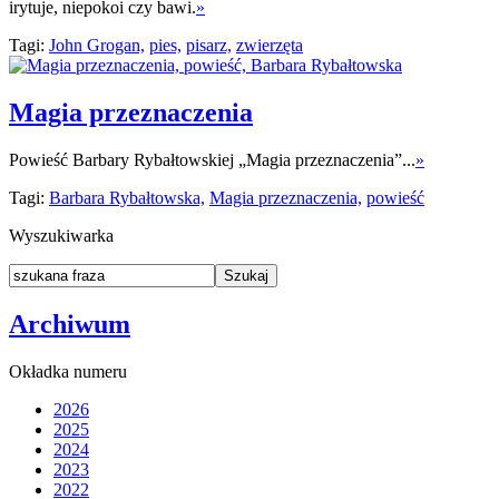
irytuje, niepokoi czy bawi.
»
Tagi:
John Grogan,
pies,
pisarz,
zwierzęta
Magia przeznaczenia
Powieść Barbary Rybałtowskiej „Magia przeznaczenia”...
»
Tagi:
Barbara Rybałtowska,
Magia przeznaczenia,
powieść
Wyszukiwarka
Archiwum
Okładka numeru
2026
2025
2024
2023
2022