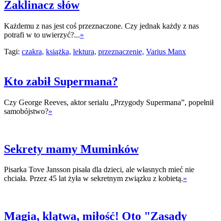
Zaklinacz słów
Każdemu z nas jest coś przeznaczone. Czy jednak każdy z nas
potrafi w to uwierzyć?...
»
Tagi:
czakra,
książka,
lektura,
przeznaczenie,
Varius Manx
Kto zabił Supermana?
Czy George Reeves, aktor serialu „Przygody Supermana”, popełnił
samobójstwo?
»
Sekrety mamy Muminków
Pisarka Tove Jansson pisała dla dzieci, ale własnych mieć nie
chciała. Przez 45 lat żyła w sekretnym związku z kobietą.
»
Magia, klątwa, miłość! Oto "Zasady