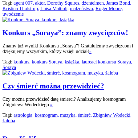
Tagi:
agent 007,
aktor,
Dorothy Squires,
dżentelmen,
James Bond,
Kristina Tholstrup,
Luisa Mattioli,
małżeństwo,
Roger Moore,
uwodzenie
Konkurs „Soraya”: znamy zwycięzców!
Znamy już wyniki Konkursu „Soraya”! Gratulujemy zwycięzcom i
dziękujemy wszystkim, którzy wzięli udział!
»
Tagi:
konkurs,
konkurs Soraya,
książka,
laureaci konkursu Soraya,
Soraya
Czy śmierć można przewidzieć?
Czy można przewidzieć datę śmierci? Analizujemy kosmogram
Zbigniewa Wodeckiego.
»
Tagi:
astrologia,
kosmogram,
muzyka,
śmierć,
Zbigniew Wodecki,
żałoba