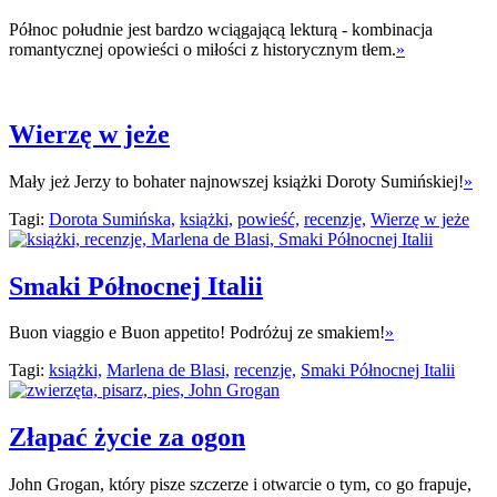
Północ południe jest bardzo wciągającą lekturą - kombinacja
romantycznej opowieści o miłości z historycznym tłem.
»
Wierzę w jeże
Mały jeż Jerzy to bohater najnowszej książki Doroty Sumińskiej!
»
Tagi:
Dorota Sumińska,
książki,
powieść,
recenzje,
Wierzę w jeże
Smaki Północnej Italii
Buon viaggio e Buon appetito! Podróżuj ze smakiem!
»
Tagi:
książki,
Marlena de Blasi,
recenzje,
Smaki Północnej Italii
Złapać życie za ogon
John Grogan, który pisze szczerze i otwarcie o tym, co go frapuje,