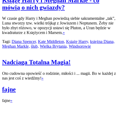
Książę Harry i Meghan Markle - co
mówią o nich gwiazdy?
W czasie gdy Harry i Meghan powiedzą siebie sakramentalne „tak”,
Luna stworzy tzw. wielki trójkąt z Jowiszem i Neptunem. Żeby nie
było zbyt różowo, w opozycji ustawi się Pluton, a Uran będzie w
kwadraturze z Księżycem i Marsem.
»
Tagi:
Diana Spencer,
Kate Middleton,
Książę Harry,
księżna Diana,
Meghan Markle,
ślub,
Wielka Brytania,
Windsorowie
Nadciąga Totalna Magia!
Oto cudowna opowieść o rodzinie, miłości i ... magii. Bo w każdej z
nas jest coś z wiedźmy!
»
fajne
fajne
»