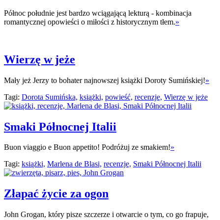
Północ południe jest bardzo wciągającą lekturą - kombinacja
romantycznej opowieści o miłości z historycznym tłem.
»
Wierzę w jeże
Mały jeż Jerzy to bohater najnowszej książki Doroty Sumińskiej!
»
Tagi:
Dorota Sumińska,
książki,
powieść,
recenzje,
Wierzę w jeże
Smaki Północnej Italii
Buon viaggio e Buon appetito! Podróżuj ze smakiem!
»
Tagi:
książki,
Marlena de Blasi,
recenzje,
Smaki Północnej Italii
Złapać życie za ogon
John Grogan, który pisze szczerze i otwarcie o tym, co go frapuje,