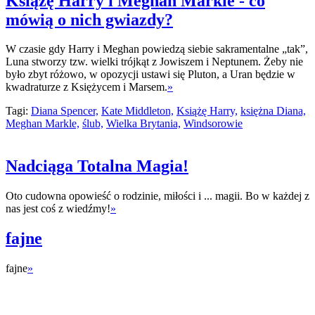
Książę Harry i Meghan Markle - co
mówią o nich gwiazdy?
W czasie gdy Harry i Meghan powiedzą siebie sakramentalne „tak”,
Luna stworzy tzw. wielki trójkąt z Jowiszem i Neptunem. Żeby nie
było zbyt różowo, w opozycji ustawi się Pluton, a Uran będzie w
kwadraturze z Księżycem i Marsem.
»
Tagi:
Diana Spencer,
Kate Middleton,
Książę Harry,
księżna Diana,
Meghan Markle,
ślub,
Wielka Brytania,
Windsorowie
Nadciąga Totalna Magia!
Oto cudowna opowieść o rodzinie, miłości i ... magii. Bo w każdej z
nas jest coś z wiedźmy!
»
fajne
fajne
»