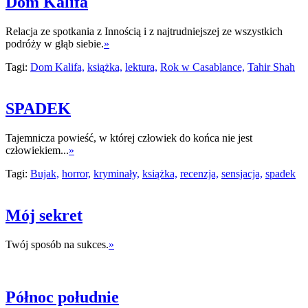
Dom Kalifa
Relacja ze spotkania z Innością i z najtrudniejszej ze wszystkich
podróży w głąb siebie.
»
Tagi:
Dom Kalifa,
książka,
lektura,
Rok w Casablance,
Tahir Shah
SPADEK
Tajemnicza powieść, w której człowiek do końca nie jest
człowiekiem...
»
Tagi:
Bujak,
horror,
kryminały,
książka,
recenzja,
sensjacja,
spadek
Mój sekret
Twój sposób na sukces.
»
Północ południe