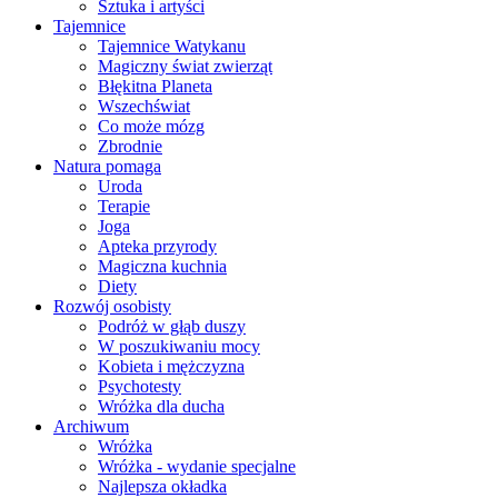
Sztuka i artyści
Tajemnice
Tajemnice Watykanu
Magiczny świat zwierząt
Błękitna Planeta
Wszechświat
Co może mózg
Zbrodnie
Natura pomaga
Uroda
Terapie
Joga
Apteka przyrody
Magiczna kuchnia
Diety
Rozwój osobisty
Podróż w głąb duszy
W poszukiwaniu mocy
Kobieta i mężczyzna
Psychotesty
Wróżka dla ducha
Archiwum
Wróżka
Wróżka - wydanie specjalne
Najlepsza okładka