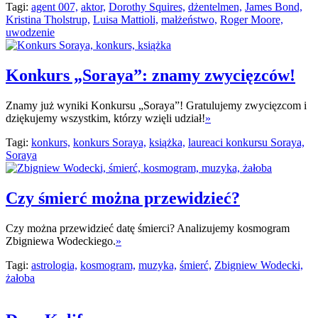
Tagi:
agent 007,
aktor,
Dorothy Squires,
dżentelmen,
James Bond,
Kristina Tholstrup,
Luisa Mattioli,
małżeństwo,
Roger Moore,
uwodzenie
Konkurs „Soraya”: znamy zwycięzców!
Znamy już wyniki Konkursu „Soraya”! Gratulujemy zwycięzcom i
dziękujemy wszystkim, którzy wzięli udział!
»
Tagi:
konkurs,
konkurs Soraya,
książka,
laureaci konkursu Soraya,
Soraya
Czy śmierć można przewidzieć?
Czy można przewidzieć datę śmierci? Analizujemy kosmogram
Zbigniewa Wodeckiego.
»
Tagi:
astrologia,
kosmogram,
muzyka,
śmierć,
Zbigniew Wodecki,
żałoba