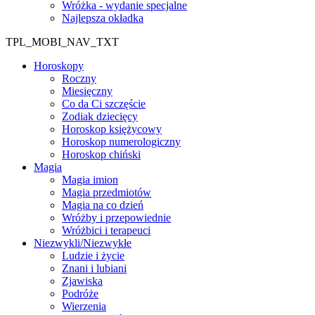
Wróżka - wydanie specjalne
Najlepsza okładka
TPL_MOBI_NAV_TXT
Horoskopy
Roczny
Miesięczny
Co da Ci szczęście
Zodiak dziecięcy
Horoskop księżycowy
Horoskop numerologiczny
Horoskop chiński
Magia
Magia imion
Magia przedmiotów
Magia na co dzień
Wróżby i przepowiednie
Wróżbici i terapeuci
Niezwykli/Niezwykłe
Ludzie i życie
Znani i lubiani
Zjawiska
Podróże
Wierzenia