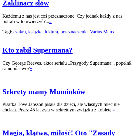
Zaklinacz słów
Każdemu z nas jest coś przeznaczone. Czy jednak każdy z nas
potrafi w to uwierzyć?...
»
Tagi:
czakra,
książka,
lektura,
przeznaczenie,
Varius Manx
Kto zabił Supermana?
Czy George Reeves, aktor serialu „Przygody Supermana”, popełnił
samobójstwo?
»
Sekrety mamy Muminków
Pisarka Tove Jansson pisała dla dzieci, ale własnych mieć nie
chciała. Przez 45 lat żyła w sekretnym związku z kobietą.
»
Magia, klątwa, miłość! Oto "Zasady