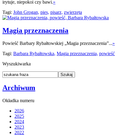
irytuje, niepokoi czy bawi.
»
Tagi:
John Grogan,
pies,
pisarz,
zwierzęta
Magia przeznaczenia
Powieść Barbary Rybałtowskiej „Magia przeznaczenia”...
»
Tagi:
Barbara Rybałtowska,
Magia przeznaczenia,
powieść
Wyszukiwarka
Archiwum
Okładka numeru
2026
2025
2024
2023
2022