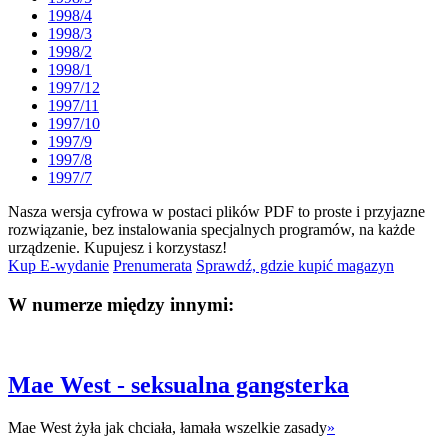
1998/4
1998/3
1998/2
1998/1
1997/12
1997/11
1997/10
1997/9
1997/8
1997/7
Nasza wersja cyfrowa w postaci plików PDF to proste i przyjazne
rozwiązanie, bez instalowania specjalnych programów, na każde
urządzenie.
Kupujesz i korzystasz!
Kup E-wydanie
Prenumerata
Sprawdź, gdzie kupić magazyn
W numerze między innymi:
Mae West - seksualna gangsterka
Mae West żyła jak chciała, łamała wszelkie zasady
»