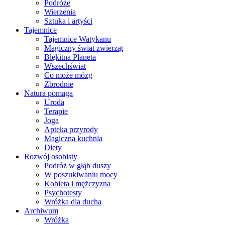
Podróże
Wierzenia
Sztuka i artyści
Tajemnice
Tajemnice Watykanu
Magiczny świat zwierząt
Błękitna Planeta
Wszechświat
Co może mózg
Zbrodnie
Natura pomaga
Uroda
Terapie
Joga
Apteka przyrody
Magiczna kuchnia
Diety
Rozwój osobisty
Podróż w głąb duszy
W poszukiwaniu mocy
Kobieta i mężczyzna
Psychotesty
Wróżka dla ducha
Archiwum
Wróżka