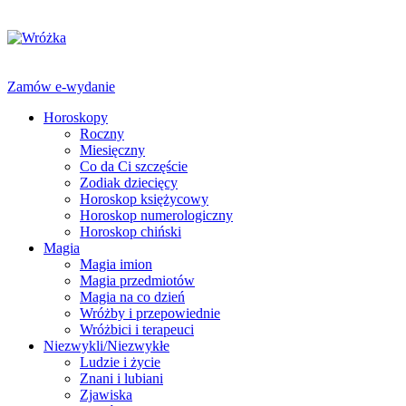
Zamów e-wydanie
Horoskopy
Roczny
Miesięczny
Co da Ci szczęście
Zodiak dziecięcy
Horoskop księżycowy
Horoskop numerologiczny
Horoskop chiński
Magia
Magia imion
Magia przedmiotów
Magia na co dzień
Wróżby i przepowiednie
Wróżbici i terapeuci
Niezwykli/Niezwykłe
Ludzie i życie
Znani i lubiani
Zjawiska