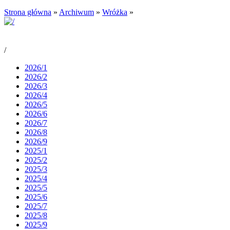
Strona główna
»
Archiwum
»
Wróżka
»
/
2026/1
2026/2
2026/3
2026/4
2026/5
2026/6
2026/7
2026/8
2026/9
2025/1
2025/2
2025/3
2025/4
2025/5
2025/6
2025/7
2025/8
2025/9