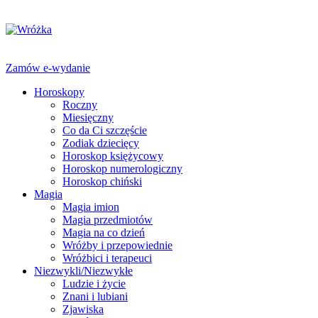
Zamów e-wydanie
Horoskopy
Roczny
Miesięczny
Co da Ci szczęście
Zodiak dziecięcy
Horoskop księżycowy
Horoskop numerologiczny
Horoskop chiński
Magia
Magia imion
Magia przedmiotów
Magia na co dzień
Wróżby i przepowiednie
Wróżbici i terapeuci
Niezwykli/Niezwykłe
Ludzie i życie
Znani i lubiani
Zjawiska