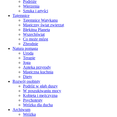
Podróże
Wierzenia
Sztuka i artyści
Tajemnice
Tajemnice Watykanu
Magiczny świat zwierząt
Błękitna Planeta
Wszechświat
Co może mózg
Zbrodnie
Natura pomaga
Uroda
Terapie
Joga
Apteka przyrody
Magiczna kuchnia
Diety
Rozwój osobisty
Podróż w głąb duszy
W poszukiwaniu mocy
Kobieta i mężczyzna
Psychotesty
Wróżka dla ducha
Archiwum
Wróżka