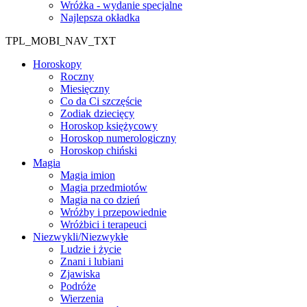
Wróżka - wydanie specjalne
Najlepsza okładka
TPL_MOBI_NAV_TXT
Horoskopy
Roczny
Miesięczny
Co da Ci szczęście
Zodiak dziecięcy
Horoskop księżycowy
Horoskop numerologiczny
Horoskop chiński
Magia
Magia imion
Magia przedmiotów
Magia na co dzień
Wróżby i przepowiednie
Wróżbici i terapeuci
Niezwykli/Niezwykłe
Ludzie i życie
Znani i lubiani
Zjawiska
Podróże
Wierzenia