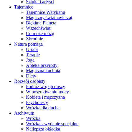
Sztuka i artyści
Tajemnice
Tajemnice Watykanu
Magiczny świat zwierząt
Błękitna Planeta
Wszechświat
Co może mózg
Zbrodnie
Natura pomaga
Uroda
Terapie
Joga
Apteka przyrody
Magiczna kuchnia
Diety
Rozwój osobisty
Podróż w głąb duszy
W poszukiwaniu mocy
Kobieta i mężczyzna
Psychotesty
Wróżka dla ducha
Archiwum
Wróżka
Wróżka - wydanie specjalne
Najlepsza okładka