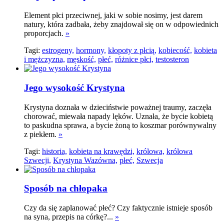
Element płci przeciwnej, jaki w sobie nosimy, jest darem
natury, która zadbała, żeby znajdował się on w odpowiednich
proporcjach.
»
Tagi:
estrogeny,
hormony,
kłopoty z płcią,
kobiecość,
kobieta
i mężczyzna,
męskość,
płeć,
różnice płci,
testosteron
Jego wysokość Krystyna
Krystyna doznała w dzieciństwie poważnej traumy, zaczęła
chorować, miewała napady lęków. Uznała, że bycie kobietą
to paskudna sprawa, a bycie żoną to koszmar porównywalny
z piekłem.
»
Tagi:
historia,
kobieta na krawędzi,
królowa,
królowa
Szwecji,
Krystyna Wazówna,
płeć,
Szwecja
Sposób na chłopaka
Czy da się zaplanować płeć? Czy faktycznie istnieje sposób
na syna, przepis na córkę?...
»