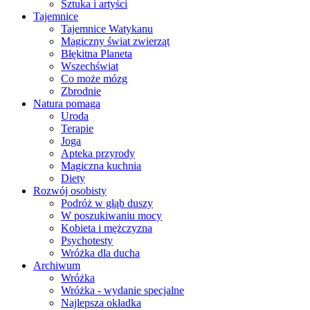
Sztuka i artyści
Tajemnice
Tajemnice Watykanu
Magiczny świat zwierząt
Błękitna Planeta
Wszechświat
Co może mózg
Zbrodnie
Natura pomaga
Uroda
Terapie
Joga
Apteka przyrody
Magiczna kuchnia
Diety
Rozwój osobisty
Podróż w głąb duszy
W poszukiwaniu mocy
Kobieta i mężczyzna
Psychotesty
Wróżka dla ducha
Archiwum
Wróżka
Wróżka - wydanie specjalne
Najlepsza okładka