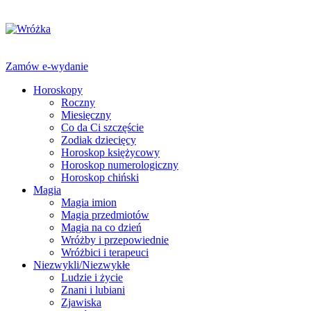
Zamów e-wydanie
Horoskopy
Roczny
Miesięczny
Co da Ci szczęście
Zodiak dziecięcy
Horoskop księżycowy
Horoskop numerologiczny
Horoskop chiński
Magia
Magia imion
Magia przedmiotów
Magia na co dzień
Wróżby i przepowiednie
Wróżbici i terapeuci
Niezwykli/Niezwykłe
Ludzie i życie
Znani i lubiani
Zjawiska