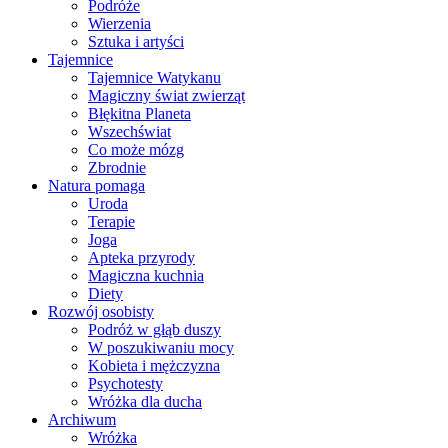
Podróże
Wierzenia
Sztuka i artyści
Tajemnice
Tajemnice Watykanu
Magiczny świat zwierząt
Błękitna Planeta
Wszechświat
Co może mózg
Zbrodnie
Natura pomaga
Uroda
Terapie
Joga
Apteka przyrody
Magiczna kuchnia
Diety
Rozwój osobisty
Podróż w głąb duszy
W poszukiwaniu mocy
Kobieta i mężczyzna
Psychotesty
Wróżka dla ducha
Archiwum
Wróżka