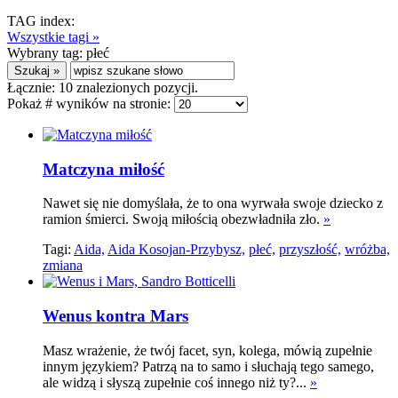
TAG index:
Wszystkie tagi »
Wybrany tag:
płeć
Łącznie:
10
znalezionych pozycji.
Pokaż # wyników na stronie:
Matczyna miłość
Nawet się nie domyślała, że to ona wyrwała swoje dziecko z
ramion śmierci. Swoją miłością obezwładniła zło.
»
Tagi:
Aida,
Aida Kosojan-Przybysz,
płeć,
przyszłość,
wróżba,
zmiana
Wenus kontra Mars
Masz wrażenie, że twój facet, syn, kolega, mówią zupełnie
innym językiem? Patrzą na to samo i słuchają tego samego,
ale widzą i słyszą zupełnie coś innego niż ty?...
»