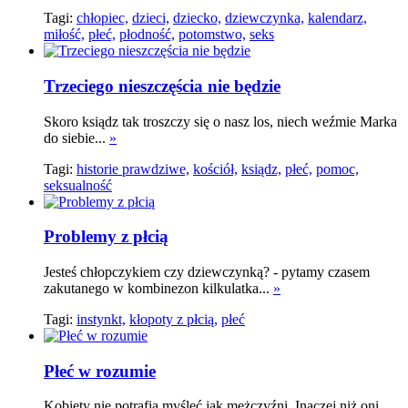
Tagi:
chłopiec,
dzieci,
dziecko,
dziewczynka,
kalendarz,
miłość,
płeć,
płodność,
potomstwo,
seks
Trzeciego nieszczęścia nie będzie
Skoro ksiądz tak troszczy się o nasz los, niech weźmie Marka
do siebie...
»
Tagi:
historie prawdziwe,
kościół,
ksiądz,
płeć,
pomoc,
seksualność
Problemy z płcią
Jesteś chłopczykiem czy dziewczynką? - pytamy czasem
zakutanego w kombinezon kilkulatka...
»
Tagi:
instynkt,
kłopoty z płcią,
płeć
Płeć w rozumie
Kobiety nie potrafią myśleć jak mężczyźni. Inaczej niż oni