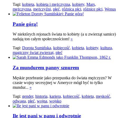
Tagi:
kobieta,
kobieta i mężczyzna,
kobiety,
Mars,
mężczyzna,
mężczyźni,
płeć,
różnica płci,
różnice płci,
Wenus
Panie górą!
W niektórych rejonach świata to kobiety (a u zwierząt samice)
nadają ton całym społecznościom!
»
Tagi:
Dorota Sumińska,
kobiecość,
kobieta,
kobiety,
kultura,
magiczny świat zwierząt,
płeć
Za mundurem panny sznurem
Męskie przebranie jako przepustka do świata mężczyzn? W
czasie wojny secesyjnej w Ameryce mógł być to tylko
mundur...
»
Tagi:
gender,
historia,
kariera,
kobiecość,
kobieta,
męskość,
odwaga,
płeć,
wojna,
wojsko
Ile jest pani w panu i odwrotnie