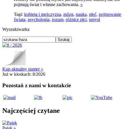
pojmują świat i własne zachowania.
»
Tagi:
kobieta i mężczyzna,
mózg,
nauka,
płeć,
pojmowanie
świata,
psychologia,
rozum,
różnice płci,
umysł
Wyszukiwarka
Kup aktualny numer »
Już w kioskach:
8/2026
Pozostań z nami w kontakcie
Najczęściej czytane
Pająk
»