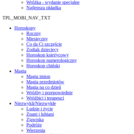
Wróżka - wydanie specjalne
Najlepsza okładka
TPL_MOBI_NAV_TXT
Horoskopy
Roczny
Miesięczny
Co da Ci szczęście
Zodiak dziecięcy
Horoskop księżycowy
Horoskop numerologiczny
Horoskop chiński
Magia
Magia imion
Magia przedmiotów
Magia na co dzień
Wróżby i przepowiednie
Wróżbici i terapeuci
Niezwykli/Niezwykłe
Ludzie i życie
Znani i lubiani
Zjawiska
Podróże
Wierzenia