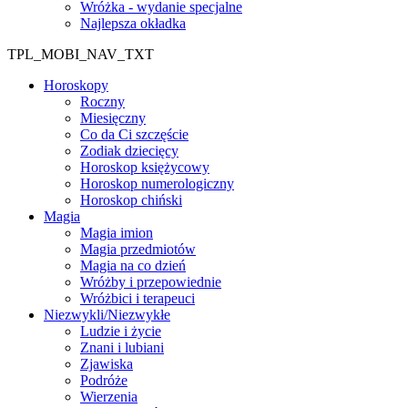
Wróżka - wydanie specjalne
Najlepsza okładka
TPL_MOBI_NAV_TXT
Horoskopy
Roczny
Miesięczny
Co da Ci szczęście
Zodiak dziecięcy
Horoskop księżycowy
Horoskop numerologiczny
Horoskop chiński
Magia
Magia imion
Magia przedmiotów
Magia na co dzień
Wróżby i przepowiednie
Wróżbici i terapeuci
Niezwykli/Niezwykłe
Ludzie i życie
Znani i lubiani
Zjawiska
Podróże
Wierzenia