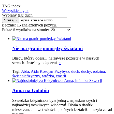
TAG index:
Wszystkie tagi »
Wybrany tag:
duch
Łącznie:
15
znalezionych pozycji.
Pokaż # wyników na stronie:
Nie ma granic pomiędzy światami
Bliscy, którzy odeszli, na zawsze pozostają w naszych
sercach. Jesteśmy połączeni.
»
Tagi:
Aida,
Aida Kosojan-Przybysz,
duch,
duchy,
rodzina,
świat niefizyczny,
wróżba,
zmarli
Anna na Golubiu
Szwedzka księżniczka była jedną z najłaskawszych i
najbardziej troskliwych władczyń. Dbała o dwórki,
mieszczan, a nawet włościan, których kształciła i uczyła zasad