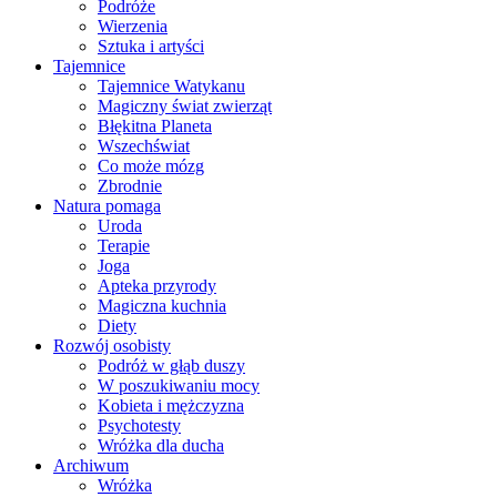
Podróże
Wierzenia
Sztuka i artyści
Tajemnice
Tajemnice Watykanu
Magiczny świat zwierząt
Błękitna Planeta
Wszechświat
Co może mózg
Zbrodnie
Natura pomaga
Uroda
Terapie
Joga
Apteka przyrody
Magiczna kuchnia
Diety
Rozwój osobisty
Podróż w głąb duszy
W poszukiwaniu mocy
Kobieta i mężczyzna
Psychotesty
Wróżka dla ducha
Archiwum
Wróżka