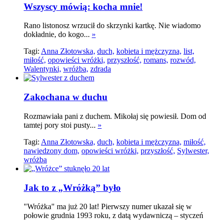
Wszyscy mówią: kocha mnie!
Rano listonosz wrzucił do skrzynki kartkę. Nie wiadomo
dokładnie, do kogo...
»
Tagi:
Anna Złotowska,
duch,
kobieta i mężczyzna,
list,
miłość,
opowieści wróżki,
przyszłość,
romans,
rozwód,
Walentynki,
wróżba,
zdrada
Zakochana w duchu
Rozmawiała pani z duchem. Mikołaj się powiesił. Dom od
tamtej pory stoi pusty...
»
Tagi:
Anna Złotowska,
duch,
kobieta i mężczyzna,
miłość,
nawiedzony dom,
opowieści wróżki,
przyszłość,
Sylwester,
wróżba
Jak to z „Wróżką” było
"Wróżka" ma już 20 lat! Pierwszy numer ukazał się w
połowie grudnia 1993 roku, z datą wydawniczą – styczeń