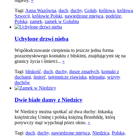
higieny.
»
Tagi:
Anna Wazówna,
duch,
duchy,
Golub,
królowa,
królowa
Szwecji,
królowie Polski,
nawiedzone miejsca,
podróże,
Polska,
zamek,
zamek w Golubiu
Uchylone drzwi nieba
Współodczuwanie cierpienia to jeszcze jedna forma
pozazmysłowego kontaktu z bliskimi, znajdującymi się na
granicy życia i śmierci...
»
Tagi:
bliskość,
duch,
duchy,
dusze zmarłych,
kontakt z
duchami,
śmierć,
tajemnicze zjawiska,
telepatia,
wizyty
duchów
Dwie białe damy z Niedzicy
W Niedzicy można spotkać aż dwa duchy: Inkaską
księżniczkę Uminę i polską księżną Brunhildę, którą
porywczy mąż wypchnął przez okno.
»
Tagi:
duch,
duchy,
nawiedzone miejsca,
Niedzica,
Polska,