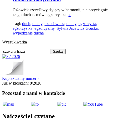
Człowiek szczęśliwy, żyjący w harmonii, nie przyciągnie
złego ducha - mówi egzorcystka.
»
Tagi:
duch,
duchy,
dzieci widzą duchy,
egzorcysta,
egzorcystka,
egzorcyzmy,
Sylwia Jacewicz-Górska,
wypędzanie ducha
Wyszukiwarka
Kup aktualny numer »
Już w kioskach:
8/2026
Pozostań z nami w kontakcie
Najczęściej czytane