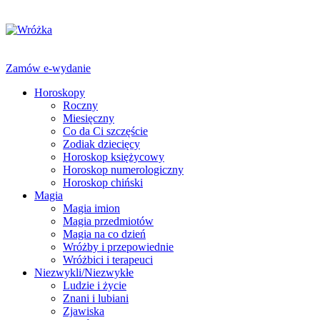
Zamów e-wydanie
Horoskopy
Roczny
Miesięczny
Co da Ci szczęście
Zodiak dziecięcy
Horoskop księżycowy
Horoskop numerologiczny
Horoskop chiński
Magia
Magia imion
Magia przedmiotów
Magia na co dzień
Wróżby i przepowiednie
Wróżbici i terapeuci
Niezwykli/Niezwykłe
Ludzie i życie
Znani i lubiani
Zjawiska