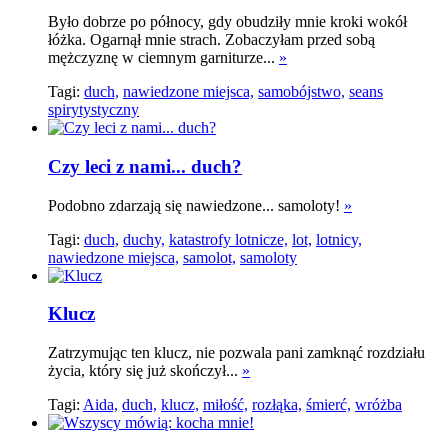
Było dobrze po północy, gdy obudziły mnie kroki wokół
łóżka. Ogarnął mnie strach. Zobaczyłam przed sobą
mężczyznę w ciemnym garniturze...
»
Tagi:
duch,
nawiedzone miejsca,
samobójstwo,
seans
spirytystyczny
Czy leci z nami... duch?
Podobno zdarzają się nawiedzone... samoloty!
»
Tagi:
duch,
duchy,
katastrofy lotnicze,
lot,
lotnicy,
nawiedzone miejsca,
samolot,
samoloty
Klucz
Zatrzymując ten klucz, nie pozwala pani zamknąć rozdziału
życia, który się już skończył...
»
Tagi:
Aida,
duch,
klucz,
miłość,
rozłąka,
śmierć,
wróżba