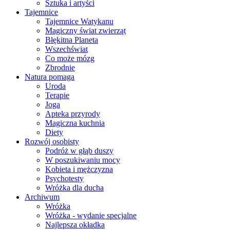
Sztuka i artyści
Tajemnice
Tajemnice Watykanu
Magiczny świat zwierząt
Błękitna Planeta
Wszechświat
Co może mózg
Zbrodnie
Natura pomaga
Uroda
Terapie
Joga
Apteka przyrody
Magiczna kuchnia
Diety
Rozwój osobisty
Podróż w głąb duszy
W poszukiwaniu mocy
Kobieta i mężczyzna
Psychotesty
Wróżka dla ducha
Archiwum
Wróżka
Wróżka - wydanie specjalne
Najlepsza okładka