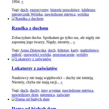
1994.
»
Tagi:
duch,
egzorcyzmy,
historie prawdziwe,
jubileusz,
miesięcznik Wróżka,
nawiedzone miejsca,
wróżka
Randka z duchem
Zobaczyłam ducha. Spotkałam go tylko raz, ale nigdy nie
zapomnę jego twarzy. Nigdy, niestety...
»
Tagi:
Anna Złotowska,
duch,
felieton,
karty,
małżeństwo,
miłość,
opowieści wróżki,
przeznaczenie,
wróżby
Lokatorzy z zaświatów
Naukowcy nie mają wątpliwości – duchy nie istnieją.
Niestety, chyba nie mają racji...
»
Tagi:
duch,
duchy,
inny wymiar,
nawiedzone miejsca,
nawiedzony dom,
tajemnica,
zaświaty
Dama od białych dam