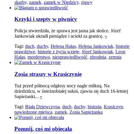
skarby,
zamek,
zamek w Niedzicy,
zjawy
Krzyki i szepty w piwnicy
Policja stwierdziła, że sprawa jest jasna jak słońce. Józef
Jankowiak ukradł pieniądze i uciekł za granicę.
»
Tagi:
duch,
duchy,
Helena Hałas,
Helena Jankowiak,
historie
prawdziwe,
historie z życia wzięte,
Józef Jankowiak,
Leon
Hałas,
morderstwo,
niesprawiedliwość,
zbrodnia,
zemsta
Zosia straszy w Krasiczynie
Tuż przed północą odgłosy nocy nagle milkną. Na
dziedzińcu, w śnieżnobiałej sukni, zjawia się duch 16-letniej
Sapieżanki...
»
Tagi:
Biała Dziewczyna,
duch,
duchy,
historia,
Krasiczyn,
nawiedzone miejsca,
zamek,
Zosia Sapieżanka
Pomnij, coś mi obiecała