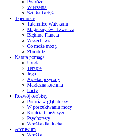
Podróże
Wierzenia
Sztuka i artyści
Tajemnice
Tajemnice Watykanu
Magiczny świat zwierząt
Błękitna Planeta
Wszechświat
Co może mózg
Zbrodnie
Natura pomaga
Uroda
Terapie
Joga
Apteka przyrody
Magiczna kuchnia
Diety
Rozwój osobisty
Podróż w głąb duszy
W poszukiwaniu mocy
Kobieta i mężczyzna
Psychotesty
Wróżka dla ducha
Archiwum
Wróżka