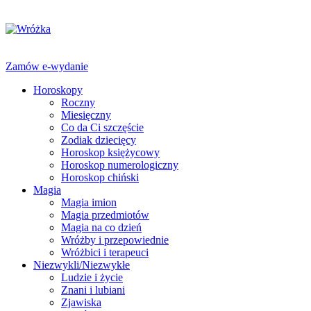
Zamów e-wydanie
Horoskopy
Roczny
Miesięczny
Co da Ci szczęście
Zodiak dziecięcy
Horoskop księżycowy
Horoskop numerologiczny
Horoskop chiński
Magia
Magia imion
Magia przedmiotów
Magia na co dzień
Wróżby i przepowiednie
Wróżbici i terapeuci
Niezwykli/Niezwykłe
Ludzie i życie
Znani i lubiani
Zjawiska