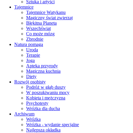
Sztuka i artyści
Tajemnice
Tajemnice Watykanu
Magiczny świat zwierząt
Błękitna Planeta
Wszechświat
Co może mózg
Zbrodnie
Natura pomaga
Uroda
Terapie
Joga
Apteka przyrody
Magiczna kuchnia
Diety
Rozwój osobisty
Podróż w głąb duszy
W poszukiwaniu mocy
Kobieta i mężczyzna
Psychotesty
Wróżka dla ducha
Archiwum
Wróżka
Wróżka - wydanie specjalne
Najlepsza okładka