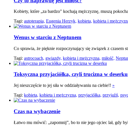
Czy to naprawdę jest miłość?
Kobiety, które „za bardzo" kochają mężczyznę, muszą pokocha
Tagi:
autoterapia,
Eugenia Herzyk,
kobieta,
kobieta i mężczyzn
Wenus w starciu z Neptunem
Co sprawia, że pięknie rozpoczynający się związek z czasem
Tagi:
astrocoach,
gwiazdy,
kobieta i mężczyzna,
miłość,
Neptu
Toksyczna przyjaciółka, czyli trucizna w deserku
Jej nieszczęście to jej siła w oddziaływaniu na ciebie!!
»
Tagi:
kobieta,
kobieta i mężczyzna,
przyjaciółka,
przyjaźń,
psyc
Czas na wybaczenie
Łatwo mu mówić: „zapomnij”, bo to nie jego ojciec lał, gdy b