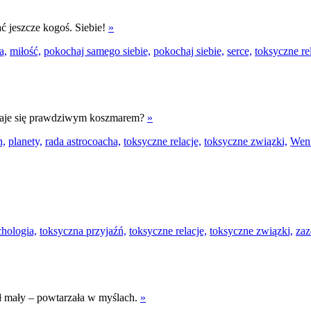
ć jeszcze kogoś. Siebie!
»
a,
miłość,
pokochaj samego siebie,
pokochaj siebie,
serce,
toksyczne rel
 staje się prawdziwym koszmarem?
»
n,
planety,
rada astrocoacha,
toksyczne relacje,
toksyczne związki,
Wen
hologia,
toksyczna przyjaźń,
toksyczne relacje,
toksyczne związki,
zaz
ył mały – powtarzała w myślach.
»