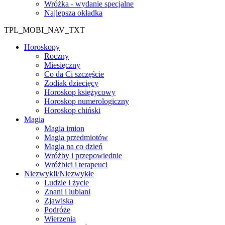
Wróżka - wydanie specjalne
Najlepsza okładka
TPL_MOBI_NAV_TXT
Horoskopy
Roczny
Miesięczny
Co da Ci szczęście
Zodiak dziecięcy
Horoskop księżycowy
Horoskop numerologiczny
Horoskop chiński
Magia
Magia imion
Magia przedmiotów
Magia na co dzień
Wróżby i przepowiednie
Wróżbici i terapeuci
Niezwykli/Niezwykłe
Ludzie i życie
Znani i lubiani
Zjawiska
Podróże
Wierzenia