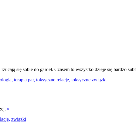
i rzucają się sobie do gardeł. Czasem to wszystko dzieje się bardzo subt
ologia,
terapia par,
toksyczne relacje,
toksyczne związki
zej.
»
lacje,
związki