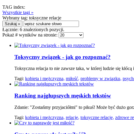
TAG index:
Wszystkie tagi »
Wybrany tag:
toksyczne relacje
Łącznie:
6
znalezionych pozycji.
Pokaż # wyników na stronie:
Toksyczny związek - jak go rozpoznać?
Toksyczna relacja to nie zawsze taka, w której ludzie się kłócą 
Tagi:
kobieta i mężczyzna,
miłość,
problemy w związku,
psych
Ranking najgłupszych męskich tekstów
Zdanie: "Zostańmy przyjaciółmi" to pikuś! Może być dużo gor
Tagi:
kobieta i mężczyzna,
relacje,
toksyczne relacje,
zdrowe re