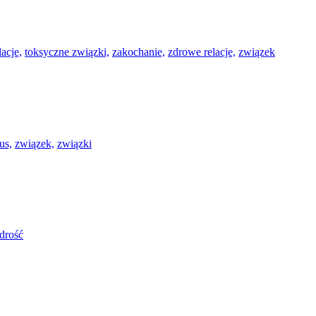
acje,
toksyczne związki,
zakochanie,
zdrowe relacje,
związek
us,
związek,
związki
drość