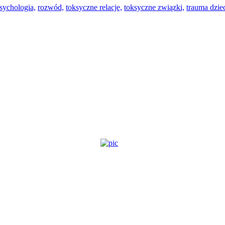
sychologia,
rozwód,
toksyczne relacje,
toksyczne związki,
trauma dzie