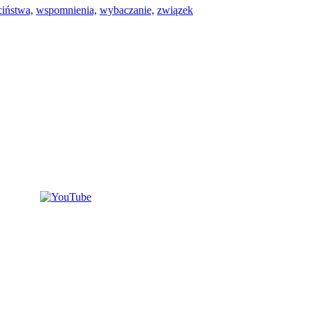
ciństwa,
wspomnienia,
wybaczanie,
związek