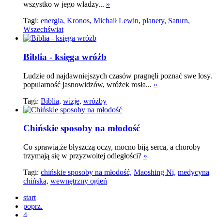
wszystko w jego władzy...
»
Tagi:
energia,
Kronos,
Michaił Lewin,
planety,
Saturn,
Wszechświat
Biblia - księga wróżb
Ludzie od najdawniejszych czasów pragnęli poznać swe losy.
popularność jasnowidzów, wróżek rosła...
»
Tagi:
Biblia,
wizje,
wróżby
Chińskie sposoby na młodość
Co sprawia,że błyszczą oczy, mocno biją serca, a choroby
trzymają się w przyzwoitej odległości?
»
Tagi:
chińskie sposoby na młodość,
Maoshing Ni,
medycyna
chińska,
wewnętrzny ogień
start
poprz.
4