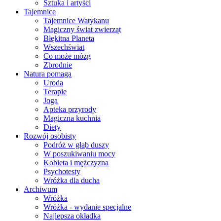
Sztuka i artyści
Tajemnice
Tajemnice Watykanu
Magiczny świat zwierząt
Błękitna Planeta
Wszechświat
Co może mózg
Zbrodnie
Natura pomaga
Uroda
Terapie
Joga
Apteka przyrody
Magiczna kuchnia
Diety
Rozwój osobisty
Podróż w głąb duszy
W poszukiwaniu mocy
Kobieta i mężczyzna
Psychotesty
Wróżka dla ducha
Archiwum
Wróżka
Wróżka - wydanie specjalne
Najlepsza okładka