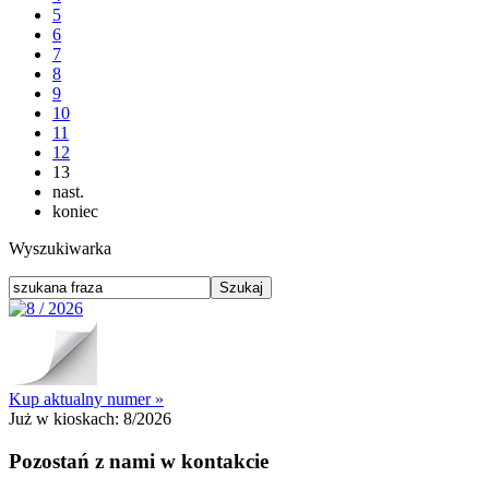
5
6
7
8
9
10
11
12
13
nast.
koniec
Wyszukiwarka
Kup aktualny numer »
Już w kioskach:
8/2026
Pozostań z nami w kontakcie