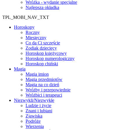
Wróżka - wydanie specjalne
Najlepsza okładka
TPL_MOBI_NAV_TXT
Horoskopy
Roczny
Miesięczny
Co da Ci szczęście
Zodiak dziecięcy
Horoskop księżycowy
Horoskop numerologiczny
Horoskop chiński
Magia
Magia imion
Magia przedmiotów
Magia na co dzień
Wróżby i przepowiednie
Wróżbici i terapeuci
Niezwykli/Niezwykłe
Ludzie i życie
Znani i lubiani
Zjawiska
Podróże
Wierzenia