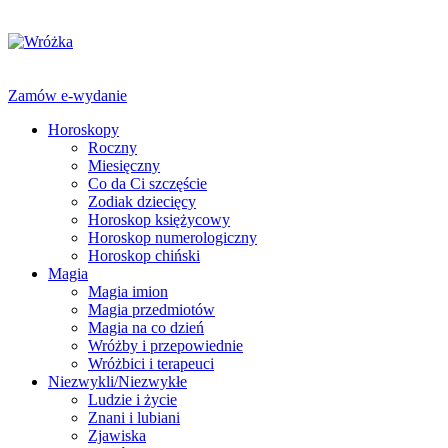
Zamów e-wydanie
Horoskopy
Roczny
Miesięczny
Co da Ci szczęście
Zodiak dziecięcy
Horoskop księżycowy
Horoskop numerologiczny
Horoskop chiński
Magia
Magia imion
Magia przedmiotów
Magia na co dzień
Wróżby i przepowiednie
Wróżbici i terapeuci
Niezwykli/Niezwykłe
Ludzie i życie
Znani i lubiani
Zjawiska