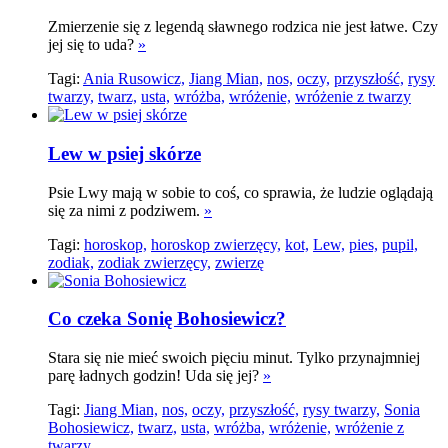
Zmierzenie się z legendą sławnego rodzica nie jest łatwe. Czy
jej się to uda?
»
Tagi:
Ania Rusowicz,
Jiang Mian,
nos,
oczy,
przyszłość,
rysy
twarzy,
twarz,
usta,
wróżba,
wróżenie,
wróżenie z twarzy
Lew w psiej skórze
Psie Lwy mają w sobie to coś, co sprawia, że ludzie oglądają
się za nimi z podziwem.
»
Tagi:
horoskop,
horoskop zwierzęcy,
kot,
Lew,
pies,
pupil,
zodiak,
zodiak zwierzęcy,
zwierzę
Co czeka Sonię Bohosiewicz?
Stara się nie mieć swoich pięciu minut. Tylko przynajmniej
parę ładnych godzin! Uda się jej?
»
Tagi:
Jiang Mian,
nos,
oczy,
przyszłość,
rysy twarzy,
Sonia
Bohosiewicz,
twarz,
usta,
wróżba,
wróżenie,
wróżenie z
twarzy