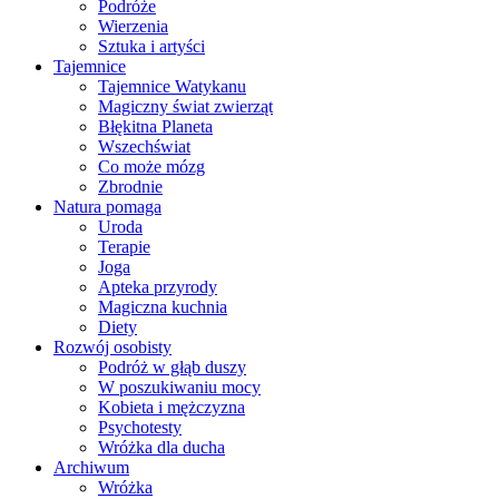
Podróże
Wierzenia
Sztuka i artyści
Tajemnice
Tajemnice Watykanu
Magiczny świat zwierząt
Błękitna Planeta
Wszechświat
Co może mózg
Zbrodnie
Natura pomaga
Uroda
Terapie
Joga
Apteka przyrody
Magiczna kuchnia
Diety
Rozwój osobisty
Podróż w głąb duszy
W poszukiwaniu mocy
Kobieta i mężczyzna
Psychotesty
Wróżka dla ducha
Archiwum
Wróżka