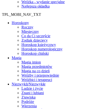
Wróżka - wydanie specjalne
Najlepsza okładka
TPL_MOBI_NAV_TXT
Horoskopy
Roczny
Miesięczny
Co da Ci szczęście
Zodiak dziecięcy
Horoskop księżycowy
Horoskop numerologiczny
Horoskop chiński
Magia
Magia imion
Magia przedmiotów
Magia na co dzień
Wróżby i przepowiednie
Wróżbici i terapeuci
Niezwykli/Niezwykłe
Ludzie i życie
Znani i lubiani
Zjawiska
Podróże
Wierzenia