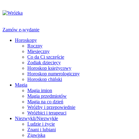
Zamów e-wydanie
Horoskopy
Roczny
Miesięczny
Co da Ci szczęście
Zodiak dziecięcy
Horoskop księżycowy
Horoskop numerologiczny
Horoskop chiński
Magia
Magia imion
Magia przedmiotów
Magia na co dzień
Wróżby i przepowiednie
Wróżbici i terapeuci
Niezwykli/Niezwykłe
Ludzie i życie
Znani i lubiani
Zjawiska