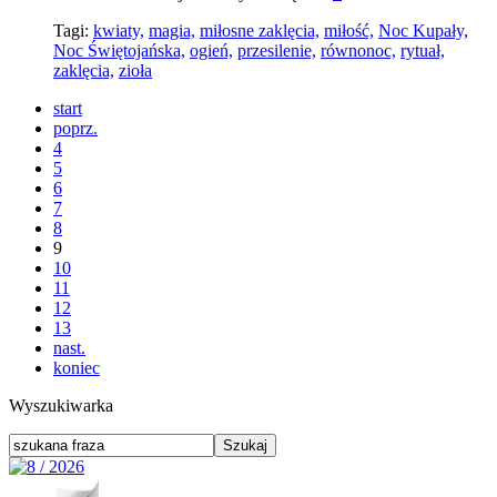
Tagi:
kwiaty,
magia,
miłosne zaklęcia,
miłość,
Noc Kupały,
Noc Świętojańska,
ogień,
przesilenie,
równonoc,
rytuał,
zaklęcia,
zioła
start
poprz.
4
5
6
7
8
9
10
11
12
13
nast.
koniec
Wyszukiwarka