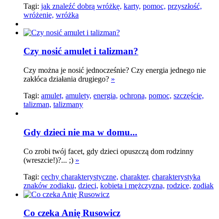
Tagi:
jak znaleźć dobrą wróżkę,
karty,
pomoc,
przyszłość,
wróżenie,
wróżka
Czy nosić amulet i talizman?
Czy można je nosić jednocześnie? Czy energia jednego nie
zakłóca działania drugiego?
»
Tagi:
amulet,
amulety,
energia,
ochrona,
pomoc,
szczęście,
talizman,
talizmany
Gdy dzieci nie ma w domu...
Co zrobi twój facet, gdy dzieci opuszczą dom rodzinny
(wreszcie!)?... ;)
»
Tagi:
cechy charakterystyczne,
charakter,
charakterystyka
znaków zodiaku,
dzieci,
kobieta i mężczyzna,
rodzice,
zodiak
Co czeka Anię Rusowicz