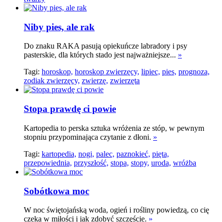
Niby pies, ale rak
Do znaku RAKA pasują opiekuńcze labradory i psy
pasterskie, dla których stado jest najważniejsze...
»
Tagi:
horoskop,
horoskop zwierzęcy,
lipiec,
pies,
prognoza,
zodiak zwierzęcy,
zwierzę,
zwierzęta
Stopa prawdę ci powie
Kartopedia to perska sztuka wróżenia ze stóp, w pewnym
stopniu przypominająca czytanie z dłoni.
»
Tagi:
kartopedia,
nogi,
palec,
paznokieć,
pięta,
przepowiednia,
przyszłość,
stopa,
stopy,
uroda,
wróżba
Sobótkowa moc
W noc świętojańską woda, ogień i rośliny powiedzą, co cię
czeka w miłości i jak zdobyć szczęście.
»