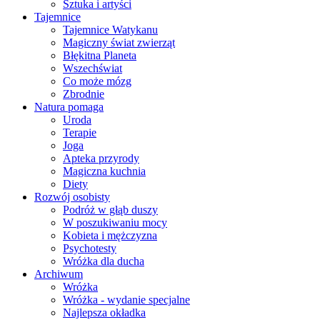
Sztuka i artyści
Tajemnice
Tajemnice Watykanu
Magiczny świat zwierząt
Błękitna Planeta
Wszechświat
Co może mózg
Zbrodnie
Natura pomaga
Uroda
Terapie
Joga
Apteka przyrody
Magiczna kuchnia
Diety
Rozwój osobisty
Podróż w głąb duszy
W poszukiwaniu mocy
Kobieta i mężczyzna
Psychotesty
Wróżka dla ducha
Archiwum
Wróżka
Wróżka - wydanie specjalne
Najlepsza okładka