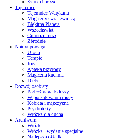
Sztuka i artyści
Tajemnice
Tajemnice Watykanu
Magiczny świat zwierząt
Błękitna Planeta
Wszechświat
Co może mózg
Zbrodnie
Natura pomaga
Uroda
Terapie
Joga
Apteka przyrody
Magiczna kuchnia
Diety
Rozwój osobisty
Podróż w głąb duszy
W poszukiwaniu mocy
Kobieta i mężczyzna
Psychotesty
Wróżka dla ducha
Archiwum
Wróżka
Wróżka - wydanie specjalne
Najlepsza okładka