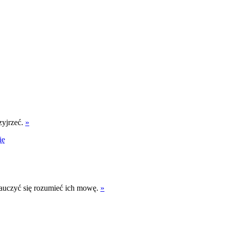
zyjrzeć.
»
ię
nauczyć się rozumieć ich mowę.
»