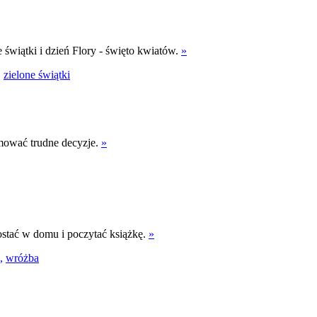
 świątki i dzień Flory - święto kwiatów.
»
,
zielone świątki
mować trudne decyzje.
»
zostać w domu i poczytać książkę.
»
,
wróżba