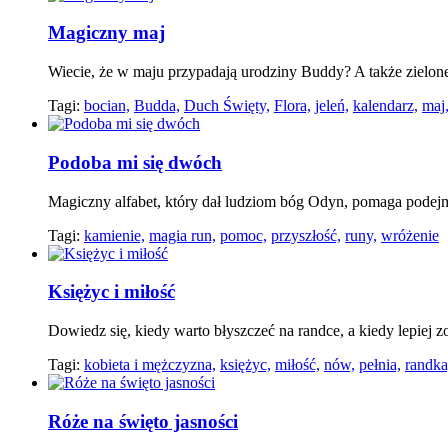
Magiczny maj
Wiecie, że w maju przypadają urodziny Buddy? A także zielone
Tagi:
bocian,
Budda,
Duch Święty,
Flora,
jeleń,
kalendarz,
maj
Podoba mi się dwóch
Magiczny alfabet, który dał ludziom bóg Odyn, pomaga podej
Tagi:
kamienie,
magia run,
pomoc,
przyszłość,
runy,
wróżenie
Księżyc i miłość
Dowiedz się, kiedy warto błyszczeć na randce, a kiedy lepiej 
Tagi:
kobieta i mężczyzna,
księżyc,
miłość,
nów,
pełnia,
randka
Róże na święto jasności