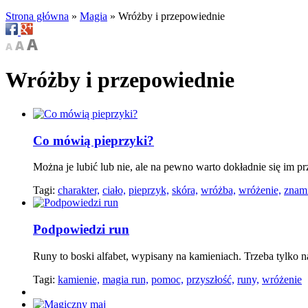
Strona główna
»
Magia
»
Wróżby i przepowiednie
Wróżby i przepowiednie
Co mówią pieprzyki?
Można je lubić lub nie, ale na pewno warto dokładnie się im pr
Tagi:
charakter,
ciało,
pieprzyk,
skóra,
wróżba,
wróżenie,
znam
Podpowiedzi run
Runy to boski alfabet, wypisany na kamieniach. Trzeba tylko 
Tagi:
kamienie,
magia run,
pomoc,
przyszłość,
runy,
wróżenie