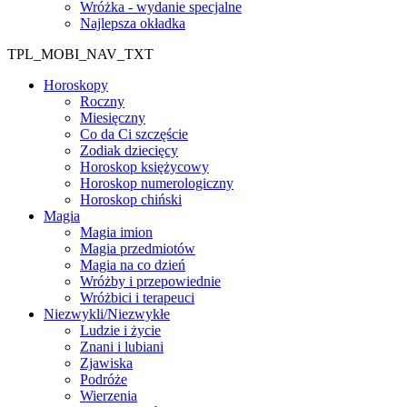
Wróżka - wydanie specjalne
Najlepsza okładka
TPL_MOBI_NAV_TXT
Horoskopy
Roczny
Miesięczny
Co da Ci szczęście
Zodiak dziecięcy
Horoskop księżycowy
Horoskop numerologiczny
Horoskop chiński
Magia
Magia imion
Magia przedmiotów
Magia na co dzień
Wróżby i przepowiednie
Wróżbici i terapeuci
Niezwykli/Niezwykłe
Ludzie i życie
Znani i lubiani
Zjawiska
Podróże
Wierzenia