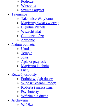
Podróże
Wierzenia
Sztuka i artyści
Tajemnice
Tajemnice Watykanu
Magiczny świat zwierząt
Błękitna Planeta
Wszechświat
Co może mózg
Zbrodnie
Natura pomaga
Uroda
Terapie
Joga
Apteka przyrody
Magiczna kuchnia
Diety
Rozwój osobisty
Podróż w głąb duszy
W poszukiwaniu mocy
Kobieta i mężczyzna
Psychotesty
Wróżka dla ducha
Archiwum
Wróżka