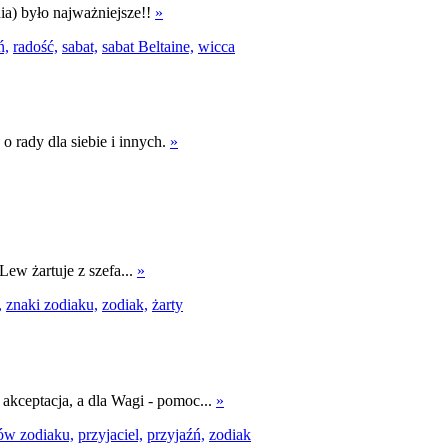
nia) było najważniejsze!!
»
ń,
radość,
sabat,
sabat Beltaine,
wicca
o rady dla siebie i innych.
»
Lew żartuje z szefa...
»
,
znaki zodiaku,
zodiak,
żarty
akceptacja, a dla Wagi - pomoc...
»
ów zodiaku,
przyjaciel,
przyjaźń,
zodiak