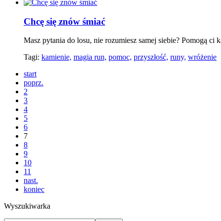
Chcę się znów śmiać
Masz pytania do losu, nie rozumiesz samej siebie? Pomogą ci ka
Tagi:
kamienie,
magia run,
pomoc,
przyszłość,
runy,
wróżenie
start
poprz.
2
3
4
5
6
7
8
9
10
11
nast.
koniec
Wyszukiwarka