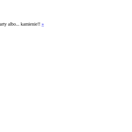
rty albo... kamienie!!
»