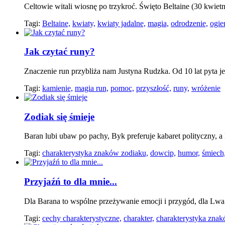
Celtowie witali wiosnę po trzykroć. Święto Beltaine (30 kwiet
Tagi:
Beltaine,
kwiaty,
kwiaty jadalne,
magia,
odrodzenie,
ogie
Jak czytać runy?
Znaczenie run przybliża nam Justyna Rudzka. Od 10 lat pyta je 
Tagi:
kamienie,
magia run,
pomoc,
przyszłość,
runy,
wróżenie
Zodiak się śmieje
Baran lubi ubaw po pachy, Byk preferuje kabaret polityczny, a 
Tagi:
charakterystyka znaków zodiaku,
dowcip,
humor,
śmiech
Przyjaźń to dla mnie...
Dla Barana to wspólne przeżywanie emocji i przygód, dla Lwa 
Tagi:
cechy charakterystyczne,
charakter,
charakterystyka znak