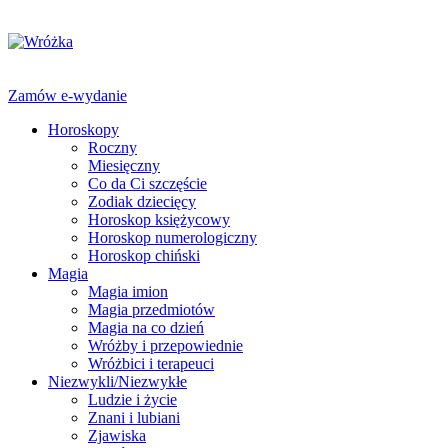
Zamów e-wydanie
Horoskopy
Roczny
Miesięczny
Co da Ci szczęście
Zodiak dziecięcy
Horoskop księżycowy
Horoskop numerologiczny
Horoskop chiński
Magia
Magia imion
Magia przedmiotów
Magia na co dzień
Wróżby i przepowiednie
Wróżbici i terapeuci
Niezwykli/Niezwykłe
Ludzie i życie
Znani i lubiani
Zjawiska