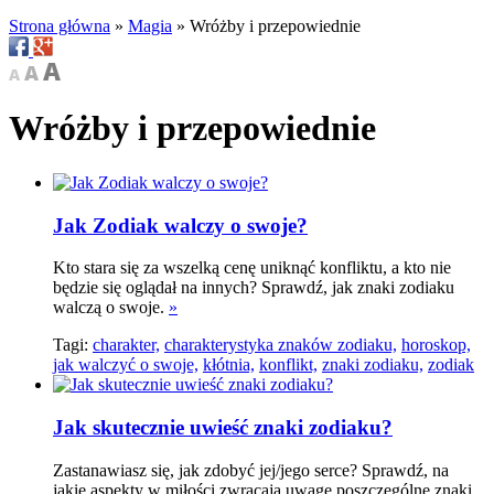
Strona główna
»
Magia
»
Wróżby i przepowiednie
Wróżby i przepowiednie
Jak Zodiak walczy o swoje?
Kto stara się za wszelką cenę uniknąć konfliktu, a kto nie
będzie się oglądał na innych? Sprawdź, jak znaki zodiaku
walczą o swoje.
»
Tagi:
charakter,
charakterystyka znaków zodiaku,
horoskop,
jak walczyć o swoje,
kłótnia,
konflikt,
znaki zodiaku,
zodiak
Jak skutecznie uwieść znaki zodiaku?
Zastanawiasz się, jak zdobyć jej/jego serce? Sprawdź, na
jakie aspekty w miłości zwracają uwagę poszczególne znaki