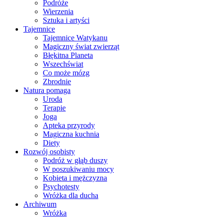
Podróże
Wierzenia
Sztuka i artyści
Tajemnice
Tajemnice Watykanu
Magiczny świat zwierząt
Błękitna Planeta
Wszechświat
Co może mózg
Zbrodnie
Natura pomaga
Uroda
Terapie
Joga
Apteka przyrody
Magiczna kuchnia
Diety
Rozwój osobisty
Podróż w głąb duszy
W poszukiwaniu mocy
Kobieta i mężczyzna
Psychotesty
Wróżka dla ducha
Archiwum
Wróżka