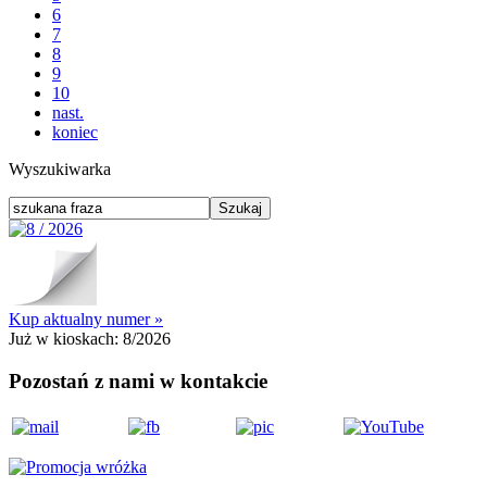
6
7
8
9
10
nast.
koniec
Wyszukiwarka
Kup aktualny numer »
Już w kioskach:
8/2026
Pozostań z nami w kontakcie