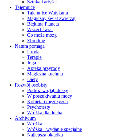
Sztuka i artyści
Tajemnice
Tajemnice Watykanu
Magiczny świat zwierząt
Błękitna Planeta
Wszechświat
Co może mózg
Zbrodnie
Natura pomaga
Uroda
Terapie
Joga
Apteka przyrody
Magiczna kuchnia
Diety
Rozwój osobisty
Podróż w głąb duszy
W poszukiwaniu mocy
Kobieta i mężczyzna
Psychotesty
Wróżka dla ducha
Archiwum
Wróżka
Wróżka - wydanie specjalne
Najlepsza okładka