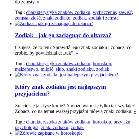
do zemsty.
»
Tagi:
charakterystyka znaków zodiaku,
wybaczenie,
zawiść,
zemsta,
złość,
znaki zodiaku,
zodiak,
zodiak i zemsta
Zodiak - jak go zaciągnąć do ołtarza?
Czujesz, że to ten? Sprawdź jego znak zodiaku i zobacz, co
zrobić, by powiedział ci „tak”.
»
Tagi:
charakterystyka znaków zodiaku,
horoskop,
małżeństwo,
miłość,
ślub,
znaki zodiaku,
zodiak
Który znak zodiaku jest najlepszym
przyjacielem?
Znacie się jak łyse konie? A może wam się tylko tak wydaje?
Zobacz, co na temat waszej przyjaźni mówią znaki zodiaku.
»
Tagi:
charakterystyka znaków zodiaku,
horoskop,
przyjaźń,
psychologia,
znaki zodiaku,
zodiak