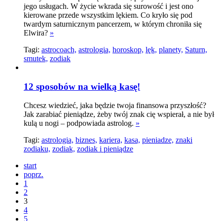
jego usługach. W życie wkrada się surowość i jest ono
kierowane przede wszystkim lękiem. Co kryło się pod
twardym saturnicznym pancerzem, w którym chroniła się
Elwira?
»
Tagi:
astrocoach,
astrologia,
horoskop,
lęk,
planety,
Saturn,
smutek,
zodiak
12 sposobów na wielką kasę!
Chcesz wiedzieć, jaka będzie twoja finansowa przyszłość?
Jak zarabiać pieniądze, żeby twój znak cię wspierał, a nie był
kulą u nogi – podpowiada astrolog.
»
Tagi:
astrologia,
biznes,
kariera,
kasa,
pieniadze,
znaki
zodiaku,
zodiak,
zodiak i pieniądze
start
poprz.
1
2
3
4
5