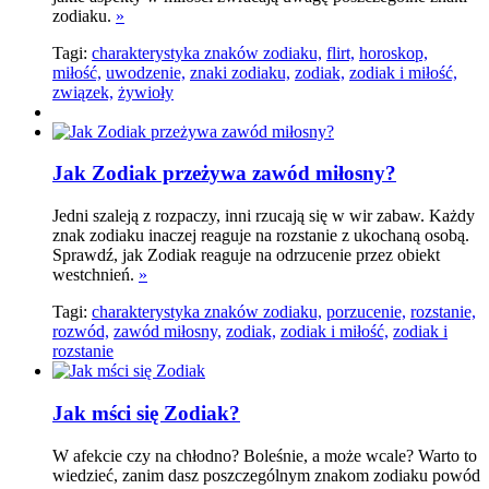
zodiaku.
»
Tagi:
charakterystyka znaków zodiaku,
flirt,
horoskop,
miłość,
uwodzenie,
znaki zodiaku,
zodiak,
zodiak i miłość,
związek,
żywioły
Jak Zodiak przeżywa zawód miłosny?
Jedni szaleją z rozpaczy, inni rzucają się w wir zabaw. Każdy
znak zodiaku inaczej reaguje na rozstanie z ukochaną osobą.
Sprawdź, jak Zodiak reaguje na odrzucenie przez obiekt
westchnień.
»
Tagi:
charakterystyka znaków zodiaku,
porzucenie,
rozstanie,
rozwód,
zawód miłosny,
zodiak,
zodiak i miłość,
zodiak i
rozstanie
Jak mści się Zodiak?
W afekcie czy na chłodno? Boleśnie, a może wcale? Warto to
wiedzieć, zanim dasz poszczególnym znakom zodiaku powód