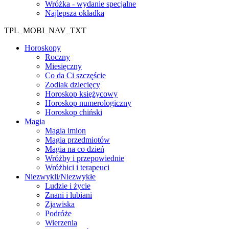
Wróżka - wydanie specjalne
Najlepsza okładka
TPL_MOBI_NAV_TXT
Horoskopy
Roczny
Miesięczny
Co da Ci szczęście
Zodiak dziecięcy
Horoskop księżycowy
Horoskop numerologiczny
Horoskop chiński
Magia
Magia imion
Magia przedmiotów
Magia na co dzień
Wróżby i przepowiednie
Wróżbici i terapeuci
Niezwykli/Niezwykłe
Ludzie i życie
Znani i lubiani
Zjawiska
Podróże
Wierzenia