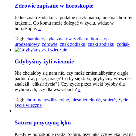
Zdrowie zapisane w horoskopie
Jedne znaki zodiaku są podatne na złamania, inne na choroby
krążenia. Co komu może dolegać w życiu, widać w
horoskopie.
»
Tagi:
charakterystyka znaków zodiaku,
horoskop
urodzeniowy,
zdrowie,
znak zodiaku,
znaki zodiaku,
zodiak
Gdybyśmy żyli wiecznie
Nie chciałoby się nam nic, czy może zmienialibyśmy ciągle
partnerów, pasje, pracę? Co by się stało, gdybyśmy wreszcie
znaleźli „eliksir życia"? Czy życie przez wieki byłoby dla
wybranych, czy dla wszystkich?
»
Tagi:
choroby cywilizacyjne,
nieśmiertelność,
śmierć,
życie,
życie wieczne
Saturn przyczyną lęku
Kiedy w horoskopie rządzi Saturn, psychika człowieka jest na