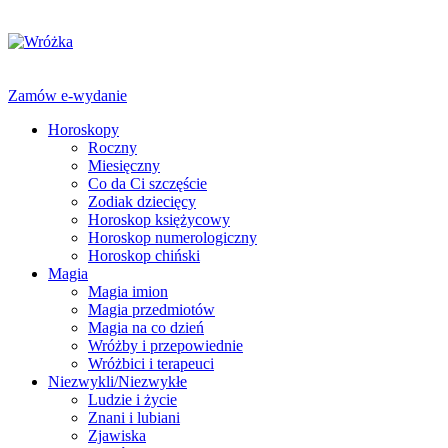
Zamów e-wydanie
Horoskopy
Roczny
Miesięczny
Co da Ci szczęście
Zodiak dziecięcy
Horoskop księżycowy
Horoskop numerologiczny
Horoskop chiński
Magia
Magia imion
Magia przedmiotów
Magia na co dzień
Wróżby i przepowiednie
Wróżbici i terapeuci
Niezwykli/Niezwykłe
Ludzie i życie
Znani i lubiani
Zjawiska