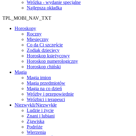
Wróżka - wydanie specjalne
Najlepsza okładka
TPL_MOBI_NAV_TXT
Horoskopy
Roczny
Miesięczny
Co da Ci szczęście
Zodiak dziecięcy
Horoskop księżycowy
Horoskop numerologiczny
Horoskop chiński
Magia
Magia imion
Magia przedmiotów
Magia na co dzień
Wróżby i przepowiednie
Wróżbici i terapeuci
Niezwykli/Niezwykłe
Ludzie i życie
Znani i lubiani
Zjawiska
Podróże
Wierzenia