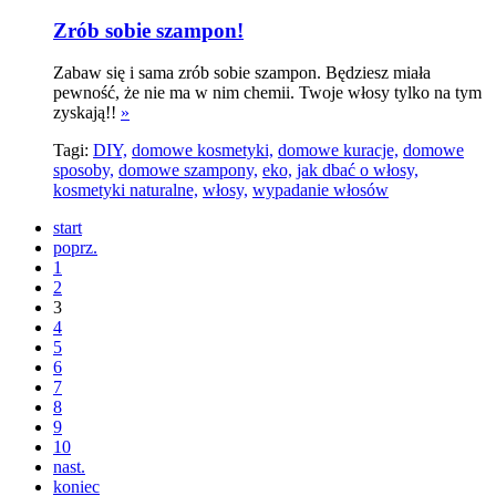
Zrób sobie szampon!
Zabaw się i sama zrób sobie szampon. Będziesz miała
pewność, że nie ma w nim chemii. Twoje włosy tylko na tym
zyskają!!
»
Tagi:
DIY,
domowe kosmetyki,
domowe kuracje,
domowe
sposoby,
domowe szampony,
eko,
jak dbać o włosy,
kosmetyki naturalne,
włosy,
wypadanie włosów
start
poprz.
1
2
3
4
5
6
7
8
9
10
nast.
koniec