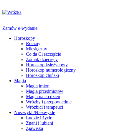
Zamów e-wydanie
Horoskopy
Roczny
Miesięczny
Co da Ci szczęście
Zodiak dziecięcy
Horoskop księżycowy
Horoskop numerologiczny
Horoskop chiński
Magia
Magia imion
Magia przedmiotów
Magia na co dzień
Wróżby i przepowiednie
Wróżbici i terapeuci
Niezwykli/Niezwykłe
Ludzie i życie
Znani i lubiani
Zjawiska