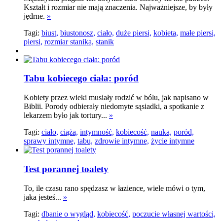
Kształt i rozmiar nie mają znaczenia. Najważniejsze, by były
jędrne.
»
Tagi:
biust,
biustonosz,
ciało,
duże piersi,
kobieta,
małe piersi,
piersi,
rozmiar stanika,
stanik
Tabu kobiecego ciała: poród
Kobiety przez wieki musiały rodzić w bólu, jak napisano w
Biblii. Porody odbierały niedomyte sąsiadki, a spotkanie z
lekarzem było jak tortury...
»
Tagi:
ciało,
ciąża,
intymność,
kobiecość,
nauka,
poród,
sprawy intymne,
tabu,
zdrowie intymne,
życie intymne
Test porannej toalety
To, ile czasu rano spędzasz w łazience, wiele mówi o tym,
jaka jesteś...
»
Tagi:
dbanie o wygląd,
kobiecość,
poczucie własnej wartości,