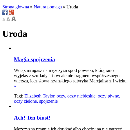
Strona główna
»
Natura pomaga
»
Uroda
Uroda
Magia spojrzenia
Wciąż mrugasz na mężczyzn spod powieki, którą rano
wyjęłaś z szuflady. To wcale nie fragment współczesnego
wiersza, lecz słowa rzymskiego satyryka Marcjalisa z I wieku.
»
Tagi:
Elizabeth Taylor,
oczy,
oczy niebieskie,
oczy piwne,
oczy zielone,
spojrzenie
Ach! Ten biust!
Mężczyzna pragnie ich dotykać albo choćby na nie patrzeć.