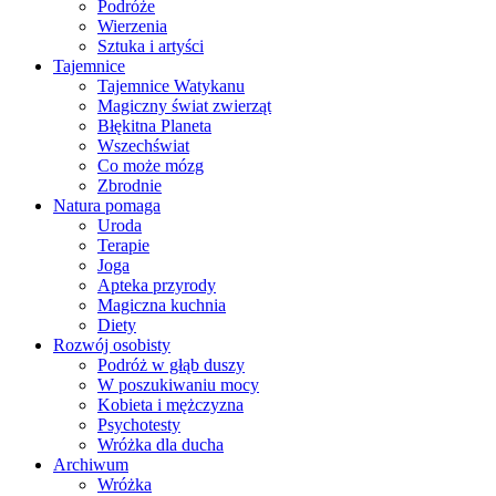
Podróże
Wierzenia
Sztuka i artyści
Tajemnice
Tajemnice Watykanu
Magiczny świat zwierząt
Błękitna Planeta
Wszechświat
Co może mózg
Zbrodnie
Natura pomaga
Uroda
Terapie
Joga
Apteka przyrody
Magiczna kuchnia
Diety
Rozwój osobisty
Podróż w głąb duszy
W poszukiwaniu mocy
Kobieta i mężczyzna
Psychotesty
Wróżka dla ducha
Archiwum
Wróżka