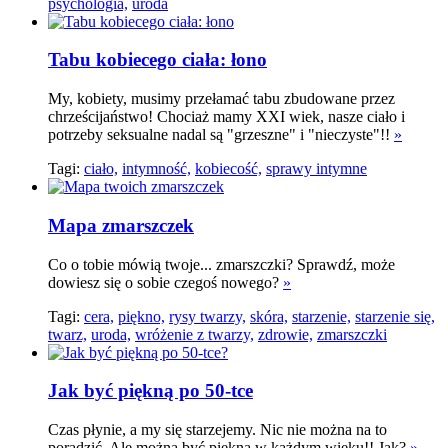
psychologia,
uroda
Tabu kobiecego ciała: łono
My, kobiety, musimy przełamać tabu zbudowane przez
chrześcijaństwo! Chociaż mamy XXI wiek, nasze ciało i
potrzeby seksualne nadal są "grzeszne" i "nieczyste"!!
»
Tagi:
ciało,
intymność,
kobiecość,
sprawy intymne
Mapa zmarszczek
Co o tobie mówią twoje... zmarszczki? Sprawdź, może
dowiesz się o sobie czegoś nowego?
»
Tagi:
cera,
piękno,
rysy twarzy,
skóra,
starzenie,
starzenie się,
twarz,
uroda,
wróżenie z twarzy,
zdrowie,
zmarszczki
Jak być piękną po 50-tce
Czas płynie, a my się starzejemy. Nic nie można na to
poradzić. Ale można być piękną w każdym wieku!! Jak?
»