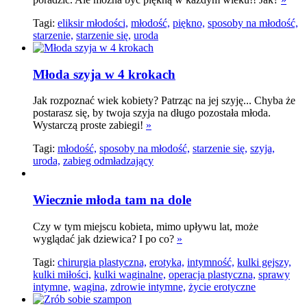
Tagi:
eliksir młodości,
młodość,
piękno,
sposoby na młodość,
starzenie,
starzenie się,
uroda
Młoda szyja w 4 krokach
Jak rozpoznać wiek kobiety? Patrząc na jej szyję... Chyba że
postarasz się, by twoja szyja na długo pozostała młoda.
Wystarczą proste zabiegi!
»
Tagi:
młodość,
sposoby na młodość,
starzenie się,
szyja,
uroda,
zabieg odmładzający
Wiecznie młoda tam na dole
Czy w tym miejscu kobieta, mimo upływu lat, może
wyglądać jak dziewica? I po co?
»
Tagi:
chirurgia plastyczna,
erotyka,
intymność,
kulki gejszy,
kulki miłości,
kulki waginalne,
operacja plastyczna,
sprawy
intymne,
wagina,
zdrowie intymne,
życie erotyczne