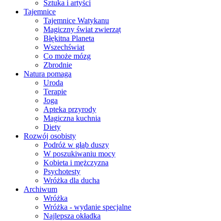
Sztuka i artyści
Tajemnice
Tajemnice Watykanu
Magiczny świat zwierząt
Błękitna Planeta
Wszechświat
Co może mózg
Zbrodnie
Natura pomaga
Uroda
Terapie
Joga
Apteka przyrody
Magiczna kuchnia
Diety
Rozwój osobisty
Podróż w głąb duszy
W poszukiwaniu mocy
Kobieta i mężczyzna
Psychotesty
Wróżka dla ducha
Archiwum
Wróżka
Wróżka - wydanie specjalne
Najlepsza okładka