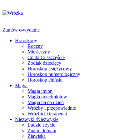
Zamów e-wydanie
Horoskopy
Roczny
Miesięczny
Co da Ci szczęście
Zodiak dziecięcy
Horoskop księżycowy
Horoskop numerologiczny
Horoskop chiński
Magia
Magia imion
Magia przedmiotów
Magia na co dzień
Wróżby i przepowiednie
Wróżbici i terapeuci
Niezwykli/Niezwykłe
Ludzie i życie
Znani i lubiani
Zjawiska