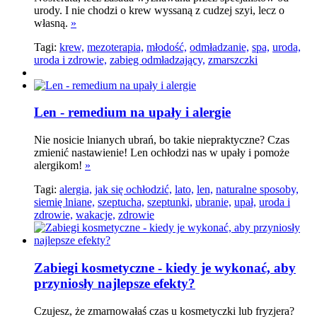
urody. I nie chodzi o krew wyssaną z cudzej szyi, lecz o
własną.
»
Tagi:
krew,
mezoterapia,
młodość,
odmładzanie,
spa,
uroda,
uroda i zdrowie,
zabieg odmładzający,
zmarszczki
Len - remedium na upały i alergie
Nie nosicie lnianych ubrań, bo takie niepraktyczne? Czas
zmienić nastawienie! Len ochłodzi nas w upały i pomoże
alergikom!
»
Tagi:
alergia,
jak się ochłodzić,
lato,
len,
naturalne sposoby,
siemię lniane,
szeptucha,
szeptunki,
ubranie,
upał,
uroda i
zdrowie,
wakacje,
zdrowie
Zabiegi kosmetyczne - kiedy je wykonać, aby
przyniosły najlepsze efekty?
Czujesz, że zmarnowałaś czas u kosmetyczki lub fryzjera?