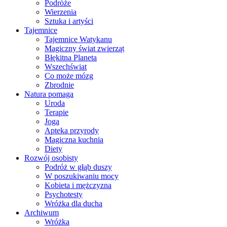
Podróże
Wierzenia
Sztuka i artyści
Tajemnice
Tajemnice Watykanu
Magiczny świat zwierząt
Błękitna Planeta
Wszechświat
Co może mózg
Zbrodnie
Natura pomaga
Uroda
Terapie
Joga
Apteka przyrody
Magiczna kuchnia
Diety
Rozwój osobisty
Podróż w głąb duszy
W poszukiwaniu mocy
Kobieta i mężczyzna
Psychotesty
Wróżka dla ducha
Archiwum
Wróżka