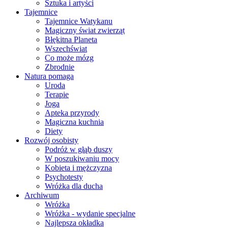
Sztuka i artyści
Tajemnice
Tajemnice Watykanu
Magiczny świat zwierząt
Błękitna Planeta
Wszechświat
Co może mózg
Zbrodnie
Natura pomaga
Uroda
Terapie
Joga
Apteka przyrody
Magiczna kuchnia
Diety
Rozwój osobisty
Podróż w głąb duszy
W poszukiwaniu mocy
Kobieta i mężczyzna
Psychotesty
Wróżka dla ducha
Archiwum
Wróżka
Wróżka - wydanie specjalne
Najlepsza okładka