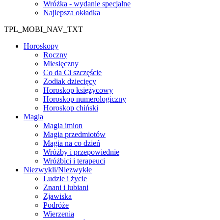
Wróżka - wydanie specjalne
Najlepsza okładka
TPL_MOBI_NAV_TXT
Horoskopy
Roczny
Miesięczny
Co da Ci szczęście
Zodiak dziecięcy
Horoskop księżycowy
Horoskop numerologiczny
Horoskop chiński
Magia
Magia imion
Magia przedmiotów
Magia na co dzień
Wróżby i przepowiednie
Wróżbici i terapeuci
Niezwykli/Niezwykłe
Ludzie i życie
Znani i lubiani
Zjawiska
Podróże
Wierzenia