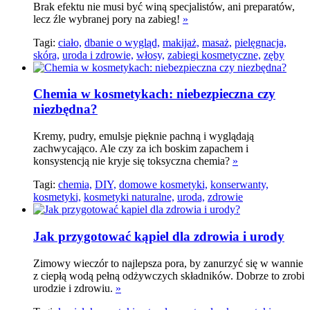
Brak efektu nie musi być winą specjalistów, ani preparatów,
lecz źle wybranej pory na zabieg!
»
Tagi:
ciało,
dbanie o wygląd,
makijaż,
masaż,
pielęgnacja,
skóra,
uroda i zdrowie,
włosy,
zabiegi kosmetyczne,
zęby
Chemia w kosmetykach: niebezpieczna czy
niezbędna?
Kremy, pudry, emulsje pięknie pachną i wyglądają
zachwycająco. Ale czy za ich boskim zapachem i
konsystencją nie kryje się toksyczna chemia?
»
Tagi:
chemia,
DIY,
domowe kosmetyki,
konserwanty,
kosmetyki,
kosmetyki naturalne,
uroda,
zdrowie
Jak przygotować kąpiel dla zdrowia i urody
Zimowy wieczór to najlepsza pora, by zanurzyć się w wannie
z ciepłą wodą pełną odżywczych składników. Dobrze to zrobi
urodzie i zdrowiu.
»