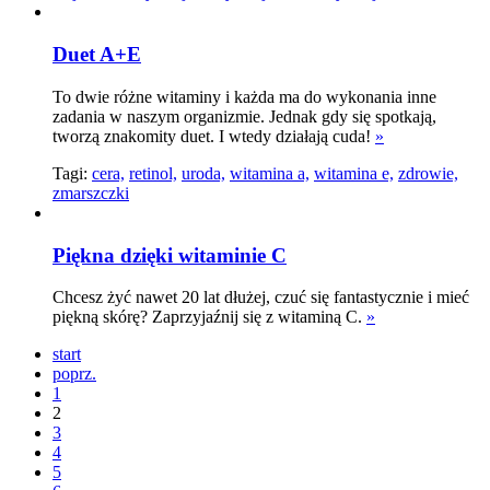
Duet A+E
To dwie różne witaminy i każda ma do wykonania inne
zadania w naszym organizmie. Jednak gdy się spotkają,
tworzą znakomity duet. I wtedy działają cuda!
»
Tagi:
cera,
retinol,
uroda,
witamina a,
witamina e,
zdrowie,
zmarszczki
Piękna dzięki witaminie C
Chcesz żyć nawet 20 lat dłużej, czuć się fantastycznie i mieć
piękną skórę? Zaprzyjaźnij się z witaminą C.
»
start
poprz.
1
2
3
4
5