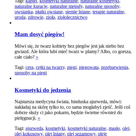
Tagi:
kąpiel,
kosmetyki naturalne,
naturalne kosmetyki,
naturalne kuracje,
naturalne metody,
naturalne sposoby,
owsianka,
płatki owsiane,
siemię lniane,
terapie naturalne,
uroda,
zdrowie,
zioła,
ziołolecznictwo
Mam dosyć piegów!
Mówi się, że twarz kobiety bez piegów jest jak niebo bez
gwiazd. Ale która lubi mieć twarz w plamy? Albo, co gorsza,
całe ciało?
»
Tagi:
cera,
cętki na twarzy,
piegi,
piegowata,
przebarwienia,
sposoby na piegi
Kosmetyki do jedzenia
Najstarsza medycyna świata, hinduska ajurweda, mówi:
nakładaj na skórę tylko to, co sama mogłabyś zjeść. Jeśli coś
dobrze służy ci jako pokarm, będzie świetne również do
pielęgnacji.
»
Tagi:
ajurweda,
kosmetyki,
kosmetyki naturalne,
masło,
olej,
olej kokosowy,
olej lniany,
olej sezamowy,
oleje