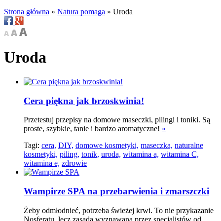
Strona główna
»
Natura pomaga
»
Uroda
Uroda
Cera piękna jak brzoskwinia!
Przetestuj przepisy na domowe maseczki, pilingi i toniki. Są
proste, szybkie, tanie i bardzo aromatyczne!
»
Tagi:
cera,
DIY,
domowe kosmetyki,
maseczka,
naturalne
kosmetyki,
piling,
tonik,
uroda,
witamina a,
witamina C,
witamina e,
zdrowie
Wampirze SPA na przebarwienia i zmarszczki
Żeby odmłodnieć, potrzeba świeżej krwi. To nie przykazanie
Nosferatu, lecz zasada wyznawana przez specjalistów od