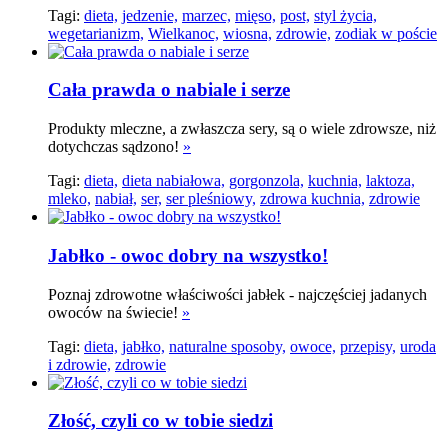
Tagi:
dieta,
jedzenie,
marzec,
mięso,
post,
styl życia,
wegetarianizm,
Wielkanoc,
wiosna,
zdrowie,
zodiak w poście
Cała prawda o nabiale i serze
Produkty mleczne, a zwłaszcza sery, są o wiele zdrowsze, niż
dotychczas sądzono!
»
Tagi:
dieta,
dieta nabiałowa,
gorgonzola,
kuchnia,
laktoza,
mleko,
nabiał,
ser,
ser pleśniowy,
zdrowa kuchnia,
zdrowie
Jabłko - owoc dobry na wszystko!
Poznaj zdrowotne właściwości jabłek - najczęściej jadanych
owoców na świecie!
»
Tagi:
dieta,
jabłko,
naturalne sposoby,
owoce,
przepisy,
uroda
i zdrowie,
zdrowie
Złość, czyli co w tobie siedzi