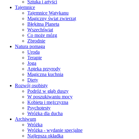
Sztuka i artyści
Tajemnice
Tajemnice Watykanu
Magiczny świat zwierząt
Błękitna Planeta
Wszechświat
Co może mózg
Zbrodnie
Natura pomaga
Uroda
Terapie
Joga
Apteka przyrody
Magiczna kuchnia
Diety
Rozwój osobisty
Podróż w głąb duszy
W poszukiwaniu mocy
Kobieta i mężczyzna
Psychotesty
Wróżka dla ducha
Archiwum
Wróżka
Wróżka - wydanie specjalne
Najlepsza okładka