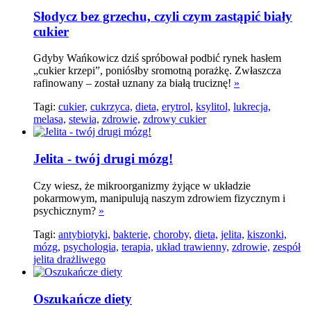
Słodycz bez grzechu, czyli czym zastąpić biały
cukier
Gdyby Wańkowicz dziś spróbował podbić rynek hasłem
„cukier krzepi”, poniósłby sromotną porażkę. Zwłaszcza
rafinowany – został uznany za białą truciznę!
»
Tagi:
cukier,
cukrzyca,
dieta,
erytrol,
ksylitol,
lukrecja,
melasa,
stewia,
zdrowie,
zdrowy cukier
Jelita - twój drugi mózg!
Czy wiesz, że mikroorganizmy żyjące w układzie
pokarmowym, manipulują naszym zdrowiem fizycznym i
psychicznym?
»
Tagi:
antybiotyki,
bakterie,
choroby,
dieta,
jelita,
kiszonki,
mózg,
psychologia,
terapia,
układ trawienny,
zdrowie,
zespół
jelita drażliwego
Oszukańcze diety