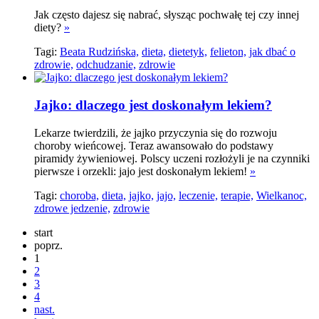
Jak często dajesz się nabrać, słysząc pochwałę tej czy innej
diety?
»
Tagi:
Beata Rudzińska,
dieta,
dietetyk,
felieton,
jak dbać o
zdrowie,
odchudzanie,
zdrowie
Jajko: dlaczego jest doskonałym lekiem?
Lekarze twierdzili, że jajko przyczynia się do rozwoju
choroby wieńcowej. Teraz awansowało do podstawy
piramidy żywieniowej. Polscy uczeni rozłożyli je na czynniki
pierwsze i orzekli: jajo jest doskonałym lekiem!
»
Tagi:
choroba,
dieta,
jajko,
jajo,
leczenie,
terapie,
Wielkanoc,
zdrowe jedzenie,
zdrowie
start
poprz.
1
2
3
4
nast.