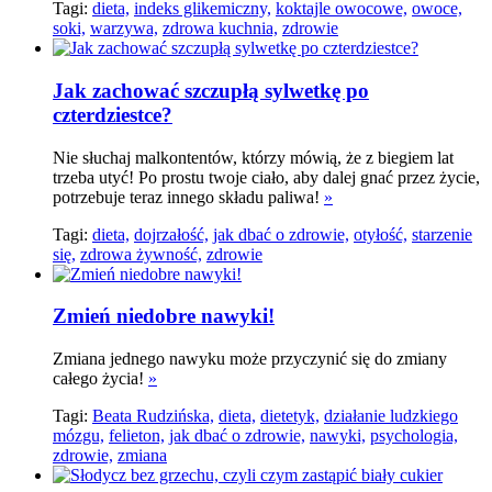
Tagi:
dieta,
indeks glikemiczny,
koktajle owocowe,
owoce,
soki,
warzywa,
zdrowa kuchnia,
zdrowie
Jak zachować szczupłą sylwetkę po
czterdziestce?
Nie słuchaj malkontentów, którzy mówią, że z biegiem lat
trzeba utyć! Po prostu twoje ciało, aby dalej gnać przez życie,
potrzebuje teraz innego składu paliwa!
»
Tagi:
dieta,
dojrzałość,
jak dbać o zdrowie,
otyłość,
starzenie
się,
zdrowa żywność,
zdrowie
Zmień niedobre nawyki!
Zmiana jednego nawyku może przyczynić się do zmiany
całego życia!
»
Tagi:
Beata Rudzińska,
dieta,
dietetyk,
działanie ludzkiego
mózgu,
felieton,
jak dbać o zdrowie,
nawyki,
psychologia,
zdrowie,
zmiana