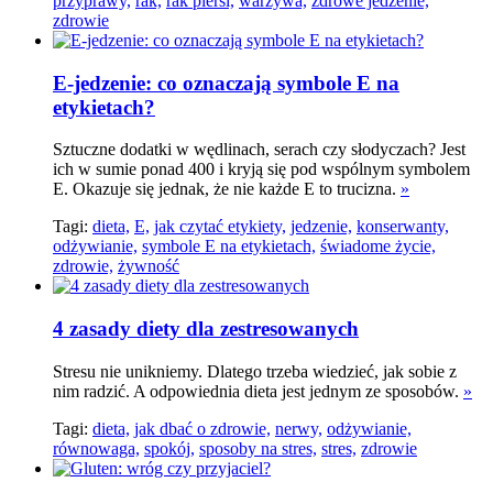
przyprawy,
rak,
rak piersi,
warzywa,
zdrowe jedzenie,
zdrowie
E-jedzenie: co oznaczają symbole E na
etykietach?
Sztuczne dodatki w wędlinach, serach czy słodyczach? Jest
ich w sumie ponad 400 i kryją się pod wspólnym symbolem
E. Okazuje się jednak, że nie każde E to trucizna.
»
Tagi:
dieta,
E,
jak czytać etykiety,
jedzenie,
konserwanty,
odżywianie,
symbole E na etykietach,
świadome życie,
zdrowie,
żywność
4 zasady diety dla zestresowanych
Stresu nie unikniemy. Dlatego trzeba wiedzieć, jak sobie z
nim radzić. A odpowiednia dieta jest jednym ze sposobów.
»
Tagi:
dieta,
jak dbać o zdrowie,
nerwy,
odżywianie,
równowaga,
spokój,
sposoby na stres,
stres,
zdrowie