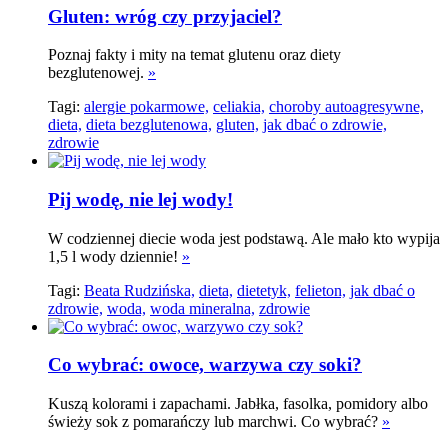
Gluten: wróg czy przyjaciel?
Poznaj fakty i mity na temat glutenu oraz diety
bezglutenowej.
»
Tagi:
alergie pokarmowe,
celiakia,
choroby autoagresywne,
dieta,
dieta bezglutenowa,
gluten,
jak dbać o zdrowie,
zdrowie
Pij wodę, nie lej wody!
W codziennej diecie woda jest podstawą. Ale mało kto wypija
1,5 l wody dziennie!
»
Tagi:
Beata Rudzińska,
dieta,
dietetyk,
felieton,
jak dbać o
zdrowie,
woda,
woda mineralna,
zdrowie
Co wybrać: owoce, warzywa czy soki?
Kuszą kolorami i zapachami. Jabłka, fasolka, pomidory albo
świeży sok z pomarańczy lub marchwi. Co wybrać?
»