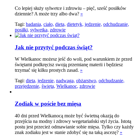
Co lepiej służy sylwetce i zdrowiu – pięć, sześć posiłków
dziennie? A może trzy albo dwa?
»
Tagi:
badania,
ciało,
dieta,
dietetyk,
jedzenie,
odchudzanie,
posiłki,
sylwetka,
zdrowie
Jak nie przytyć podczas świąt?
W Wielkanoc możesz jeść do woli, pod warunkiem że przed
świętami podkręcisz swoją przemianę materii i będziesz
trzymać się kilku prostych zasad.
»
Tagi:
dieta,
jedzenie,
nadwaga,
obżarstwo,
odchudzanie,
przejedzenie,
święta,
Wielkanoc,
zdrowie
Zodiak w poście bez mięsa
40 dni przed Wielkanocą może być świetną okazją do
przejścia na modny i zdrowy wegetariański styl życia. Istotą
postu jest przecież odmawianie sobie mięsa. Tylko czy każdy
znak zodiaku jest w stanie zdobyć się na taką ascezę?
»