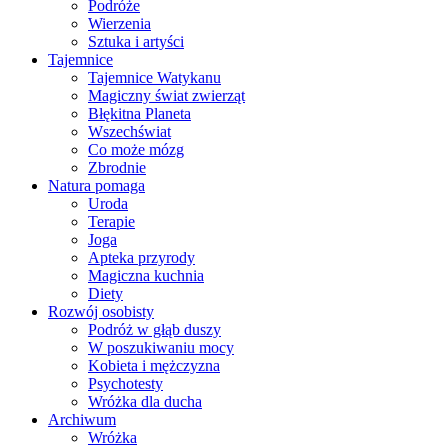
Podróże
Wierzenia
Sztuka i artyści
Tajemnice
Tajemnice Watykanu
Magiczny świat zwierząt
Błękitna Planeta
Wszechświat
Co może mózg
Zbrodnie
Natura pomaga
Uroda
Terapie
Joga
Apteka przyrody
Magiczna kuchnia
Diety
Rozwój osobisty
Podróż w głąb duszy
W poszukiwaniu mocy
Kobieta i mężczyzna
Psychotesty
Wróżka dla ducha
Archiwum
Wróżka