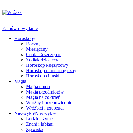
Zamów e-wydanie
Horoskopy
Roczny
Miesięczny
Co da Ci szczęście
Zodiak dziecięcy
Horoskop księżycowy
Horoskop numerologiczny
Horoskop chiński
Magia
Magia imion
Magia przedmiotów
Magia na co dzień
Wróżby i przepowiednie
Wróżbici i terapeuci
Niezwykli/Niezwykłe
Ludzie i życie
Znani i lubiani
Zjawiska