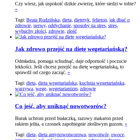
Czy wiesz, jak uspokoić dzikie zwierzę, które siedzi w tobie?
»
Tagi:
Beata Rudzińska,
dieta,
dietetyk,
felieton,
jak dbać o
zdrowie,
nerwy,
oddychanie,
sposoby na stres,
stres,
wybuchy złości,
zdrowie,
złość
Jak zdrowo przejść na dietę wegetariańską?
Odmładza, pomaga schudnąć, daje odporność i poczucie
lekkości. Jeśli chcesz przejść na dietę wegetariańską, to
sprawdź od czego zacząć.
»
Tagi:
dieta,
dieta wegetariańska,
kuchnia wegetariańska,
warzywa,
wege,
wegetarianizm,
zdrowie
Co jeść, aby uniknąć nowotworów?
Burak uchroni przed białaczką, razowy makaron przed
rakiem jelita, a czosnek zapobiegnie złośliwym guzom.
»
Tagi:
dieta,
dieta antynowotworowa,
nowotwór,
owoce,