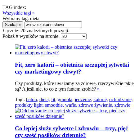
TAG index:
Wszystkie tagi »
Wybrany tag:
dieta
Łącznie:
20
znalezionych pozycji.
Pokaż # wyników na stronie:
Fit, zero kalorii – obietnica szczupłej sylwetki
czy marketingowy chwyt?
Czy produkty, które uważamy za zdrowe, rzeczywiście takie
są? A jeśli nie, to co z tym fantem zrobić?
»
Tagi:
baton,
dieta,
fit,
granola,
jedzenie,
kalorie,
ochudzanie,
produkty light,
smoothie,
wafle,
zdrowe żywienie,
zdrowie
Co lepiej służy sylwetce i zdrowiu – trzy, pięć
czy sześć posiłków dziennie?