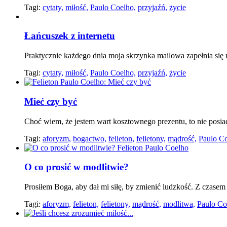
Tagi:
cytaty,
miłość,
Paulo Coelho,
przyjaźń,
życie
Łańcuszek z internetu
Praktycznie każdego dnia moja skrzynka mailowa zapełnia się ni
Tagi:
cytaty,
miłość,
Paulo Coelho,
przyjaźń,
życie
Mieć czy być
Choć wiem, że jestem wart kosztownego prezentu, to nie posiad
Tagi:
aforyzm,
bogactwo,
felieton,
felietony,
mądrość,
Paulo Co
O co prosić w modlitwie?
Prosiłem Boga, aby dał mi siłę, by zmienić ludzkość. Z czasem
Tagi:
aforyzm,
felieton,
felietony,
mądrość,
modlitwa,
Paulo Co