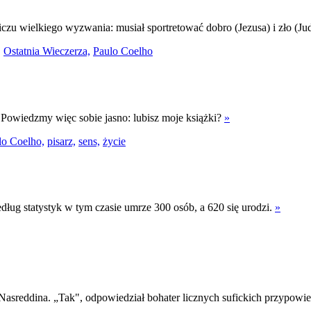
iczu wielkiego wyzwania: musiał sportretować dobro (Jezusa) i zło (Ju
,
Ostatnia Wieczerza,
Paulo Coelho
. Powiedzmy więc sobie jasno: lubisz moje książki?
»
lo Coelho,
pisarz,
sens,
życie
edług statystyk w tym czasie umrze 300 osób, a 620 się urodzi.
»
Nasreddina. „Tak", odpowiedział bohater licznych sufickich przypowie