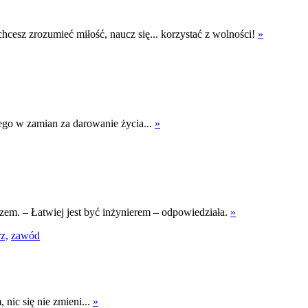
chcesz zrozumieć miłość, naucz się... korzystać z wolności!
»
ego w zamian za darowanie życia...
»
zem. – Łatwiej jest być inżynierem – odpowiedziała.
»
rz,
zawód
nic się nie zmieni...
»