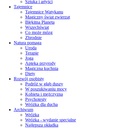
Sztuka i artyści
Tajemnice
Tajemnice Watykanu
Magiczny świat zwierząt
Błękitna Planeta
Wszechświat
Co może mózg
Zbrodnie
Natura pomaga
Uroda
Terapie
Joga
Apteka przyrody
Magiczna kuchnia
Diety
Rozwój osobisty
Podróż w głąb duszy
W poszukiwaniu mocy
Kobieta i mężczyzna
Psychotesty
Wróżka dla ducha
Archiwum
Wróżka
Wróżka - wydanie specjalne
Najlepsza okładka