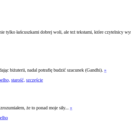
e tylko łańcuszkami dobrej woli, ale też tekstami, które czytelnicy w
ając biżuterii, nadal potrafię budzić szacunek (Gandhi).
»
elho,
starość,
szczęście
 zrozumiałem, że to ponad moje siły...
»
elho