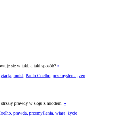
wuję się w taki, a taki sposób?
»
ytacja,
mnisi,
Paulo Coelho,
przemyślenia,
zen
ć strzały prawdy w słoju z miodem.
»
Coelho,
prawda,
przemyślenia,
wiara,
życie