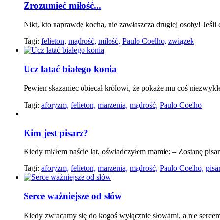
Zrozumieć miłość...
Nikt, kto naprawdę kocha, nie zawłaszcza drugiej osoby! Jeśli 
Tagi:
felieton,
mądrość,
miłość,
Paulo Coelho,
związek
Ucz latać białego konia
Pewien skazaniec obiecał królowi, że pokaże mu coś niezwykł
Tagi:
aforyzm,
felieton,
marzenia,
mądrość,
Paulo Coelho
Kim jest pisarz?
Kiedy miałem naście lat, oświadczyłem mamie: – Zostanę pisar
Tagi:
aforyzm,
felieton,
marzenia,
mądrość,
Paulo Coelho,
pisa
Serce ważniejsze od słów
Kiedy zwracamy się do kogoś wyłącznie słowami, a nie sercem, 