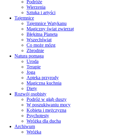
Podróże
Wierzenia
Sztuka i artyści
Tajemnice
Tajemnice Watykanu
Magiczny świat zwierząt
Błękitna Planeta
Wszechświat
Co może mózg
Zbrodnie
Natura pomaga
Uroda
Terapie
Joga
Apteka przyrody
Magiczna kuchnia
Diety
Rozwój osobisty
Podróż w głąb duszy
W poszukiwaniu mocy
Kobieta i mężczyzna
Psychotesty
Wróżka dla ducha
Archiwum
Wróżka