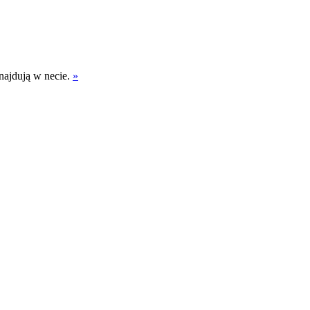
ynajdują w necie.
»