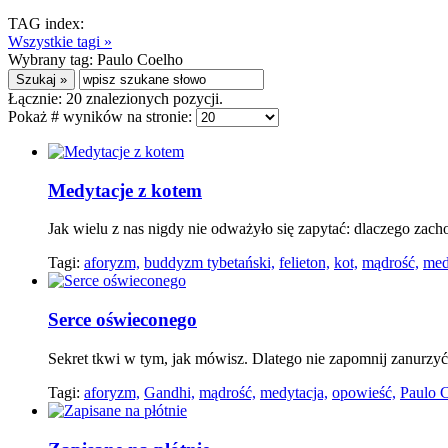
TAG index:
Wszystkie tagi »
Wybrany tag:
Paulo Coelho
Łącznie:
20
znalezionych pozycji.
Pokaż # wyników na stronie:
Medytacje z kotem
Jak wielu z nas nigdy nie odważyło się zapytać: dlaczego zacho
Tagi:
aforyzm,
buddyzm tybetański,
felieton,
kot,
mądrość,
med
Serce oświeconego
Sekret tkwi w tym, jak mówisz. Dlatego nie zapomnij zanurzy
Tagi:
aforyzm,
Gandhi,
mądrość,
medytacja,
opowieść,
Paulo 