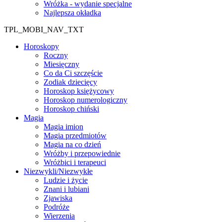
Wróżka - wydanie specjalne
Najlepsza okładka
TPL_MOBI_NAV_TXT
Horoskopy
Roczny
Miesięczny
Co da Ci szczęście
Zodiak dziecięcy
Horoskop księżycowy
Horoskop numerologiczny
Horoskop chiński
Magia
Magia imion
Magia przedmiotów
Magia na co dzień
Wróżby i przepowiednie
Wróżbici i terapeuci
Niezwykli/Niezwykłe
Ludzie i życie
Znani i lubiani
Zjawiska
Podróże
Wierzenia