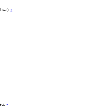
dasza).
»
ści.
»