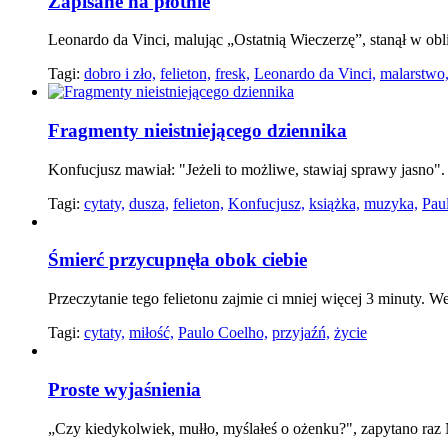
Zapisane na płótnie
Leonardo da Vinci, malując „Ostatnią Wieczerzę”, stanął w obl
Tagi:
dobro i zło,
felieton,
fresk,
Leonardo da Vinci,
malarstwo
Fragmenty nieistniejącego dziennika
Konfucjusz mawiał: "Jeżeli to możliwe, stawiaj sprawy jasno"
Tagi:
cytaty,
dusza,
felieton,
Konfucjusz,
książka,
muzyka,
Pau
Śmierć przycupnęła obok ciebie
Przeczytanie tego felietonu zajmie ci mniej więcej 3 minuty. W
Tagi:
cytaty,
miłość,
Paulo Coelho,
przyjaźń,
życie
Proste wyjaśnienia
„Czy kiedykolwiek, mułło, myślałeś o ożenku?", zapytano raz 