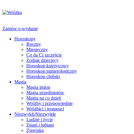
Zamów e-wydanie
Horoskopy
Roczny
Miesięczny
Co da Ci szczęście
Zodiak dziecięcy
Horoskop księżycowy
Horoskop numerologiczny
Horoskop chiński
Magia
Magia imion
Magia przedmiotów
Magia na co dzień
Wróżby i przepowiednie
Wróżbici i terapeuci
Niezwykli/Niezwykłe
Ludzie i życie
Znani i lubiani
Zjawiska