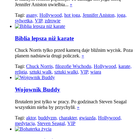
Jennifer Aniston uwielbia...
»
Tagi:
asany,
Hollywood,
hot joga,
Jennifer Aniston,
joga,
sylwetka,
VIP,
zdrowie
Biblia lepsza niż karate
Chuck Norris tylko przed kamerą daje bliźnim wycisk. Poza
planem nadstawia drugi policzek.
»
Tagi:
Chuck Norris,
filozofie Wschodu,
Hollywood,
karate,
religia,
sztuki walk,
sztuki walki,
VIP,
wiara
Wojownik Buddy
Brutalem jest tylko w pracy. Po godzinach Steven Seagal
wszystkim nieba by przychylił.
»
Tagi:
aktor,
buddyzm,
charakter,
gwiazda,
Hollywood,
medytacja,
Steven Seagal,
VIP