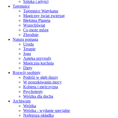
Sztuka i artyści
Tajemnice
Tajemnice Watykanu
Magiczny świat zwierząt
Błękitna Planeta
Wszechświat
Co może mózg
Zbrodnie
Natura pomaga
Uroda
Terapie
Joga
Apteka przyrody
Magiczna kuchnia
Diety
Rozwój osobisty
Podróż w głąb duszy
W poszukiwaniu mocy
Kobieta i mężczyzna
Psychotesty
Wróżka dla ducha
Archiwum
Wróżka
Wróżka - wydanie specjalne
Najlepsza okładka