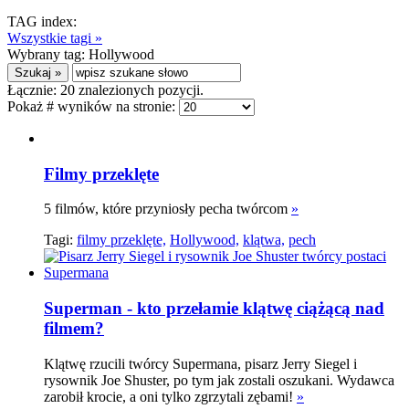
TAG index:
Wszystkie tagi »
Wybrany tag:
Hollywood
Łącznie:
20
znalezionych pozycji.
Pokaż # wyników na stronie:
Filmy przeklęte
5 filmów, które przyniosły pecha twórcom
»
Tagi:
filmy przeklęte,
Hollywood,
klątwa,
pech
Superman - kto przełamie klątwę ciążącą nad
filmem?
Klątwę rzucili twórcy Supermana, pisarz Jerry Siegel i
rysownik Joe Shuster, po tym jak zostali oszukani. Wydawca
zarobił krocie, a oni tylko zgrzytali zębami!
»