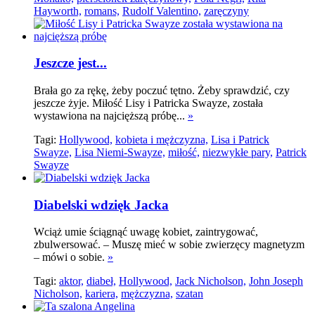
Hayworth,
romans,
Rudolf Valentino,
zaręczyny
Jeszcze jest...
Brała go za rękę, żeby poczuć tętno. Żeby sprawdzić, czy
jeszcze żyje. Miłość Lisy i Patricka Swayze, została
wystawiona na najcięższą próbę...
»
Tagi:
Hollywood,
kobieta i mężczyzna,
Lisa i Patrick
Swayze,
Lisa Niemi-Swayze,
miłość,
niezwykłe pary,
Patrick
Swayze
Diabelski wdzięk Jacka
Wciąż umie ściągnąć uwagę kobiet, zaintrygować,
zbulwersować. – Muszę mieć w sobie zwierzęcy magnetyzm
– mówi o sobie.
»
Tagi:
aktor,
diabeł,
Hollywood,
Jack Nicholson,
John Joseph
Nicholson,
kariera,
mężczyzna,
szatan