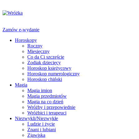
Zamów e-wydanie
Horoskopy
Roczny
Miesięczny
Co da Ci szczęście
Zodiak dziecięcy
Horoskop księżycowy
Horoskop numerologiczny
Horoskop chiński
Magia
Magia imion
Magia przedmiotów
Magia na co dzień
Wróżby i przepowiednie
Wróżbici i terapeuci
Niezwykli/Niezwykłe
Ludzie i życie
Znani i lubiani
Zjawiska