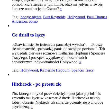
pornoli, którą zagrał w tym filmie, otrzyma jedyną w swojej
karierze nominację do Oscara?
»
Tagi:
boogie nights,
Burt Reynolds,
Hollywood,
Paul Thomas
Anderson,
porno
Co dzieli to łączy
„Obawiam się, że jestem dla pana zbyt wysoka". – „Proszę
się nie martwić, sprowadzę panią do swojego poziomu". Tak
wyglądała pierwsza rozmowa Katharine Hepburn i Spencera
Tracy'ego. I początek wyjątkowej miłości dwóch
największych indywidualności Hollywood.
»
Tagi:
Hollywood,
Katherine Hepburn,
Spencer Tracy
Hitchcock - po prostu zło
Zło, którego dotykał przez dziesięć minut jako pięciolatek,
zmieniło mu życie w koszmar. Alfreda Hitchcocka nękały
fobie i obsesje. Niekiedy tak silne, że ocierały się o chorobę
psychiczną.
»