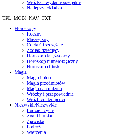
Wróżka - wydanie specjalne
Najlepsza okładka
TPL_MOBI_NAV_TXT
Horoskopy
Roczny
Miesięczny
Co da Ci szczęście
Zodiak dziecięcy
Horoskop księżycowy
Horoskop numerologiczny
Horoskop chiński
Magia
Magia imion
Magia przedmiotów
Magia na co dzień
Wróżby i przepowiednie
Wróżbici i terapeuci
Niezwykli/Niezwykłe
Ludzie i życie
Znani i lubiani
Zjawiska
Podróże
Wierzenia