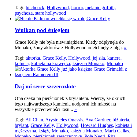
Tagi:
hitchcock,
Hollywood,
horror,
melanie griffith,
psychoza,
stare hollywood
Wulkan pod śniegiem
Grace Kelly nie była niewiniątkiem. Kiedy odpłynęła do
Monako, żony aktorów z Hollywood odetchnęły z ulgą.
»
Tagi:
aktorka,
Grace Kelly,
Hollywood,
jej siła,
kariera,
kobieta,
kobieta na krawędzi,
księżna Monako,
Monako
Daj mi serce szczerozłote
Ona czeka na pierścionek z brylantem. Wierzy, że okruch
tego najtwardszego kamienia uodporni ich miłość na
wszystkie przeciwności losu...
»
Tagi:
Ali Chan,
Arystoteles Onassis,
Ava Gardner,
biżuteria,
brylant,
Grace Kelly,
Hollywood,
Howard Hughes,
kobieta i
mężczyzna,
książę Monako,
księżna Monako,
Maria Callas,
Monako,
pierścionek zaręczynowy,
Pola Negri,
Rita