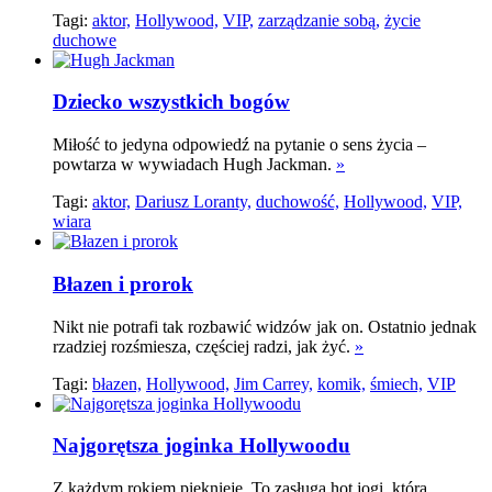
Tagi:
aktor,
Hollywood,
VIP,
zarządzanie sobą,
życie
duchowe
Dziecko wszystkich bogów
Miłość to jedyna odpowiedź na pytanie o sens życia –
powtarza w wywiadach Hugh Jackman.
»
Tagi:
aktor,
Dariusz Loranty,
duchowość,
Hollywood,
VIP,
wiara
Błazen i prorok
Nikt nie potrafi tak rozbawić widzów jak on. Ostatnio jednak
rzadziej rozśmiesza, częściej radzi, jak żyć.
»
Tagi:
błazen,
Hollywood,
Jim Carrey,
komik,
śmiech,
VIP
Najgorętsza joginka Hollywoodu
Z każdym rokiem pięknieje. To zasługa hot jogi, którą