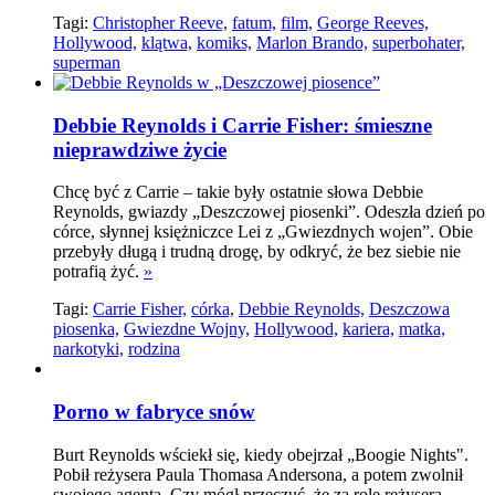
Tagi:
Christopher Reeve,
fatum,
film,
George Reeves,
Hollywood,
klątwa,
komiks,
Marlon Brando,
superbohater,
superman
Debbie Reynolds i Carrie Fisher: śmieszne
nieprawdziwe życie
Chcę być z Carrie – takie były ostatnie słowa Debbie
Reynolds, gwiazdy „Deszczowej piosenki”. Odeszła dzień po
córce, słynnej księżniczce Lei z „Gwiezdnych wojen”. Obie
przebyły długą i trudną drogę, by odkryć, że bez siebie nie
potrafią żyć.
»
Tagi:
Carrie Fisher,
córka,
Debbie Reynolds,
Deszczowa
piosenka,
Gwiezdne Wojny,
Hollywood,
kariera,
matka,
narkotyki,
rodzina
Porno w fabryce snów
Burt Reynolds wściekł się, kiedy obejrzał „Boogie Nights".
Pobił reżysera Paula Thomasa Andersona, a potem zwolnił
swojego agenta. Czy mógł przeczuć, że za rolę reżysera