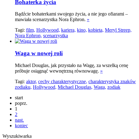
Bohaterka życia
Bądźcie bohaterkami swojego życia, a nie jego ofiarami –
mawiała scenarzystka Nora Ephron.
»
Tagi:
film,
Hollywood,
kariera,
kino,
kobieta,
Meryl Streep,
Nora Ephron,
scenarzystka
Waga w nowej roli
Michael Douglas, jak przystało na Wagę, za wszelką cenę
próbuje osiągnąć wewnętrzną równowagę.
»
Tagi:
aktor,
cechy charakterystyczne,
charakterystyka znaków
zodiaku,
Hollywood,
Michael Douglas,
Waga,
zodiak
start
poprz.
1
2
nast.
koniec
Wyszukiwarka