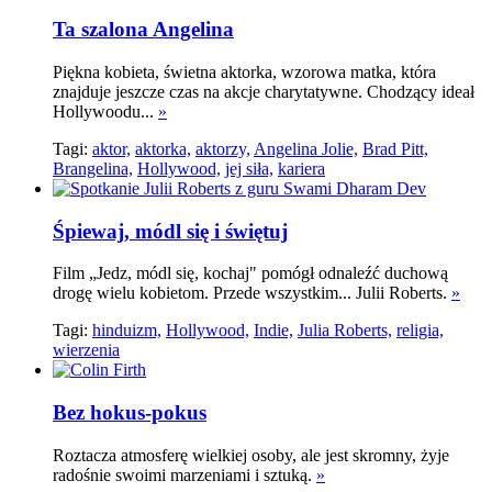
Ta szalona Angelina
Piękna kobieta, świetna aktorka, wzorowa matka, która
znajduje jeszcze czas na akcje charytatywne. Chodzący ideał
Hollywoodu...
»
Tagi:
aktor,
aktorka,
aktorzy,
Angelina Jolie,
Brad Pitt,
Brangelina,
Hollywood,
jej siła,
kariera
Śpiewaj, módl się i świętuj
Film „Jedz, módl się, kochaj" pomógł odnaleźć duchową
drogę wielu kobietom. Przede wszystkim... Julii Roberts.
»
Tagi:
hinduizm,
Hollywood,
Indie,
Julia Roberts,
religia,
wierzenia
Bez hokus-pokus
Roztacza atmosferę wielkiej osoby, ale jest skromny, żyje
radośnie swoimi marzeniami i sztuką.
»