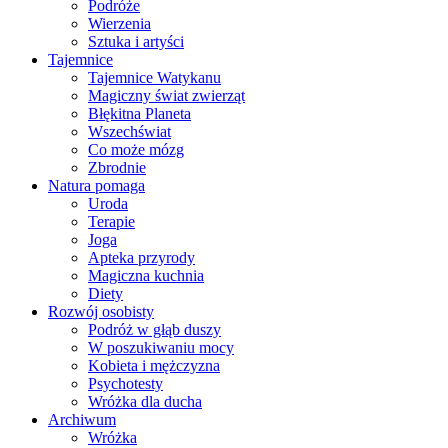
Podróże
Wierzenia
Sztuka i artyści
Tajemnice
Tajemnice Watykanu
Magiczny świat zwierząt
Błękitna Planeta
Wszechświat
Co może mózg
Zbrodnie
Natura pomaga
Uroda
Terapie
Joga
Apteka przyrody
Magiczna kuchnia
Diety
Rozwój osobisty
Podróż w głąb duszy
W poszukiwaniu mocy
Kobieta i mężczyzna
Psychotesty
Wróżka dla ducha
Archiwum
Wróżka