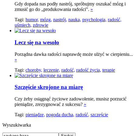
Gdy dopada nas podły nastrój, spróbujmy oszukać mózg i
zmusić go do „produkowania radości”.
»
Tagi:
humor,
mózg,
nastrój,
nauka,
psychologia,
radość,
uśmiech,
zdrowie
Lecz się na wesoło
Porządna dawka radości naprawdę może ulżyć w cierpieniu...
»
Tagi:
choroby,
leczenie,
radość,
radość życia,
terapie
Szczęście skrojone na miarę
Czy żeby osiągnąć życiowe zadowolenie, musisz porzucić
pieniądze, zrezygnować z sukcesu?
»
Tagi:
pieniądze,
pogoda ducha,
radość,
szczęście
Wyszukiwarka