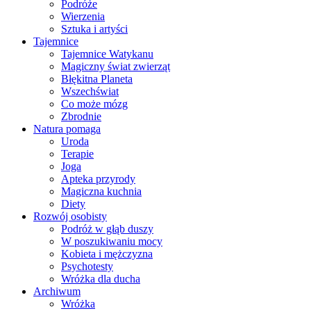
Podróże
Wierzenia
Sztuka i artyści
Tajemnice
Tajemnice Watykanu
Magiczny świat zwierząt
Błękitna Planeta
Wszechświat
Co może mózg
Zbrodnie
Natura pomaga
Uroda
Terapie
Joga
Apteka przyrody
Magiczna kuchnia
Diety
Rozwój osobisty
Podróż w głąb duszy
W poszukiwaniu mocy
Kobieta i mężczyzna
Psychotesty
Wróżka dla ducha
Archiwum
Wróżka