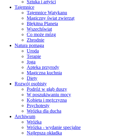
Sztuka i artyści
Tajemnice
Tajemnice Watykanu
Magiczny świat zwierząt
Błękitna Planeta
Wszechświat
Co może mózg
Zbrodnie
Natura pomaga
Uroda
Terapie
Joga
Apteka przyrody
Magiczna kuchnia
Diety
Rozwój osobisty
Podróż w głąb duszy
W poszukiwaniu mocy
Kobieta i mężczyzna
Psychotesty
Wróżka dla ducha
Archiwum
Wróżka
Wróżka - wydanie specjalne
Najlepsza okładka