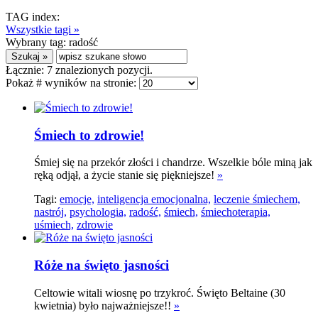
TAG index:
Wszystkie tagi »
Wybrany tag:
radość
Łącznie:
7
znalezionych pozycji.
Pokaż # wyników na stronie:
Śmiech to zdrowie!
Śmiej się na przekór złości i chandrze. Wszelkie bóle miną jak
ręką odjął, a życie stanie się piękniejsze!
»
Tagi:
emocje,
inteligencja emocjonalna,
leczenie śmiechem,
nastrój,
psychologia,
radość,
śmiech,
śmiechoterapia,
uśmiech,
zdrowie
Róże na święto jasności
Celtowie witali wiosnę po trzykroć. Święto Beltaine (30
kwietnia) było najważniejsze!!
»