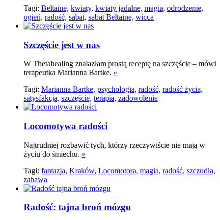
Tagi:
Beltaine,
kwiaty,
kwiaty jadalne,
magia,
odrodzenie,
ogień,
radość,
sabat,
sabat Beltaine,
wicca
Szczęście jest w nas
W Thetahealing znalazłam prostą receptę na szczęście – mówi
terapeutka Marianna Bartke.
»
Tagi:
Marianna Bartke,
psychologia,
radość,
radość życia,
satysfakcja,
szczęście,
terapia,
zadowolenie
Locomotywa radości
Najtrudniej rozbawić tych, którzy rzeczywiście nie mają w
życiu do śmiechu.
»
Tagi:
fantazja,
Kraków,
Locomotora,
magia,
radość,
szczudła,
zabawa
Radość: tajna broń mózgu