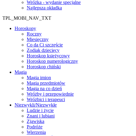
Wróżka - wydanie specjalne
Najlepsza okładka
TPL_MOBI_NAV_TXT
Horoskopy
Roczny
Miesięczny
Co da Ci szczęście
Zodiak dziecięcy
Horoskop księżycowy
Horoskop numerologiczny
Horoskop chiński
Magia
Magia imion
Magia przedmiotów
Magia na co dzień
Wróżby i przepowiednie
Wróżbici i terapeuci
Niezwykli/Niezwykłe
Ludzie i życie
Znani i lubiani
Zjawiska
Podróże
Wierzenia