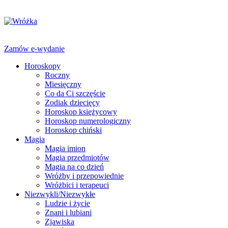
Zamów e-wydanie
Horoskopy
Roczny
Miesięczny
Co da Ci szczęście
Zodiak dziecięcy
Horoskop księżycowy
Horoskop numerologiczny
Horoskop chiński
Magia
Magia imion
Magia przedmiotów
Magia na co dzień
Wróżby i przepowiednie
Wróżbici i terapeuci
Niezwykli/Niezwykłe
Ludzie i życie
Znani i lubiani
Zjawiska