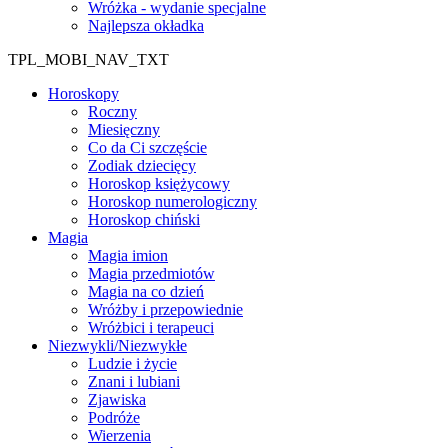
Wróżka - wydanie specjalne
Najlepsza okładka
TPL_MOBI_NAV_TXT
Horoskopy
Roczny
Miesięczny
Co da Ci szczęście
Zodiak dziecięcy
Horoskop księżycowy
Horoskop numerologiczny
Horoskop chiński
Magia
Magia imion
Magia przedmiotów
Magia na co dzień
Wróżby i przepowiednie
Wróżbici i terapeuci
Niezwykli/Niezwykłe
Ludzie i życie
Znani i lubiani
Zjawiska
Podróże
Wierzenia