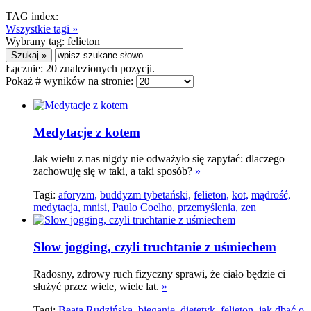
TAG index:
Wszystkie tagi »
Wybrany tag:
felieton
Łącznie:
20
znalezionych pozycji.
Pokaż # wyników na stronie:
Medytacje z kotem
Jak wielu z nas nigdy nie odważyło się zapytać: dlaczego
zachowuję się w taki, a taki sposób?
»
Tagi:
aforyzm,
buddyzm tybetański,
felieton,
kot,
mądrość,
medytacja,
mnisi,
Paulo Coelho,
przemyślenia,
zen
Slow jogging, czyli truchtanie z uśmiechem
Radosny, zdrowy ruch fizyczny sprawi, że ciało będzie ci
służyć przez wiele, wiele lat.
»
Tagi:
Beata Rudzińska,
bieganie,
dietetyk,
felieton,
jak dbać o