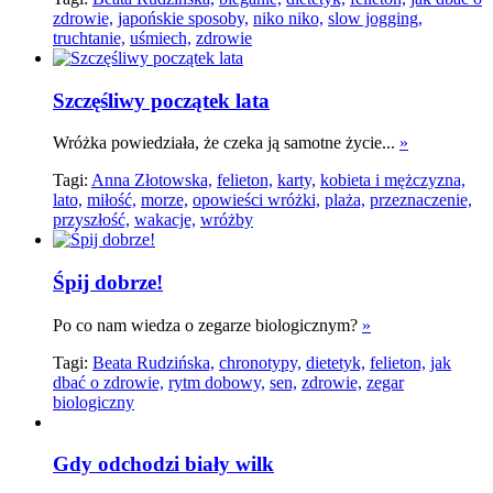
zdrowie,
japońskie sposoby,
niko niko,
slow jogging,
truchtanie,
uśmiech,
zdrowie
Szczęśliwy początek lata
Wróżka powiedziała, że czeka ją samotne życie...
»
Tagi:
Anna Złotowska,
felieton,
karty,
kobieta i mężczyzna,
lato,
miłość,
morze,
opowieści wróżki,
plaża,
przeznaczenie,
przyszłość,
wakacje,
wróżby
Śpij dobrze!
Po co nam wiedza o zegarze biologicznym?
»
Tagi:
Beata Rudzińska,
chronotypy,
dietetyk,
felieton,
jak
dbać o zdrowie,
rytm dobowy,
sen,
zdrowie,
zegar
biologiczny
Gdy odchodzi biały wilk