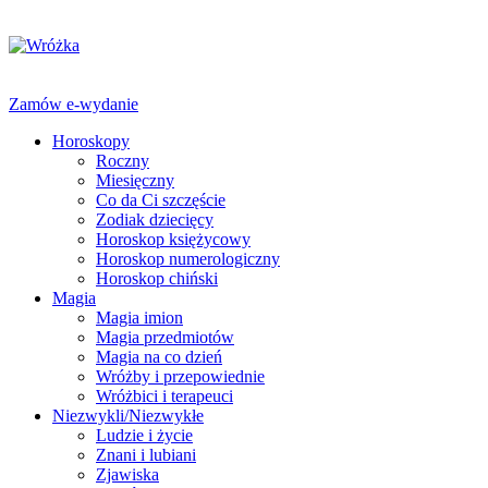
Zamów e-wydanie
Horoskopy
Roczny
Miesięczny
Co da Ci szczęście
Zodiak dziecięcy
Horoskop księżycowy
Horoskop numerologiczny
Horoskop chiński
Magia
Magia imion
Magia przedmiotów
Magia na co dzień
Wróżby i przepowiednie
Wróżbici i terapeuci
Niezwykli/Niezwykłe
Ludzie i życie
Znani i lubiani
Zjawiska