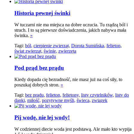
Historia pewnej świnki
W tuczarni nie ma miejsca na dobre uczucia. Tu rządzą ból i
strach. I to są pierwsze doświadczenia, jakich nabywa mała
świnka.
»
Tagi:
ból,
cierpienie zwierząt,
Dorota Sumińska,
felieton,
świat zwierząt,
świnie,
zwierzęta
Pod prąd bez prądu
Kiedy dopada cię bezradność, nie masz już na coś siły, to
poszukaj dobrych stron.
»
Tagi:
bez prądu,
felieton,
felietony,
listy czytelników,
listy do
danki,
miłość,
pozytywne myśli,
świeca,
związek
Pij wodę, nie lej wody!
W codziennej diecie woda jest podstawą. Ale mało kto wypija