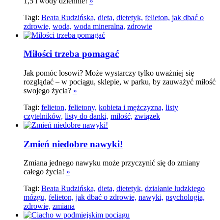
1,5 l wody dziennie!
»
Tagi:
Beata Rudzińska,
dieta,
dietetyk,
felieton,
jak dbać o
zdrowie,
woda,
woda mineralna,
zdrowie
Miłości trzeba pomagać
Jak pomóc losowi? Może wystarczy tylko uważniej się
rozglądać – w pociągu, sklepie, w parku, by zauważyć miłość
swojego życia?
»
Tagi:
felieton,
felietony,
kobieta i mężczyzna,
listy
czytelników,
listy do danki,
miłość,
związek
Zmień niedobre nawyki!
Zmiana jednego nawyku może przyczynić się do zmiany
całego życia!
»
Tagi:
Beata Rudzińska,
dieta,
dietetyk,
działanie ludzkiego
mózgu,
felieton,
jak dbać o zdrowie,
nawyki,
psychologia,
zdrowie,
zmiana