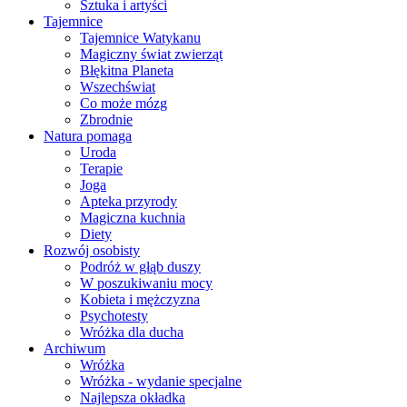
Sztuka i artyści
Tajemnice
Tajemnice Watykanu
Magiczny świat zwierząt
Błękitna Planeta
Wszechświat
Co może mózg
Zbrodnie
Natura pomaga
Uroda
Terapie
Joga
Apteka przyrody
Magiczna kuchnia
Diety
Rozwój osobisty
Podróż w głąb duszy
W poszukiwaniu mocy
Kobieta i mężczyzna
Psychotesty
Wróżka dla ducha
Archiwum
Wróżka
Wróżka - wydanie specjalne
Najlepsza okładka