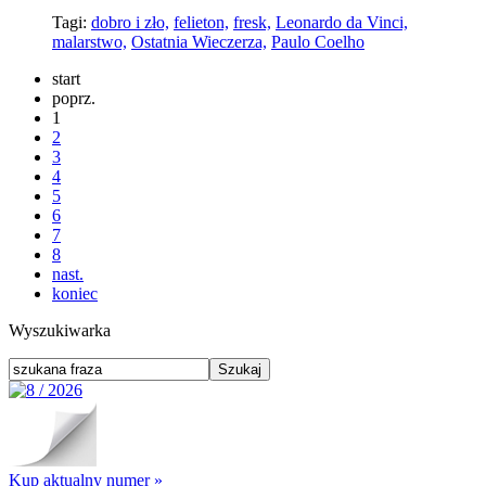
Tagi:
dobro i zło,
felieton,
fresk,
Leonardo da Vinci,
malarstwo,
Ostatnia Wieczerza,
Paulo Coelho
start
poprz.
1
2
3
4
5
6
7
8
nast.
koniec
Wyszukiwarka
Kup aktualny numer »