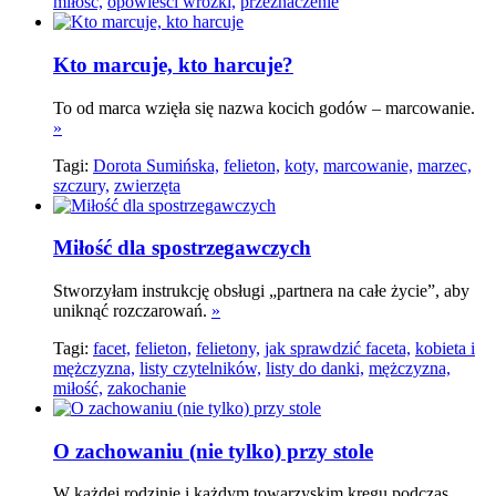
miłość,
opowieści wróżki,
przeznaczenie
Kto marcuje, kto harcuje?
To od marca wzięła się nazwa kocich godów – marcowanie.
»
Tagi:
Dorota Sumińska,
felieton,
koty,
marcowanie,
marzec,
szczury,
zwierzęta
Miłość dla spostrzegawczych
Stworzyłam instrukcję obsługi „partnera na całe życie”, aby
uniknąć rozczarowań.
»
Tagi:
facet,
felieton,
felietony,
jak sprawdzić faceta,
kobieta i
mężczyzna,
listy czytelników,
listy do danki,
mężczyzna,
miłość,
zakochanie
O zachowaniu (nie tylko) przy stole
W każdej rodzinie i każdym towarzyskim kręgu podczas