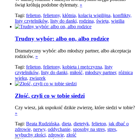
świąt królują podobne dylematy.
»
Tagi:
felieton,
felietony,
kłótnia,
kolacja wigilijna,
konflikty,
listy czytelników,
listy do danki,
rodzina,
święta,
wigilia
Trudny wybór: albo on, albo rodzice
Dramatyczny wybór: albo młodszy partner, albo akceptacja
rodziców.
»
Tagi:
felieton,
felietony,
kobieta i mężczyzna,
listy
czytelników,
listy do danki,
miłość,
młodszy partner,
różnica
wieku,
związek
Złość, czyli co w tobie siedzi
Czy wiesz, jak uspokoić dzikie zwierzę, które siedzi w tobie?
»
Tagi:
Beata Rudzińska,
dieta,
dietetyk,
felieton,
jak dbać o
zdrowie,
nerwy,
oddychanie,
sposoby na stres,
stres,
wybuchy złości,
zdrowie,
złość