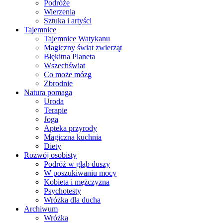
Podróże
Wierzenia
Sztuka i artyści
Tajemnice
Tajemnice Watykanu
Magiczny świat zwierząt
Błękitna Planeta
Wszechświat
Co może mózg
Zbrodnie
Natura pomaga
Uroda
Terapie
Joga
Apteka przyrody
Magiczna kuchnia
Diety
Rozwój osobisty
Podróż w głąb duszy
W poszukiwaniu mocy
Kobieta i mężczyzna
Psychotesty
Wróżka dla ducha
Archiwum
Wróżka