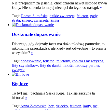
Nie przepadam za jesienią, choć czasem nawet listopad bywa
ładny. Nie zmienia to mojej niechęci do tego, co nastąpi.
»
Tagi:
Dorota Sumińska,
dzikie zwierzęta,
felieton,
gady,
strata,
śmierć,
zwierzęta,
żmija
Doskonałe dopasowanie
Dlaczego, gdy dojrzały facet ma dużo młodszą partnerkę, to
nikomu nie przeszkadza, ale kiedy jest odwrotnie – to prawie
wszystkim?
»
Tagi:
dopasowanie,
felieton,
felietony,
kobieta i mężczyzna,
listy czytelników,
listy do danki,
miłość,
młodszy partner,
związek
Big love
To był maj, pachniała Saska Kępa. Tak się zaczyna ta
historia!
»
Tagi:
Anna Złotowska,
bez,
dziecko,
felieton,
karty,
maj,