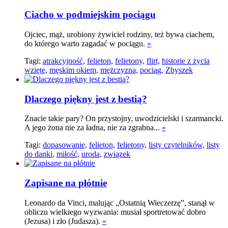
Ciacho w podmiejskim pociągu
Ojciec, mąż, urobiony żywiciel rodziny, też bywa ciachem,
do którego warto zagadać w pociągu.
»
Tagi:
atrakcyjność,
felieton,
felietony,
flirt,
historie z życia
wzięte,
męskim okiem,
mężczyzna,
pociąg,
Zbyszek
Dlaczego piękny jest z bestią?
Znacie takie pary? On przystojny, uwodzicielski i szarmancki.
A jego żona nie za ładna, nie za zgrabna...
»
Tagi:
dopasowanie,
felieton,
felietony,
listy czytelników,
listy
do danki,
miłość,
uroda,
związek
Zapisane na płótnie
Leonardo da Vinci, malując „Ostatnią Wieczerzę”, stanął w
obliczu wielkiego wyzwania: musiał sportretować dobro
(Jezusa) i zło (Judasza).
»