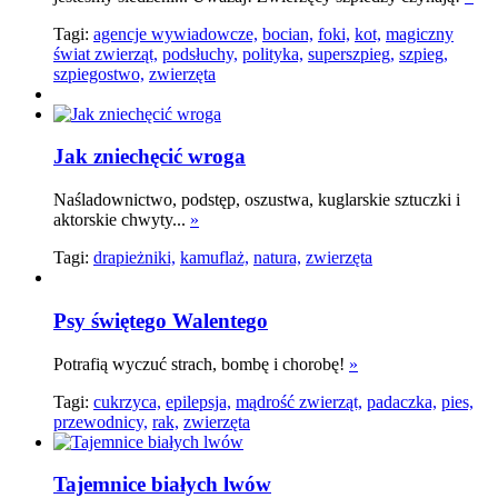
Tagi:
agencje wywiadowcze,
bocian,
foki,
kot,
magiczny
świat zwierząt,
podsłuchy,
polityka,
superszpieg,
szpieg,
szpiegostwo,
zwierzęta
Jak zniechęcić wroga
Naśladownictwo, podstęp, oszustwa, kuglarskie sztuczki i
aktorskie chwyty...
»
Tagi:
drapieżniki,
kamuflaż,
natura,
zwierzęta
Psy świętego Walentego
Potrafią wyczuć strach, bombę i chorobę!
»
Tagi:
cukrzyca,
epilepsja,
mądrość zwierząt,
padaczka,
pies,
przewodnicy,
rak,
zwierzęta
Tajemnice białych lwów