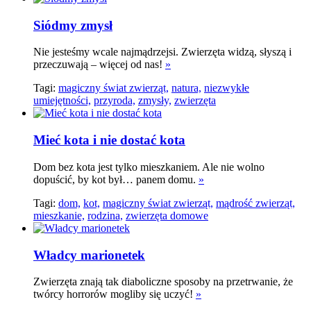
Siódmy zmysł
Nie jesteśmy wcale najmądrzejsi. Zwierzęta widzą, słyszą i
przeczuwają – więcej od nas!
»
Tagi:
magiczny świat zwierząt,
natura,
niezwykłe
umiejętności,
przyroda,
zmysły,
zwierzęta
Mieć kota i nie dostać kota
Dom bez kota jest tylko mieszkaniem. Ale nie wolno
dopuścić, by kot był… panem domu.
»
Tagi:
dom,
kot,
magiczny świat zwierząt,
mądrość zwierząt,
mieszkanie,
rodzina,
zwierzęta domowe
Władcy marionetek
Zwierzęta znają tak diaboliczne sposoby na przetrwanie, że
twórcy horrorów mogliby się uczyć!
»