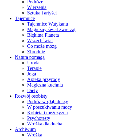
Podróże
Wierzenia
Sztuka i artyści
Tajemnice
Tajemnice Watykanu
Magiczny świat zwierząt
Błękitna Planeta
Wszechświat
Co może mózg
Zbrodnie
Natura pomaga
Uroda
Terapie
Joga
Apteka przyrody
Magiczna kuchnia
Diety
Rozwój osobisty
Podróż w głąb duszy
W poszukiwaniu mocy
Kobieta i mężczyzna
Psychotesty
Wróżka dla ducha
Archiwum
Wróżka