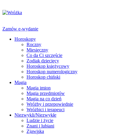
Zamów e-wydanie
Horoskopy
Roczny
Miesięczny
Co da Ci szczęście
Zodiak dziecięcy
Horoskop księżycowy
Horoskop numerologiczny
Horoskop chiński
Magia
Magia imion
Magia przedmiotów
Magia na co dzień
Wróżby i przepowiednie
Wróżbici i terapeuci
Niezwykli/Niezwykłe
Ludzie i życie
Znani i lubiani
Zjawiska