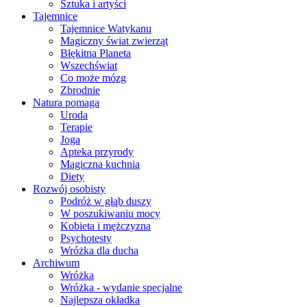
Sztuka i artyści
Tajemnice
Tajemnice Watykanu
Magiczny świat zwierząt
Błękitna Planeta
Wszechświat
Co może mózg
Zbrodnie
Natura pomaga
Uroda
Terapie
Joga
Apteka przyrody
Magiczna kuchnia
Diety
Rozwój osobisty
Podróż w głąb duszy
W poszukiwaniu mocy
Kobieta i mężczyzna
Psychotesty
Wróżka dla ducha
Archiwum
Wróżka
Wróżka - wydanie specjalne
Najlepsza okładka