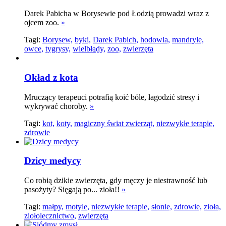
Darek Pabicha w Borysewie pod Łodzią prowadzi wraz z
ojcem zoo.
»
Tagi:
Borysew,
byki,
Darek Pabich,
hodowla,
mandryle,
owce,
tygrysy,
wielbłądy,
zoo,
zwierzęta
Okład z kota
Mruczący terapeuci potrafią koić bóle, łagodzić stresy i
wykrywać choroby.
»
Tagi:
kot,
koty,
magiczny świat zwierząt,
niezwykłe terapie,
zdrowie
Dzicy medycy
Co robią dzikie zwierzęta, gdy męczy je niestrawność lub
pasożyty? Sięgają po... zioła!!
»
Tagi:
małpy,
motyle,
niezwykłe terapie,
słonie,
zdrowie,
zioła,
ziołolecznictwo,
zwierzęta