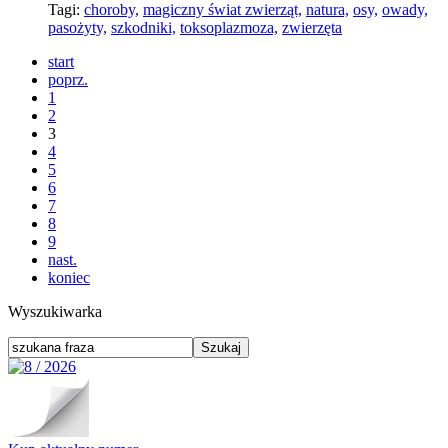
Tagi:
choroby,
magiczny świat zwierząt,
natura,
osy,
owady,
pasożyty,
szkodniki,
toksoplazmoza,
zwierzęta
start
poprz.
1
2
3
4
5
6
7
8
9
nast.
koniec
Wyszukiwarka