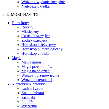
Wróżka - wydanie specjalne
Najlepsza okładka
TPL_MOBI_NAV_TXT
Horoskopy
Roczny
Miesięczny
Co da Ci szczęście
Zodiak dziecięcy
Horoskop księżycowy
Horoskop numerologiczny
Horoskop chiński
Magia
Magia imion
Magia przedmiotów
Magia na co dzień
Wróżby i przepowiednie
Wróżbici i terapeuci
Niezwykli/Niezwykłe
Ludzie i życie
Znani i lubiani
Zjawiska
Podróże
Wierzenia