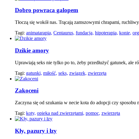
Dobro powraca galopem
Tłoczą się wokół nas. Trącają zamszowymi chrapami, ruchliwy
Tagi:
animatarapia,
Centaurus,
fundacja,
hipoterapia,
konie,
org
Dzikie amory
Uprawiają seks nie tylko po to, żeby przedłużyć gatunek, ale 
Tagi:
gatunki,
miłość,
seks,
związek,
zwierzęta
Zakoceni
Zaczyna się od szukania w necie kota do adopcji czy sposobu
Tagi:
koty,
opieka nad zwierzętami,
pomoc,
zwierzęta
Kły, pazury i łzy