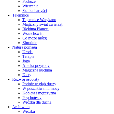
Podróże
Wierzenia
Sztuka i artyści
Tajemnice
Tajemnice Watykanu
Magiczny świat zwierząt
Błękitna Planeta
Wszechświat
Co może mózg
Zbrodnie
Natura pomaga
Uroda
Terapie
Joga
Apteka przyrody
Magiczna kuchnia
Diety
Rozwój osobisty
Podróż w głąb duszy
W poszukiwaniu mocy
Kobieta i mężczyzna
Psychotesty
Wróżka dla ducha
Archiwum
Wróżka