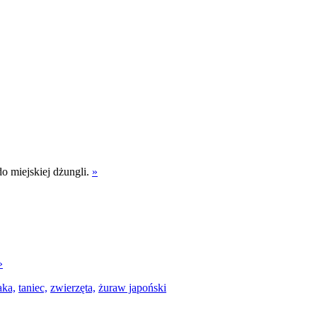
do miejskiej dżungli.
»
»
aka,
taniec,
zwierzęta,
żuraw japoński