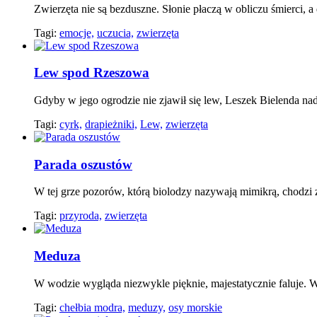
Zwierzęta nie są bezduszne. Słonie płaczą w obliczu śmierci, a
Tagi:
emocje,
uczucia,
zwierzęta
Lew spod Rzeszowa
Gdyby w jego ogrodzie nie zjawił się lew, Leszek Bielenda nad
Tagi:
cyrk,
drapieżniki,
Lew,
zwierzęta
Parada oszustów
W tej grze pozorów, którą biolodzy nazywają mimikrą, chodzi z
Tagi:
przyroda,
zwierzęta
Meduza
W wodzie wygląda niezwykle pięknie, majestatycznie faluje. Wy
Tagi:
chełbia modra,
meduzy,
osy morskie