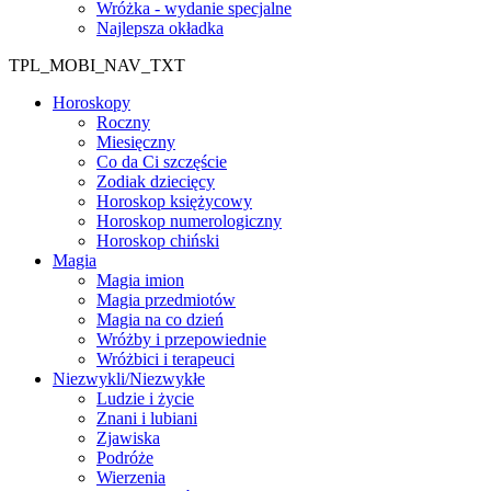
Wróżka - wydanie specjalne
Najlepsza okładka
TPL_MOBI_NAV_TXT
Horoskopy
Roczny
Miesięczny
Co da Ci szczęście
Zodiak dziecięcy
Horoskop księżycowy
Horoskop numerologiczny
Horoskop chiński
Magia
Magia imion
Magia przedmiotów
Magia na co dzień
Wróżby i przepowiednie
Wróżbici i terapeuci
Niezwykli/Niezwykłe
Ludzie i życie
Znani i lubiani
Zjawiska
Podróże
Wierzenia