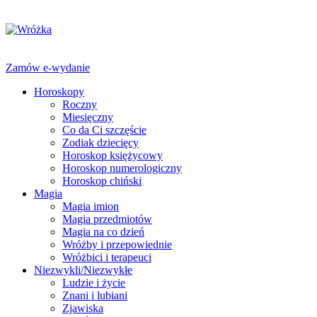
Zamów e-wydanie
Horoskopy
Roczny
Miesięczny
Co da Ci szczęście
Zodiak dziecięcy
Horoskop księżycowy
Horoskop numerologiczny
Horoskop chiński
Magia
Magia imion
Magia przedmiotów
Magia na co dzień
Wróżby i przepowiednie
Wróżbici i terapeuci
Niezwykli/Niezwykłe
Ludzie i życie
Znani i lubiani
Zjawiska