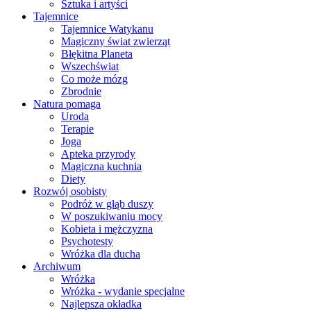
Sztuka i artyści
Tajemnice
Tajemnice Watykanu
Magiczny świat zwierząt
Błękitna Planeta
Wszechświat
Co może mózg
Zbrodnie
Natura pomaga
Uroda
Terapie
Joga
Apteka przyrody
Magiczna kuchnia
Diety
Rozwój osobisty
Podróż w głąb duszy
W poszukiwaniu mocy
Kobieta i mężczyzna
Psychotesty
Wróżka dla ducha
Archiwum
Wróżka
Wróżka - wydanie specjalne
Najlepsza okładka