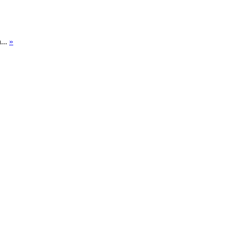
...
»