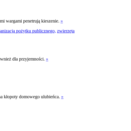
mi wargami penetrują kieszenie.
»
anizacja pożytku publicznego,
zwierzęta
również dla przyjemności.
»
 na kłopoty domowego ulubieńca.
»