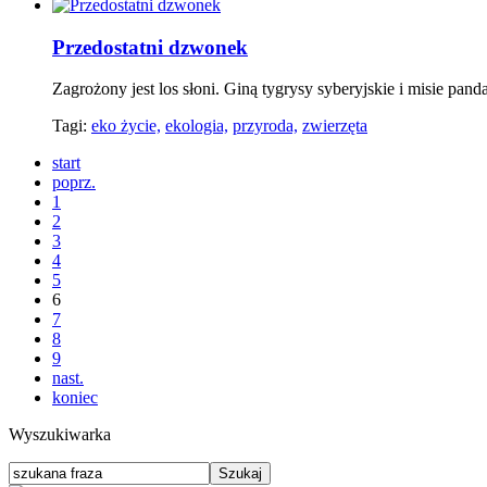
Przedostatni dzwonek
Zagrożony jest los słoni. Giną tygrysy syberyjskie i misie panda
Tagi:
eko życie,
ekologia,
przyroda,
zwierzęta
start
poprz.
1
2
3
4
5
6
7
8
9
nast.
koniec
Wyszukiwarka