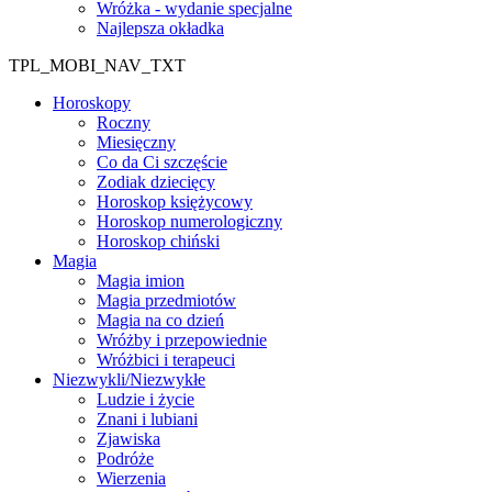
Wróżka - wydanie specjalne
Najlepsza okładka
TPL_MOBI_NAV_TXT
Horoskopy
Roczny
Miesięczny
Co da Ci szczęście
Zodiak dziecięcy
Horoskop księżycowy
Horoskop numerologiczny
Horoskop chiński
Magia
Magia imion
Magia przedmiotów
Magia na co dzień
Wróżby i przepowiednie
Wróżbici i terapeuci
Niezwykli/Niezwykłe
Ludzie i życie
Znani i lubiani
Zjawiska
Podróże
Wierzenia