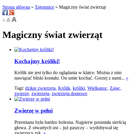
Strona główna
»
Tajemnice
»
Magiczny świat zwierząt
Magiczny świat zwierząt
Kochajmy króliki!
Królik nie jest tylko do oglądania w klatce. Można z nim
nawiązać bliski kontakt. On umie kochać. Gorzej z nami...
»
Tagi:
dzikie zwierzęta,
Królik,
króliki,
Wielkanoc,
Zając,
zwierzę,
zwierzęta,
zwierzęta domowe
Zwierzę w pełni
Przemiana była bardzo bolesna. Najpierw porastała sierścią
głowa. Z otwartych ust – już paszczy – wydobywał się
zwierzęcy ryk.
»