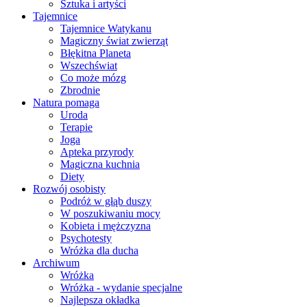
Sztuka i artyści
Tajemnice
Tajemnice Watykanu
Magiczny świat zwierząt
Błękitna Planeta
Wszechświat
Co może mózg
Zbrodnie
Natura pomaga
Uroda
Terapie
Joga
Apteka przyrody
Magiczna kuchnia
Diety
Rozwój osobisty
Podróż w głąb duszy
W poszukiwaniu mocy
Kobieta i mężczyzna
Psychotesty
Wróżka dla ducha
Archiwum
Wróżka
Wróżka - wydanie specjalne
Najlepsza okładka