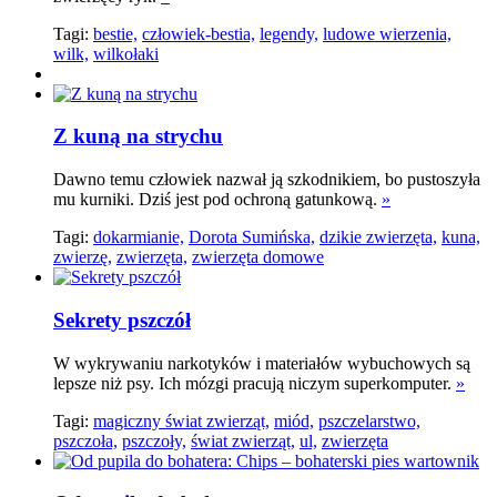
Tagi:
bestie,
człowiek-bestia,
legendy,
ludowe wierzenia,
wilk,
wilkołaki
Z kuną na strychu
Dawno temu człowiek nazwał ją szkodnikiem, bo pustoszyła
mu kurniki. Dziś jest pod ochroną gatunkową.
»
Tagi:
dokarmianie,
Dorota Sumińska,
dzikie zwierzęta,
kuna,
zwierzę,
zwierzęta,
zwierzęta domowe
Sekrety pszczół
W wykrywaniu narkotyków i materiałów wybuchowych są
lepsze niż psy. Ich mózgi pracują niczym superkomputer.
»
Tagi:
magiczny świat zwierząt,
miód,
pszczelarstwo,
pszczoła,
pszczoły,
świat zwierząt,
ul,
zwierzęta