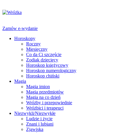
Zamów e-wydanie
Horoskopy
Roczny
Miesięczny
Co da Ci szczęście
Zodiak dziecięcy
Horoskop księżycowy
Horoskop numerologiczny
Horoskop chiński
Magia
Magia imion
Magia przedmiotów
Magia na co dzień
Wróżby i przepowiednie
Wróżbici i terapeuci
Niezwykli/Niezwykłe
Ludzie i życie
Znani i lubiani
Zjawiska