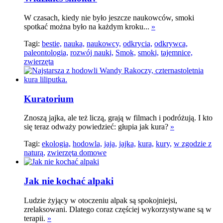
W czasach, kiedy nie było jeszcze naukowców, smoki
spotkać można było na każdym kroku...
»
Tagi:
bestie,
nauka,
naukowcy,
odkrycia,
odkrywca,
paleontologia,
rozwój nauki,
Smok,
smoki,
tajemnice,
zwierzęta
Kuratorium
Znoszą jajka, ale też liczą, grają w filmach i podróżują. I kto
się teraz odważy powiedzieć: głupia jak kura?
»
Tagi:
ekologia,
hodowla,
jaja,
jajka,
kura,
kury,
w zgodzie z
naturą,
zwierzęta domowe
Jak nie kochać alpaki
Ludzie żyjący w otoczeniu alpak są spokojniejsi,
zrelaksowani. Dlatego coraz częściej wykorzystywane są w
terapii.
»