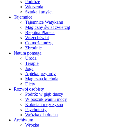
Podróże
Wierzenia
Sztuka i artyści
Tajemnice
Tajemnice Watykanu
Magiczny świat zwierząt
Błękitna Planeta
Wszechświat
Co może mózg
Zbrodnie
Natura pomaga
Uroda
Terapie
Joga
Apteka przyrody
Magiczna kuchnia
Diety
Rozwój osobisty
Podróż w głąb duszy
W poszukiwaniu mocy
Kobieta i mężczyzna
Psychotesty
Wróżka dla ducha
Archiwum
Wróżka