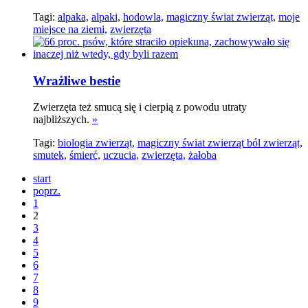
Tagi:
alpaka,
alpaki,
hodowla,
magiczny świat zwierząt,
moje
miejsce na ziemi,
zwierzęta
Wrażliwe bestie
Zwierzęta też smucą się i cierpią z powodu utraty
najbliższych.
»
Tagi:
biologia zwierząt,
magiczny świat zwierząt ból zwierząt,
smutek,
śmierć,
uczucia,
zwierzęta,
żałoba
start
poprz.
1
2
3
4
5
6
7
8
9