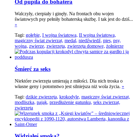
Od pupila do bohatera
Walczyły, cierpiały i ginęły. Na frontach obu wojen
światowych psy pełniły bohaterską służbę. I tak jest do dziś...
»
Tagi:
gołębie,
I wojna światowa,
II wojna światowa,
magiczny świat zwierząt,
medal,
niedźwiedź,
pies,
psy,
wojna,
zwierzę,
zwierzęta,
zwierzęta domowe,
żołnierze
Śmierć za seks
Niektóre zwierzęta umierają z miłości. Dla nich troska o
własne geny i potomstwo jest silniejsza niż wola życia.
»
Tagi:
dzikie zwierzęta,
krokodyle,
magiczny świat zwierząt,
modliszka,
pająk,
przedłużenie gatunku,
seks zwierząt,
zwierzęta
Widziałeś smoka?