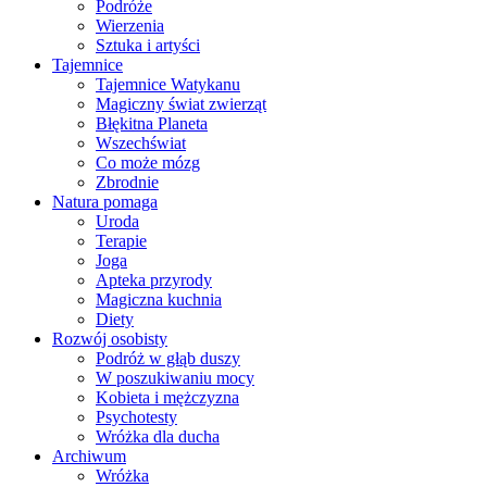
Podróże
Wierzenia
Sztuka i artyści
Tajemnice
Tajemnice Watykanu
Magiczny świat zwierząt
Błękitna Planeta
Wszechświat
Co może mózg
Zbrodnie
Natura pomaga
Uroda
Terapie
Joga
Apteka przyrody
Magiczna kuchnia
Diety
Rozwój osobisty
Podróż w głąb duszy
W poszukiwaniu mocy
Kobieta i mężczyzna
Psychotesty
Wróżka dla ducha
Archiwum
Wróżka