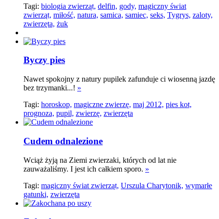
Tagi:
biologia zwierząt,
delfin,
gody,
magiczny świat
zwierząt,
miłość,
natura,
samica,
samiec,
seks,
Tygrys,
zaloty,
zwierzęta,
żuk
Byczy pies
Nawet spokojny z natury pupilek zafunduje ci wiosenną jazdę
bez trzymanki...!
»
Tagi:
horoskop,
magiczne zwierzę,
maj 2012,
pies kot,
prognoza,
pupil,
zwierzę,
zwierzęta
Cudem odnalezione
Wciąż żyją na Ziemi zwierzaki, których od lat nie
zauważaliśmy. I jest ich całkiem sporo.
»
Tagi:
magiczny świat zwierząt,
Urszula Charytonik,
wymarłe
gatunki,
zwierzęta