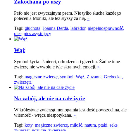
Zakochana po uszy
Pefo nie jest zwyczajnym psem. Nie tylko słucha każdego
polecenia Moniki, ale też słyszy za nią.
»
Tagi:
głuchota,
Joanna Derda,
labrador,
niepełnosprawność,
pies,
pies asystujący
Wąż
Symbol życia i śmierci, odrodzenia i grzechu. Żadne inne
zwierzę nie wywołuje tyle skrajnych emocji.
»
Tagi:
magiczne zwierzę,
symbol,
Wąż,
Zuzanna Grębecka,
zwierzęta
Na zabój, ale nie na całe życie
W królestwie zwierząt monogamia jest dość powszechna, ale
wierność - wręcz niespotykana.
»
Tagi:
koty,
magiczne zwierzę,
miłość,
natura,
ptaki,
seks
zwierząt,
uczucia,
zwierzęta