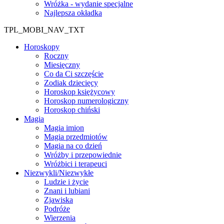
Wróżka - wydanie specjalne
Najlepsza okładka
TPL_MOBI_NAV_TXT
Horoskopy
Roczny
Miesięczny
Co da Ci szczęście
Zodiak dziecięcy
Horoskop księżycowy
Horoskop numerologiczny
Horoskop chiński
Magia
Magia imion
Magia przedmiotów
Magia na co dzień
Wróżby i przepowiednie
Wróżbici i terapeuci
Niezwykli/Niezwykłe
Ludzie i życie
Znani i lubiani
Zjawiska
Podróże
Wierzenia