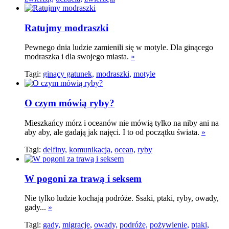
Ratujmy modraszki
Pewnego dnia ludzie zamienili się w motyle. Dla ginącego
modraszka i dla swojego miasta.
»
Tagi:
ginący gatunek,
modraszki,
motyle
O czym mówią ryby?
Mieszkańcy mórz i oceanów nie mówią tylko na niby ani na
aby aby, ale gadają jak najęci. I to od początku świata.
»
Tagi:
delfiny,
komunikacja,
ocean,
ryby
W pogoni za trawą i seksem
Nie tylko ludzie kochają podróże. Ssaki, ptaki, ryby, owady,
gady...
»
Tagi:
gady,
migracje,
owady,
podróże,
pożywienie,
ptaki,