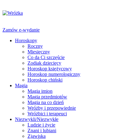
Zamów e-wydanie
Horoskopy
Roczny
Miesięczny
Co da Ci szczęście
Zodiak dziecięcy
Horoskop księżycowy
Horoskop numerologiczny
Horoskop chiński
Magia
Magia imion
Magia przedmiotów
Magia na co dzień
Wróżby i przepowiednie
Wróżbici i terapeuci
Niezwykli/Niezwykłe
Ludzie i życie
Znani i lubiani
Zjawiska