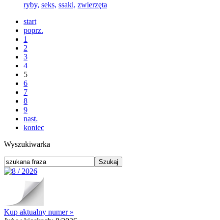
ryby,
seks,
ssaki,
zwierzęta
start
poprz.
1
2
3
4
5
6
7
8
9
nast.
koniec
Wyszukiwarka
Kup aktualny numer »