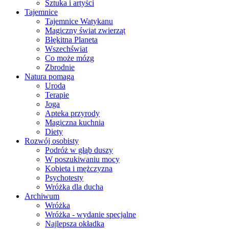
Sztuka i artyści
Tajemnice
Tajemnice Watykanu
Magiczny świat zwierząt
Błękitna Planeta
Wszechświat
Co może mózg
Zbrodnie
Natura pomaga
Uroda
Terapie
Joga
Apteka przyrody
Magiczna kuchnia
Diety
Rozwój osobisty
Podróż w głąb duszy
W poszukiwaniu mocy
Kobieta i mężczyzna
Psychotesty
Wróżka dla ducha
Archiwum
Wróżka
Wróżka - wydanie specjalne
Najlepsza okładka