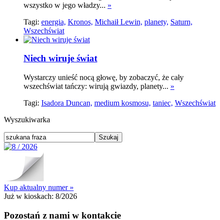
wszystko w jego władzy...
»
Tagi:
energia,
Kronos,
Michaił Lewin,
planety,
Saturn,
Wszechświat
Niech wiruje świat
Wystarczy unieść nocą głowę, by zobaczyć, że cały
wszechświat tańczy: wirują gwiazdy, planety...
»
Tagi:
Isadora Duncan,
medium kosmosu,
taniec,
Wszechświat
Wyszukiwarka
Kup aktualny numer »
Już w kioskach:
8/2026
Pozostań z nami w kontakcie