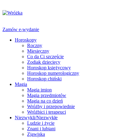
Zamów e-wydanie
Horoskopy
Roczny
Miesięczny
Co da Ci szczęście
Zodiak dziecięcy
Horoskop księżycowy
Horoskop numerologiczny
Horoskop chiński
Magia
Magia imion
Magia przedmiotów
Magia na co dzień
Wróżby i przepowiednie
Wróżbici i terapeuci
Niezwykli/Niezwykłe
Ludzie i życie
Znani i lubiani
Zjawiska