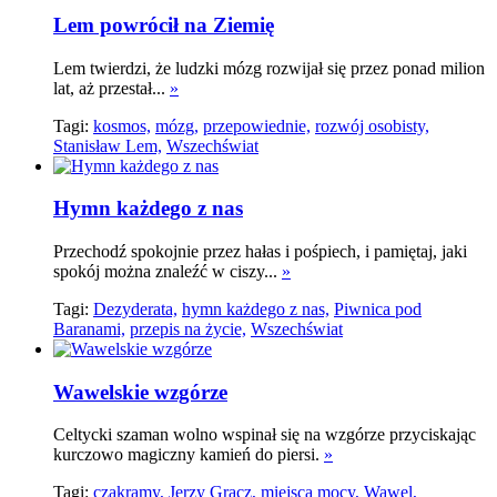
Lem powrócił na Ziemię
Lem twierdzi, że ludzki mózg rozwijał się przez ponad milion
lat, aż przestał...
»
Tagi:
kosmos,
mózg,
przepowiednie,
rozwój osobisty,
Stanisław Lem,
Wszechświat
Hymn każdego z nas
Przechodź spokojnie przez hałas i pośpiech, i pamiętaj, jaki
spokój można znaleźć w ciszy...
»
Tagi:
Dezyderata,
hymn każdego z nas,
Piwnica pod
Baranami,
przepis na życie,
Wszechświat
Wawelskie wzgórze
Celtycki szaman wolno wspinał się na wzgórze przyciskając
kurczowo magiczny kamień do piersi.
»
Tagi:
czakramy,
Jerzy Gracz,
miejsca mocy,
Wawel,