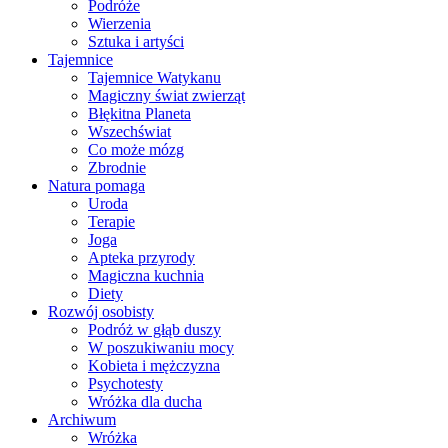
Podróże
Wierzenia
Sztuka i artyści
Tajemnice
Tajemnice Watykanu
Magiczny świat zwierząt
Błękitna Planeta
Wszechświat
Co może mózg
Zbrodnie
Natura pomaga
Uroda
Terapie
Joga
Apteka przyrody
Magiczna kuchnia
Diety
Rozwój osobisty
Podróż w głąb duszy
W poszukiwaniu mocy
Kobieta i mężczyzna
Psychotesty
Wróżka dla ducha
Archiwum
Wróżka