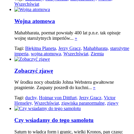
Wszechświat
Wojna atomowa
Mahabharata, poemat powstały 400 lat p.n.e. tak opisuje
wojnę starożytnych imperiów...
»
Tagi:
Błękitna Planeta,
Jerzy Gracz,
Mahabharata,
starożytne
imperia,
wojna atomowa,
Wszechświat,
Ziemia
Zobaczyć zjawę
W środku nocy obudziło Johna Webstera gwałtowne
pragnienie. Zaspany poszedł do kuchni...
»
Tagi:
duchy,
Hoimar von Dittfurt,
Jerzy Gracz,
Victor
Henseley,
Wszechświat,
zjawiska paranormalne,
zjawy
Czy wsiadamy do tego samolotu
Saturn to władca form i granic, wielki Kronos, pan czasu: