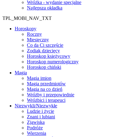
Wróżka - wydanie specjalne
Najlepsza okładka
TPL_MOBI_NAV_TXT
Horoskopy
Roczny
Miesięczny
Co da Ci szczęście
Zodiak dziecięcy
Horoskop księżycowy
Horoskop numerologiczny
Horoskop chiński
Magia
Magia imion
Magia przedmiotów
Magia na co dzień
Wróżby i przepowiednie
Wróżbici i terapeuci
Niezwykli/Niezwykłe
Ludzie i życie
Znani i lubiani
Zjawiska
Podróże
Wierzenia