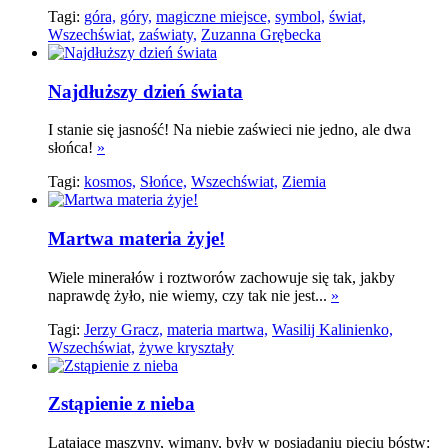
Tagi:
góra,
góry,
magiczne miejsce,
symbol,
świat,
Wszechświat,
zaświaty,
Zuzanna Grębecka
Najdłuższy dzień świata
I stanie się jasność! Na niebie zaświeci nie jedno, ale dwa
słońca!
»
Tagi:
kosmos,
Słońce,
Wszechświat,
Ziemia
Martwa materia żyje!
Wiele minerałów i roztworów zachowuje się tak, jakby
naprawdę żyło, nie wiemy, czy tak nie jest...
»
Tagi:
Jerzy Gracz,
materia martwa,
Wasilij Kalinienko,
Wszechświat,
żywe kryształy
Zstąpienie z nieba
Latające maszyny, wimany, były w posiadaniu pięciu bóstw: