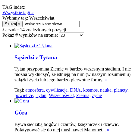
TAG index:
Wszystkie tagi »
Wybrany tag:
Wszechświat
Łącznie:
14
znalezionych pozycji.
Pokaż # wyników na stronie:
Sąsiedzi z Tytana
Tytan przypomina Ziemię w bardzo wczesnym stadium. I nie
można wykluczyć, że istnieją na nim (w naszym rozumieniu)
zalążki życia lub jego bardzo pierwotne formy.
»
Tagi:
atmosfera,
cywilizacja,
DNA,
kosmos,
nauka,
planety,
powietrze,
Tytan,
Wszechświat,
Ziemia,
życie
Góra
Bywa siedzibą bogów i czartów, księżniczek i dziewic.
Pofatygować się do niej musi nawet Mahomet...
»