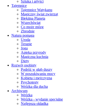
Sztuka i artyści
Tajemnice
Tajemnice Watykanu
Magiczny świat zwierząt
Błękitna Planeta
Wszechświat
Co może mózg
Zbrodnie
Natura pomaga
Uroda
Terapie
Joga
Apteka przyrody
Magiczna kuchnia
Diety
Rozwój osobisty
Podróż w głąb duszy
W poszukiwaniu mocy
Kobieta i mężczyzna
Psychotesty
Wróżka dla ducha
Archiwum
Wróżka
Wróżka - wydanie specjalne
Najlepsza okładka