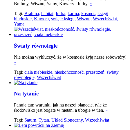
Brahmy, Wisznu, Yamy, Kuwery i Indry.
»
Tagi:
Brahma,
habitat,
Indra,
karma,
kosmos,
księgi
hinduskie,
Kuwera,
święte księgi,
Wisznu,
Wszechświat,
Yama
Światy równoległe
Nie można wykluczyć, że w kosmosie żyją nasze sobowtóry!
»
Tagi:
ciała niebieskie,
nieskończoność,
przestrzeń,
światy
równolegle,
Wszechświat
Na tytanie
Panują tam warunki, jak na naszej planecie, tyle że
środowisko jest bogate w metan, a ubogie w tlen.
»
Tagi:
Saturn,
Tytan,
Układ Słoneczny,
Wszechświat