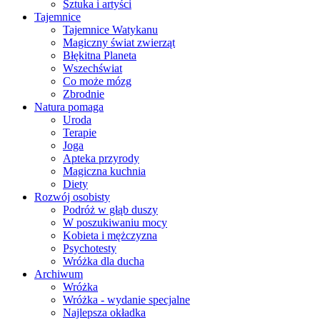
Sztuka i artyści
Tajemnice
Tajemnice Watykanu
Magiczny świat zwierząt
Błękitna Planeta
Wszechświat
Co może mózg
Zbrodnie
Natura pomaga
Uroda
Terapie
Joga
Apteka przyrody
Magiczna kuchnia
Diety
Rozwój osobisty
Podróż w głąb duszy
W poszukiwaniu mocy
Kobieta i mężczyzna
Psychotesty
Wróżka dla ducha
Archiwum
Wróżka
Wróżka - wydanie specjalne
Najlepsza okładka