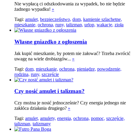
Nie wypłacą ci odszkodowania za wypadek, bo nie będzie
żadnego wypadku!
»
Tagi:
amulet,
bezpieczeństwo,
dom,
kamienie szlachetne,
mieszkanie,
ochrona,
runy,
talizman,
urlop,
wakacje,
zioła
Własne gniazdko z ogłoszenia
Jak kupić mieszkanie, by potem nie żałować? Trzeba zwrócić
uwagę na wiele drobiazgów...
»
Tagi:
dom,
mieszkanie,
ochrona,
pieniądze,
powodzenie,
rodzina,
runy,
szczęście
Czy nosić amulet i talizman?
Czy można je nosić jednocześnie? Czy energia jednego nie
zakłóca działania drugiego?
»
Tagi:
amulet,
amulety,
energia,
ochrona,
pomoc,
szczęście,
talizman,
talizmany