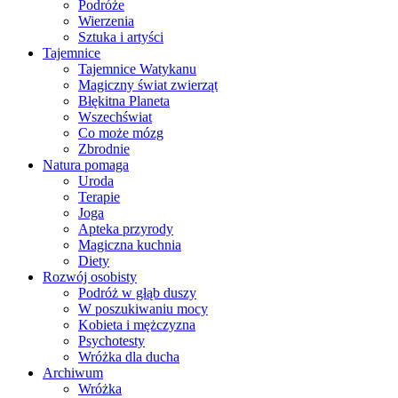
Podróże
Wierzenia
Sztuka i artyści
Tajemnice
Tajemnice Watykanu
Magiczny świat zwierząt
Błękitna Planeta
Wszechświat
Co może mózg
Zbrodnie
Natura pomaga
Uroda
Terapie
Joga
Apteka przyrody
Magiczna kuchnia
Diety
Rozwój osobisty
Podróż w głąb duszy
W poszukiwaniu mocy
Kobieta i mężczyzna
Psychotesty
Wróżka dla ducha
Archiwum
Wróżka