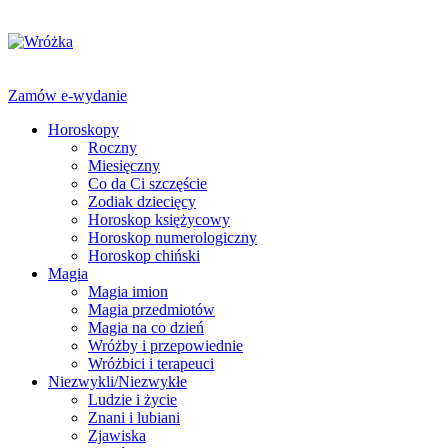
Zamów e-wydanie
Horoskopy
Roczny
Miesięczny
Co da Ci szczęście
Zodiak dziecięcy
Horoskop księżycowy
Horoskop numerologiczny
Horoskop chiński
Magia
Magia imion
Magia przedmiotów
Magia na co dzień
Wróżby i przepowiednie
Wróżbici i terapeuci
Niezwykli/Niezwykłe
Ludzie i życie
Znani i lubiani
Zjawiska