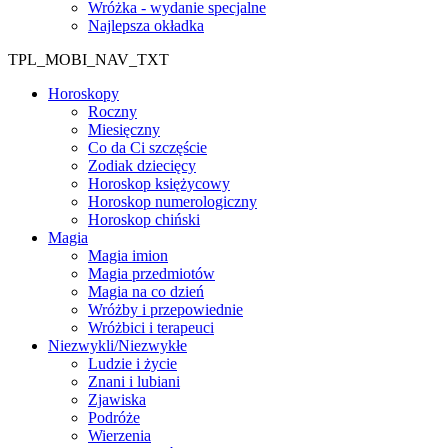
Wróżka - wydanie specjalne
Najlepsza okładka
TPL_MOBI_NAV_TXT
Horoskopy
Roczny
Miesięczny
Co da Ci szczęście
Zodiak dziecięcy
Horoskop księżycowy
Horoskop numerologiczny
Horoskop chiński
Magia
Magia imion
Magia przedmiotów
Magia na co dzień
Wróżby i przepowiednie
Wróżbici i terapeuci
Niezwykli/Niezwykłe
Ludzie i życie
Znani i lubiani
Zjawiska
Podróże
Wierzenia