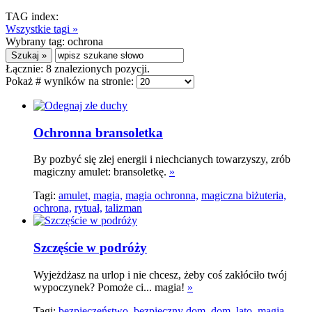
TAG index:
Wszystkie tagi »
Wybrany tag:
ochrona
Łącznie:
8
znalezionych pozycji.
Pokaż # wyników na stronie:
Ochronna bransoletka
By pozbyć się złej energii i niechcianych towarzyszy, zrób
magiczny amulet: bransoletkę.
»
Tagi:
amulet,
magia,
magia ochronna,
magiczna biżuteria,
ochrona,
rytuał,
talizman
Szczęście w podróży
Wyjeżdżasz na urlop i nie chcesz, żeby coś zakłóciło twój
wypoczynek? Pomoże ci... magia!
»
Tagi:
bezpieczeństwo,
bezpieczny dom,
dom,
lato,
magia,