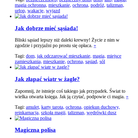
magia ochronna,
mieszkanie,
ochrona,
podróż,
talizman,
urlop,
wakacje,
wyjazd
Jak dobrze mieć sąsiada!
Bliski sąsiad lepszy niż daleki krewny! Życie z nim w
zgodzie i przyjaźni po prostu się opłaca.
»
Tagi:
dom,
jak odczarować mieszkanie,
magia,
miejsce
zamieszkania,
mieszkanie,
ochrona,
sąsiad,
sól
Jak złapać wiatr w żagle?
Zapomnij, że istnieje coś takiego jak przypadek. Świat to
wielka otwarta księga. Jak ją czytać, podpowie ci magia.
»
Tagi:
amulet,
karty tarota,
ochrona,
opiekun duchowy,
reinkarnacja,
szkoła magii,
talizman,
wędrówki dusz
Magiczna polisa