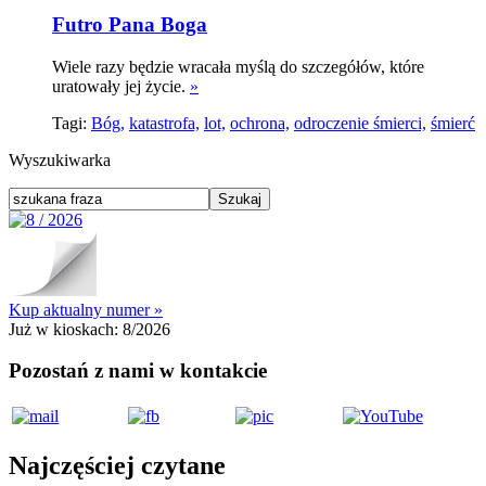
Futro Pana Boga
Wiele razy będzie wracała myślą do szczegółów, które
uratowały jej życie.
»
Tagi:
Bóg,
katastrofa,
lot,
ochrona,
odroczenie śmierci,
śmierć
Wyszukiwarka
Kup aktualny numer »
Już w kioskach:
8/2026
Pozostań z nami w kontakcie
Najczęściej czytane