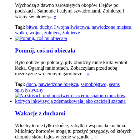
Wychodzą z dawno zarośniętych okopów i lejów po
pociskach. Samotnie i całymi szwadronami. Żołnierze I
wojny światowej...
»
Tagi:
bitwa,
duchy,
I wojna światowa,
nawiedzone miejsca,
walka,
wojna,
żołnierz,
żołnierze
Pomnij, coś mi obiecała
Było dobrze po północy, gdy obudziły mnie kroki wokół
łóżka. Ogarnął mnie strach. Zobaczyłam przed sobą
mężczyznę w ciemnym garniturze...
»
Tagi:
duch,
nawiedzone miejsca,
samobójstwo,
seans
spirytystyczny
Wakacje z duchami
Włochy to nie tylko słońce, zabytki i wspaniała kuchnia.
Miłośnicy horrorów mogą tu przeżyć przygody, od których
cierpnie skóra i głos więźnie w gardle...
»