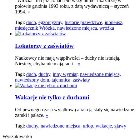
"Wróżka" ma już 20 lat! Pierwszy numer ukazał się w
połowie grudnia 1993 roku, z datą wydawniczą – styczeń
1994.
»
Tagi:
duch,
egzorcyzmy,
historie prawdziwe,
jubileusz,
miesięcznik Wróżka,
nawiedzone miejsca,
wróżka
Lokatorzy z zaświatów
Naukowcy nie mają wątpliwości – duchy nie istnieją.
Niestety, chyba nie mają racji...
»
Tagi:
duch,
duchy,
inny wymiar,
nawiedzone miejsca,
nawiedzony dom,
tajemnica,
zaświaty
Wakacje nie tylko z duchami
Od pewnego czasu wyjątkową atrakcją stały się nawiedzane
zamki i pałace.
»
Tagi:
duchy,
nawiedzone miejsca,
urlop,
wakacje,
zjawy
Wyszukiwarka