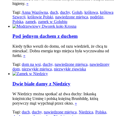
higieny.
»
Tagi:
Anna Wazówna,
duch,
duchy,
Golub,
królowa,
królowa
Szwecji,
królowie Polski,
nawiedzone miejsca,
podróże,
Polska,
zamek,
zamek w Golubiu
Pod jednym dachem z duchem
Kiedy tylko weszli do domu, od razu wiedzieli, że chcą tu
mieszkać. Dobra energia tego miejsca była wyczuwalna od
furtki.
»
Tagi:
dom na wsi,
duchy,
nawiedzone miejsca,
nawiedzony
dom,
niezwykłe miejsca,
niezwykłe zjawiska
Dwie białe damy z Niedzicy
W Niedzicy można spotkać aż dwa duchy: Inkaską
księżniczkę Uminę i polską księżną Brunhildę, którą
porywczy mąż wypchnął przez okno.
»
Tagi:
duch,
duchy,
nawiedzone miejsca,
Niedzica,
Polska,