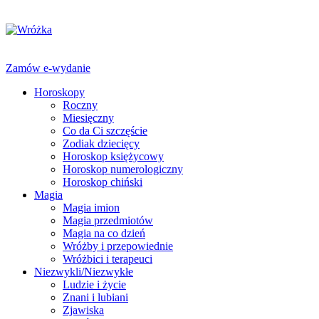
Zamów e-wydanie
Horoskopy
Roczny
Miesięczny
Co da Ci szczęście
Zodiak dziecięcy
Horoskop księżycowy
Horoskop numerologiczny
Horoskop chiński
Magia
Magia imion
Magia przedmiotów
Magia na co dzień
Wróżby i przepowiednie
Wróżbici i terapeuci
Niezwykli/Niezwykłe
Ludzie i życie
Znani i lubiani
Zjawiska