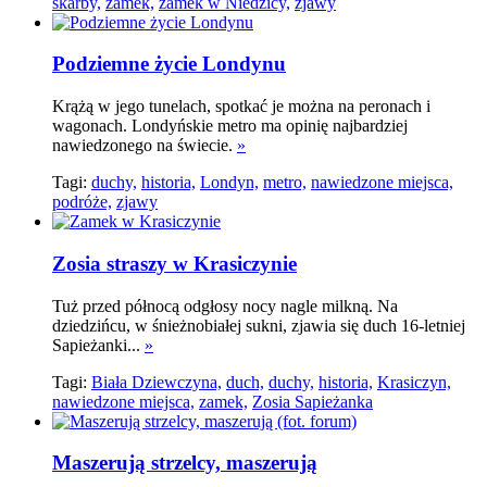
skarby,
zamek,
zamek w Niedzicy,
zjawy
Podziemne życie Londynu
Krążą w jego tunelach, spotkać je można na peronach i
wagonach. Londyńskie metro ma opinię najbardziej
nawiedzonego na świecie.
»
Tagi:
duchy,
historia,
Londyn,
metro,
nawiedzone miejsca,
podróże,
zjawy
Zosia straszy w Krasiczynie
Tuż przed północą odgłosy nocy nagle milkną. Na
dziedzińcu, w śnieżnobiałej sukni, zjawia się duch 16-letniej
Sapieżanki...
»
Tagi:
Biała Dziewczyna,
duch,
duchy,
historia,
Krasiczyn,
nawiedzone miejsca,
zamek,
Zosia Sapieżanka
Maszerują strzelcy, maszerują