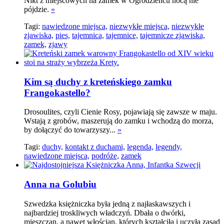
Nikt z miejscowych na zamek w Ogrodzieńcu nocą nie
pójdzie.
»
Tagi:
nawiedzone miejsca,
niezwykłe miejsca,
niezwykłe
zjawiska,
pies,
tajemnica,
tajemnice,
tajemnicze zjawiska,
zamek,
zjawy
Kim są duchy z kreteńskiego zamku
Frangokastello?
Drosoulites, czyli Cienie Rosy, pojawiają się zawsze w maju.
Wstają z grobów, maszerują do zamku i wchodzą do morza,
by dołączyć do towarzyszy...
»
Tagi:
duchy,
kontakt z duchami,
legenda,
legendy,
nawiedzone miejsca,
podróże,
zamek
Anna na Golubiu
Szwedzka księżniczka była jedną z najłaskawszych i
najbardziej troskliwych władczyń. Dbała o dwórki,
mieszczan, a nawet włościan, których kształciła i uczyła zasad