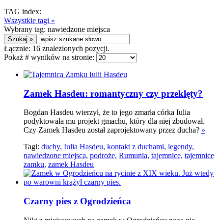
TAG index:
Wszystkie tagi »
Wybrany tag:
nawiedzone miejsca
Łącznie:
16
znalezionych pozycji.
Pokaż # wyników na stronie:
Zamek Hasdeu: romantyczny czy przeklęty?
Bogdan Hasdeu wierzył, że to jego zmarła córka Iulia
podyktowała mu projekt gmachu, który dla niej zbudował.
Czy Zamek Hasdeu został zaprojektowany przez ducha?
»
Tagi:
duchy,
Iulia Hasdeu,
kontakt z duchami,
legendy,
nawiedzone miejsca,
podroże,
Rumunia,
tajemnice,
tajemnice
zamku,
zamek Hasdeu
Czarny pies z Ogrodzieńca