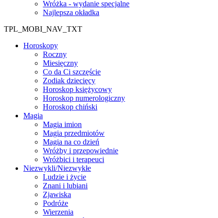
Wróżka - wydanie specjalne
Najlepsza okładka
TPL_MOBI_NAV_TXT
Horoskopy
Roczny
Miesięczny
Co da Ci szczęście
Zodiak dziecięcy
Horoskop księżycowy
Horoskop numerologiczny
Horoskop chiński
Magia
Magia imion
Magia przedmiotów
Magia na co dzień
Wróżby i przepowiednie
Wróżbici i terapeuci
Niezwykli/Niezwykłe
Ludzie i życie
Znani i lubiani
Zjawiska
Podróże
Wierzenia