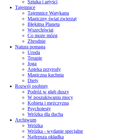
Sztuka i artyści
Tajemnice
Tajemnice Watykanu
Magiczny świat zwierząt
Błękitna Planeta
Wszechświat
Co może mózg
Zbrodnie
Natura pomaga
Uroda
Terapie
Joga
Apteka przyrody
Magiczna kuchnia
Diety
Rozwój osobisty
Podróż w głąb duszy
W poszukiwaniu mocy
Kobieta i mężczyzna
Psychotesty
Wróżka dla ducha
Archiwum
Wróżka
Wróżka - wydanie specjalne
Najlepsza okładka