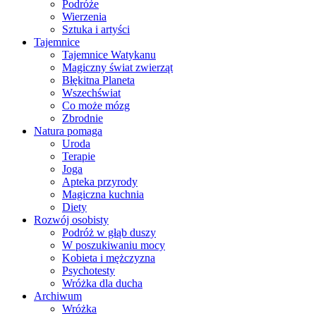
Podróże
Wierzenia
Sztuka i artyści
Tajemnice
Tajemnice Watykanu
Magiczny świat zwierząt
Błękitna Planeta
Wszechświat
Co może mózg
Zbrodnie
Natura pomaga
Uroda
Terapie
Joga
Apteka przyrody
Magiczna kuchnia
Diety
Rozwój osobisty
Podróż w głąb duszy
W poszukiwaniu mocy
Kobieta i mężczyzna
Psychotesty
Wróżka dla ducha
Archiwum
Wróżka