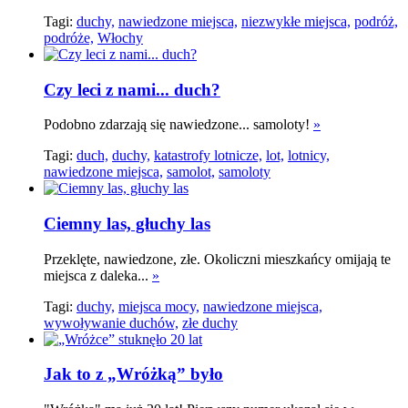
Tagi:
duchy,
nawiedzone miejsca,
niezwykłe miejsca,
podróż,
podróże,
Włochy
Czy leci z nami... duch?
Podobno zdarzają się nawiedzone... samoloty!
»
Tagi:
duch,
duchy,
katastrofy lotnicze,
lot,
lotnicy,
nawiedzone miejsca,
samolot,
samoloty
Ciemny las, głuchy las
Przeklęte, nawiedzone, złe. Okoliczni mieszkańcy omijają te
miejsca z daleka...
»
Tagi:
duchy,
miejsca mocy,
nawiedzone miejsca,
wywoływanie duchów,
złe duchy
Jak to z „Wróżką” było