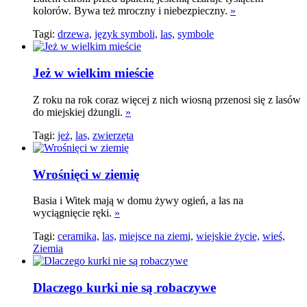
kolorów. Bywa też mroczny i niebezpieczny.
»
Tagi:
drzewa,
język symboli,
las,
symbole
Jeż w wielkim mieście
Z roku na rok coraz więcej z nich wiosną przenosi się z lasów
do miejskiej dżungli.
»
Tagi:
jeż,
las,
zwierzęta
Wrośnięci w ziemię
Basia i Witek mają w domu żywy ogień, a las na
wyciągnięcie ręki.
»
Tagi:
ceramika,
las,
miejsce na ziemi,
wiejskie życie,
wieś,
Ziemia
Dlaczego kurki nie są robaczywe