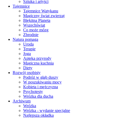
Sztuka i artyści
Tajemnice
Tajemnice Watykanu
Magiczny świat zwierząt
Błękitna Planeta
Wszechświat
Co może mózg
Zbrodnie
Natura pomaga
Uroda
Terapie
Joga
Apteka przyrody
Magiczna kuchnia
Diety
Rozwój osobisty
Podróż w głąb duszy
W poszukiwaniu mocy
Kobieta i mężczyzna
Psychotesty
Wróżka dla ducha
Archiwum
Wróżka
Wróżka - wydanie specjalne
Najlepsza okładka