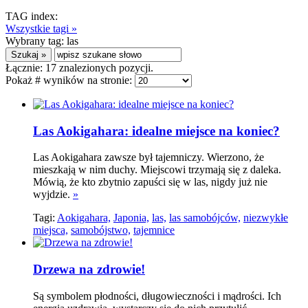
TAG index:
Wszystkie tagi »
Wybrany tag:
las
Łącznie:
17
znalezionych pozycji.
Pokaż # wyników na stronie:
Las Aokigahara: idealne miejsce na koniec?
Las Aokigahara zawsze był tajemniczy. Wierzono, że
mieszkają w nim duchy. Miejscowi trzymają się z daleka.
Mówią, że kto zbytnio zapuści się w las, nigdy już nie
wyjdzie.
»
Tagi:
Aokigahara,
Japonia,
las,
las samobójców,
niezwykłe
miejsca,
samobójstwo,
tajemnice
Drzewa na zdrowie!
Są symbolem płodności, długowieczności i mądrości. Ich