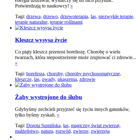
energia uzdrawia, wystarczy się do nich przytulić.
Potwierdzają to naukowcy!
»
Tagi:
drzewa,
drzewo,
drzewoterapia,
las,
niezwykłe terapie,
terapie naturalne,
terapie roślinami
Kleszcz wysysa życie
Co piąty kleszcz przenosi boreliozę. Chorobę o wielu
twarzach, która niepostrzeżenie może zrujnować ci zdrowie...
»
Tagi:
borelioza,
choroby,
choroby psychosomatyczne,
kleszcze,
las,
owady,
ukąszenia,
zdrowie
Żaby wystrojone do ślubu
Gdybyśmy zechcieli przyjrzeć się życiu innych gatunków,
tylko byśmy zyskali.
»
Tagi:
Dorota Sumińska,
las,
magiczny świat zwierząt,
małżeństwo,
natura,
rozwód,
zwierzę,
zwierzęta