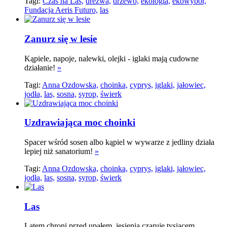
Tagi:
Czas na Las,
drezwa,
drzewo,
ekologia,
ekowybór,
Fundacja Aeris Futuro,
las
Zanurz się w lesie
Kąpiele, napoje, nalewki, olejki - iglaki mają cudowne
działanie!
»
Tagi:
Anna Ozdowska,
choinka,
cyprys,
iglaki,
jałowiec,
jodła,
las,
sosna,
syrop,
świerk
Uzdrawiająca moc choinki
Spacer wśród sosen albo kąpiel w wywarze z jedliny działa
lepiej niż sanatorium!
»
Tagi:
Anna Ozdowska,
choinka,
cyprys,
iglaki,
jałowiec,
jodła,
las,
sosna,
syrop,
świerk
Las
Latem chroni przed upałem, jesienią czaruje tysiącem