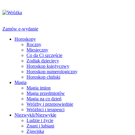
Zamów e-wydanie
Horoskopy
Roczny
Miesięczny
Co da Ci szczęście
Zodiak dziecięcy
Horoskop księżycowy
Horoskop numerologiczny
Horoskop chiński
Magia
Magia imion
Magia przedmiotów
Magia na co dzień
Wróżby i przepowiednie
Wróżbici i terapeuci
Niezwykli/Niezwykłe
Ludzie i życie
Znani i lubiani
Zjawiska