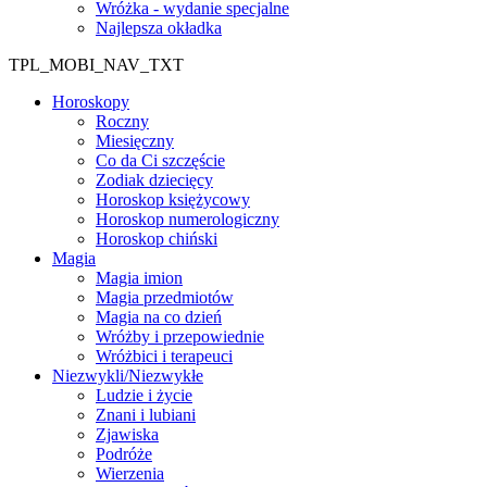
Wróżka - wydanie specjalne
Najlepsza okładka
TPL_MOBI_NAV_TXT
Horoskopy
Roczny
Miesięczny
Co da Ci szczęście
Zodiak dziecięcy
Horoskop księżycowy
Horoskop numerologiczny
Horoskop chiński
Magia
Magia imion
Magia przedmiotów
Magia na co dzień
Wróżby i przepowiednie
Wróżbici i terapeuci
Niezwykli/Niezwykłe
Ludzie i życie
Znani i lubiani
Zjawiska
Podróże
Wierzenia