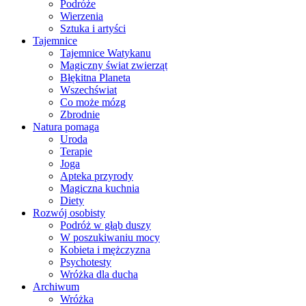
Podróże
Wierzenia
Sztuka i artyści
Tajemnice
Tajemnice Watykanu
Magiczny świat zwierząt
Błękitna Planeta
Wszechświat
Co może mózg
Zbrodnie
Natura pomaga
Uroda
Terapie
Joga
Apteka przyrody
Magiczna kuchnia
Diety
Rozwój osobisty
Podróż w głąb duszy
W poszukiwaniu mocy
Kobieta i mężczyzna
Psychotesty
Wróżka dla ducha
Archiwum
Wróżka