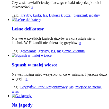
Czy zastanawialiście się, dlaczego robaki nie jedzą kurek i
lejkowców?
»
Tagi:
grzyby,
kurki,
las,
Łukasz Łuczaj,
pieprznik jadalny
Leśne delikatesy
Nie we wszystkich krajach grzyby wykorzystuje się w
kuchni. W Holandii nie zbiera się grzybów.
»
Tagi:
gotowanie,
grzyby,
las,
magiczna kuchnia
Squash w małej wiosce
Na wsi można mieć wszystko to, co w mieście. I jeszcze dużo
więcej...
»
Tagi:
Gryżyński Park Krajobrazowy,
las,
miejsce na ziemi,
wieś
Na jagody