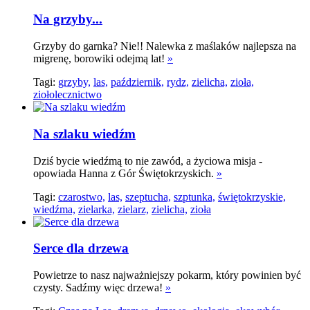
Na grzyby...
Grzyby do garnka? Nie!! Nalewka z maślaków najlepsza na
migrenę, borowiki odejmą lat!
»
Tagi:
grzyby,
las,
październik,
rydz,
zielicha,
zioła,
ziołolecznictwo
Na szlaku wiedźm
Dziś bycie wiedźmą to nie zawód, a życiowa misja -
opowiada Hanna z Gór Świętokrzyskich.
»
Tagi:
czarostwo,
las,
szeptucha,
szptunka,
świętokrzyskie,
wiedźma,
zielarka,
zielarz,
zielicha,
zioła
Serce dla drzewa
Powietrze to nasz najważniejszy pokarm, który powinien być
czysty. Sadźmy więc drzewa!
»