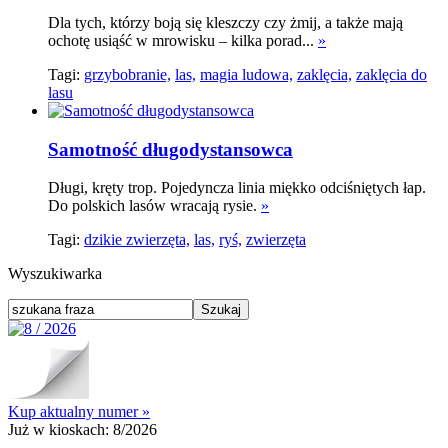
Dla tych, którzy boją się kleszczy czy żmij, a także mają
ochotę usiąść w mrowisku – kilka porad...
»
Tagi:
grzybobranie,
las,
magia ludowa,
zaklęcia,
zaklęcia do
lasu
Samotność długodystansowca
Długi, kręty trop. Pojedyncza linia miękko odciśniętych łap.
Do polskich lasów wracają rysie.
»
Tagi:
dzikie zwierzęta,
las,
ryś,
zwierzęta
Wyszukiwarka
Kup aktualny numer »
Już w kioskach:
8/2026