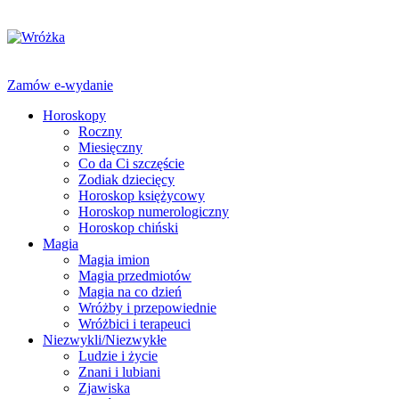
Zamów e-wydanie
Horoskopy
Roczny
Miesięczny
Co da Ci szczęście
Zodiak dziecięcy
Horoskop księżycowy
Horoskop numerologiczny
Horoskop chiński
Magia
Magia imion
Magia przedmiotów
Magia na co dzień
Wróżby i przepowiednie
Wróżbici i terapeuci
Niezwykli/Niezwykłe
Ludzie i życie
Znani i lubiani
Zjawiska