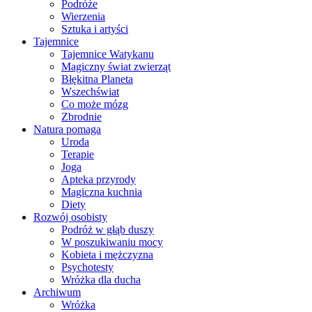
Podróże
Wierzenia
Sztuka i artyści
Tajemnice
Tajemnice Watykanu
Magiczny świat zwierząt
Błękitna Planeta
Wszechświat
Co może mózg
Zbrodnie
Natura pomaga
Uroda
Terapie
Joga
Apteka przyrody
Magiczna kuchnia
Diety
Rozwój osobisty
Podróż w głąb duszy
W poszukiwaniu mocy
Kobieta i mężczyzna
Psychotesty
Wróżka dla ducha
Archiwum
Wróżka