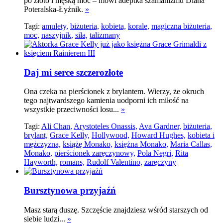
po złoto i męską moc – mówi adeptka szamanizmu Diana
Poteralska-Łyżnik.
»
Tagi:
amulety,
biżuteria,
kobieta,
korale,
magiczna biżuteria,
moc,
naszyjnik,
siła,
talizmany
Daj mi serce szczerozłote
Ona czeka na pierścionek z brylantem. Wierzy, że okruch
tego najtwardszego kamienia uodporni ich miłość na
wszystkie przeciwności losu...
»
Tagi:
Ali Chan,
Arystoteles Onassis,
Ava Gardner,
biżuteria,
brylant,
Grace Kelly,
Hollywood,
Howard Hughes,
kobieta i
mężczyzna,
książę Monako,
księżna Monako,
Maria Callas,
Monako,
pierścionek zaręczynowy,
Pola Negri,
Rita
Hayworth,
romans,
Rudolf Valentino,
zaręczyny
Bursztynowa przyjaźń
Masz starą duszę. Szczęście znajdziesz wśród starszych od
siebie ludzi...
»