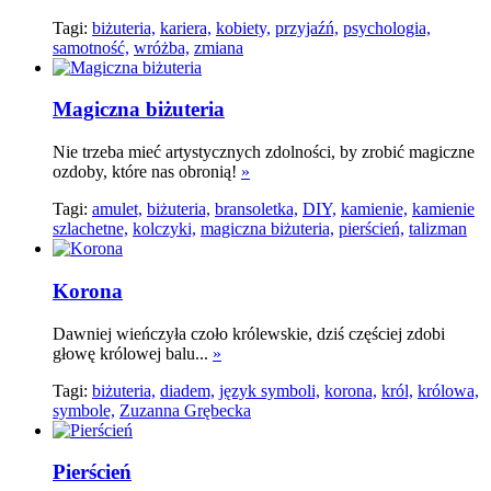
Tagi:
biżuteria,
kariera,
kobiety,
przyjaźń,
psychologia,
samotność,
wróżba,
zmiana
Magiczna biżuteria
Nie trzeba mieć artystycznych zdolności, by zrobić magiczne
ozdoby, które nas obronią!
»
Tagi:
amulet,
biżuteria,
bransoletka,
DIY,
kamienie,
kamienie
szlachetne,
kolczyki,
magiczna biżuteria,
pierścień,
talizman
Korona
Dawniej wieńczyła czoło królewskie, dziś częściej zdobi
głowę królowej balu...
»
Tagi:
biżuteria,
diadem,
język symboli,
korona,
król,
królowa,
symbole,
Zuzanna Grębecka
Pierścień