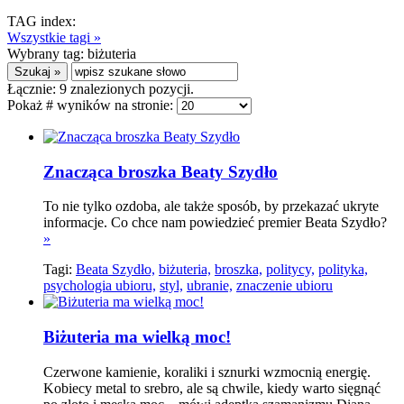
TAG index:
Wszystkie tagi »
Wybrany tag:
biżuteria
Łącznie:
9
znalezionych pozycji.
Pokaż # wyników na stronie:
Znacząca broszka Beaty Szydło
To nie tylko ozdoba, ale także sposób, by przekazać ukryte
informacje. Co chce nam powiedzieć premier Beata Szydło?
»
Tagi:
Beata Szydło,
biżuteria,
broszka,
politycy,
polityka,
psychologia ubioru,
styl,
ubranie,
znaczenie ubioru
Biżuteria ma wielką moc!
Czerwone kamienie, koraliki i sznurki wzmocnią energię.
Kobiecy metal to srebro, ale są chwile, kiedy warto sięgnąć