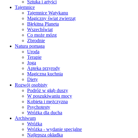
Sztuka i artyści
Tajemnice
Tajemnice Watykanu
Magiczny świat zwierząt
Błękitna Planeta
Wszechświat
Co może mózg
Zbrodnie
Natura pomaga
Uroda
Terapie
Joga
Apteka przyrody
Magiczna kuchnia
Diety
Rozwój osobisty
Podróż w głąb duszy
W poszukiwaniu mocy
Kobieta i mężczyzna
Psychotesty
Wróżka dla ducha
Archiwum
Wróżka
Wróżka - wydanie specjalne
Najlepsza okładka