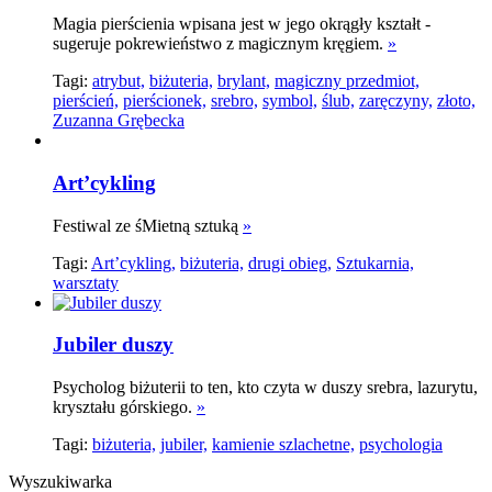
Magia pierścienia wpisana jest w jego okrągły kształt -
sugeruje pokrewieństwo z magicznym kręgiem.
»
Tagi:
atrybut,
biżuteria,
brylant,
magiczny przedmiot,
pierścień,
pierścionek,
srebro,
symbol,
ślub,
zaręczyny,
złoto,
Zuzanna Grębecka
Art’cykling
Festiwal ze śMietną sztuką
»
Tagi:
Art’cykling,
biżuteria,
drugi obieg,
Sztukarnia,
warsztaty
Jubiler duszy
Psycholog biżuterii to ten, kto czyta w duszy srebra, lazurytu,
kryształu górskiego.
»
Tagi:
biżuteria,
jubiler,
kamienie szlachetne,
psychologia
Wyszukiwarka