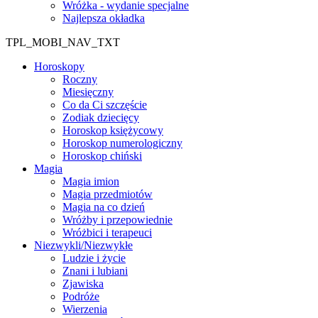
Wróżka - wydanie specjalne
Najlepsza okładka
TPL_MOBI_NAV_TXT
Horoskopy
Roczny
Miesięczny
Co da Ci szczęście
Zodiak dziecięcy
Horoskop księżycowy
Horoskop numerologiczny
Horoskop chiński
Magia
Magia imion
Magia przedmiotów
Magia na co dzień
Wróżby i przepowiednie
Wróżbici i terapeuci
Niezwykli/Niezwykłe
Ludzie i życie
Znani i lubiani
Zjawiska
Podróże
Wierzenia