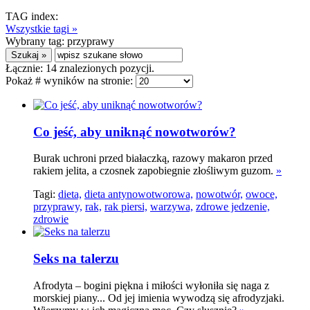
TAG index:
Wszystkie tagi »
Wybrany tag:
przyprawy
Łącznie:
14
znalezionych pozycji.
Pokaż # wyników na stronie:
Co jeść, aby uniknąć nowotworów?
Burak uchroni przed białaczką, razowy makaron przed
rakiem jelita, a czosnek zapobiegnie złośliwym guzom.
»
Tagi:
dieta,
dieta antynowotworowa,
nowotwór,
owoce,
przyprawy,
rak,
rak piersi,
warzywa,
zdrowe jedzenie,
zdrowie
Seks na talerzu
Afrodyta – bogini piękna i miłości wyłoniła się naga z
morskiej piany... Od jej imienia wywodzą się afrodyzjaki.