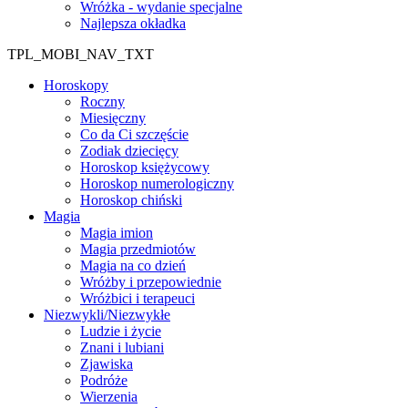
Wróżka - wydanie specjalne
Najlepsza okładka
TPL_MOBI_NAV_TXT
Horoskopy
Roczny
Miesięczny
Co da Ci szczęście
Zodiak dziecięcy
Horoskop księżycowy
Horoskop numerologiczny
Horoskop chiński
Magia
Magia imion
Magia przedmiotów
Magia na co dzień
Wróżby i przepowiednie
Wróżbici i terapeuci
Niezwykli/Niezwykłe
Ludzie i życie
Znani i lubiani
Zjawiska
Podróże
Wierzenia