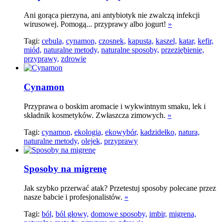
Ani gorąca pierzyna, ani antybiotyk nie zwalczą infekcji
wirusowej. Pomogą... przyprawy albo jogurt!
»
Tagi:
cebula,
cynamon,
czosnek,
kapusta,
kaszel,
katar,
kefir,
miód,
naturalne metody,
naturalne sposoby,
przeziębienie,
przyprawy,
zdrowie
Cynamon
Przyprawa o boskim aromacie i wykwintnym smaku, lek i
składnik kosmetyków. Zwłaszcza zimowych.
»
Tagi:
cynamon,
ekologia,
ekowybór,
kadzidełko,
natura,
naturalne metody,
olejek,
przyprawy
Sposoby na migrenę
Jak szybko przerwać atak? Przetestuj sposoby polecane przez
nasze babcie i profesjonalistów.
»
Tagi:
ból,
ból głowy,
domowe sposoby,
imbir,
migrena,