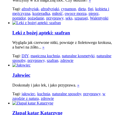
Wierzymy w ich magiczną moc. Czy słusznie?
»
Tagi:
afrodyzjak,
afrodyzjaki,
cynamon,
dieta,
figi,
kobieta i
mężczyzna,
kozieradka,
miłość,
owoce morza,
pieprz,
pomidor,
pożądanie,
przyprawy,
seks,
szparagi,
Walentynki
Leki z bożej apteki: szafran
Wygląda jak czerwone nitki, powstaje z fioletowego krokusa,
a barwi na żółto...
»
Tagi:
DIY,
magiczna kuchnia,
naturalne kosmetyki,
naturalne
sposoby,
przyprawy,
szafran,
zdrowie
Jałowiec
Doskonały i jako lek, i jako przyprawa.
»
Tagi:
jałowiec,
kuchnia,
naturalne sposoby,
przyprawy,
w
zgodzie z natura,
zdrowie
Złapał katar Katarzynę