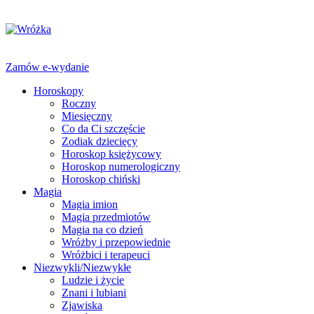
Zamów e-wydanie
Horoskopy
Roczny
Miesięczny
Co da Ci szczęście
Zodiak dziecięcy
Horoskop księżycowy
Horoskop numerologiczny
Horoskop chiński
Magia
Magia imion
Magia przedmiotów
Magia na co dzień
Wróżby i przepowiednie
Wróżbici i terapeuci
Niezwykli/Niezwykłe
Ludzie i życie
Znani i lubiani
Zjawiska