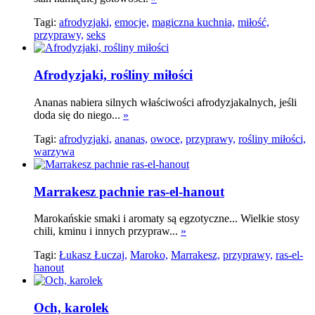
Tagi:
afrodyzjaki,
emocje,
magiczna kuchnia,
miłość,
przyprawy,
seks
Afrodyzjaki, rośliny miłości
Ananas nabiera silnych właściwości afrodyzjakalnych, jeśli
doda się do niego...
»
Tagi:
afrodyzjaki,
ananas,
owoce,
przyprawy,
rośliny miłości,
warzywa
Marrakesz pachnie ras-el-hanout
Marokańskie smaki i aromaty są egzotyczne... Wielkie stosy
chili, kminu i innych przypraw...
»
Tagi:
Łukasz Łuczaj,
Maroko,
Marrakesz,
przyprawy,
ras-el-
hanout
Och, karolek