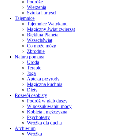
Podróże
Wierzenia
Sztuka i artyści
Tajemnice
Tajemnice Watykanu
Magiczny świat zwierząt
Błękitna Planeta
Wszechświat
Co może mózg
Zbrodnie
Natura pomaga
Uroda
Terapie
Joga
Apteka przyrody
Magiczna kuchnia
Diety
Rozwój osobisty
Podróż w głąb duszy
W poszukiwaniu mocy
Kobieta i mężczyzna
Psychotesty
Wróżka dla ducha
Archiwum
Wróżka