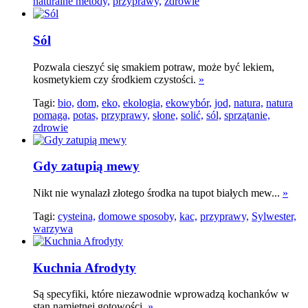
naturalne metody,
przyprawy,
zdrowie
Sól
Pozwala cieszyć się smakiem potraw, może być lekiem,
kosmetykiem czy środkiem czystości.
»
Tagi:
bio,
dom,
eko,
ekologia,
ekowybór,
jod,
natura,
natura
pomaga,
potas,
przyprawy,
słone,
solić,
sól,
sprzątanie,
zdrowie
Gdy zatupią mewy
Nikt nie wynalazł złotego środka na tupot białych mew...
»
Tagi:
cysteina,
domowe sposoby,
kac,
przyprawy,
Sylwester,
warzywa
Kuchnia Afrodyty
Są specyfiki, które niezawodnie wprowadzą kochanków w
stan namiętnej gotowości.
»