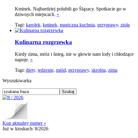
Kminek. Najbardziej polubili go Ślązacy. Spotkacie go w
dziwnych miejscach.
»
Tagi:
karolek,
kminek,
magiczna kuchnia,
przyprawy,
zioła
Kulinarna rozgrzewka
Kiedy zima, mróz i śnieg, nie w głowie nam lody i chłodzące
napoje.
»
Tagi:
diety,
jedzenie,
miód,
przyprawy,
skrobia,
zima
Wyszukiwarka
Kup aktualny numer »
Już w kioskach:
8/2026