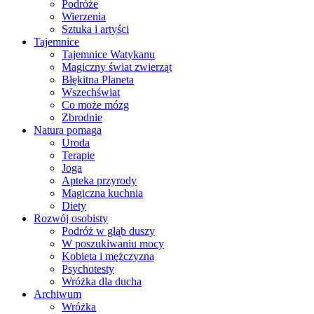
Podróże
Wierzenia
Sztuka i artyści
Tajemnice
Tajemnice Watykanu
Magiczny świat zwierząt
Błękitna Planeta
Wszechświat
Co może mózg
Zbrodnie
Natura pomaga
Uroda
Terapie
Joga
Apteka przyrody
Magiczna kuchnia
Diety
Rozwój osobisty
Podróż w głąb duszy
W poszukiwaniu mocy
Kobieta i mężczyzna
Psychotesty
Wróżka dla ducha
Archiwum
Wróżka