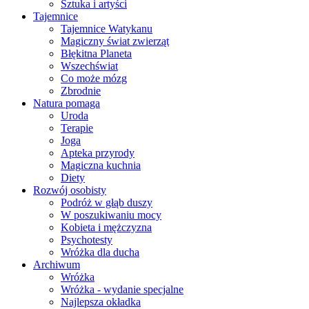
Sztuka i artyści
Tajemnice
Tajemnice Watykanu
Magiczny świat zwierząt
Błękitna Planeta
Wszechświat
Co może mózg
Zbrodnie
Natura pomaga
Uroda
Terapie
Joga
Apteka przyrody
Magiczna kuchnia
Diety
Rozwój osobisty
Podróż w głąb duszy
W poszukiwaniu mocy
Kobieta i mężczyzna
Psychotesty
Wróżka dla ducha
Archiwum
Wróżka
Wróżka - wydanie specjalne
Najlepsza okładka