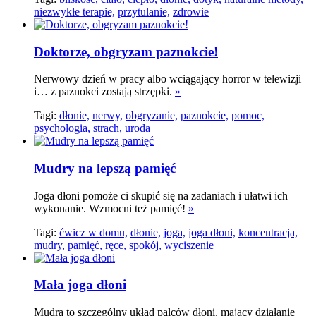
niezwykłe terapie,
przytulanie,
zdrowie
Doktorze, obgryzam paznokcie!
Nerwowy dzień w pracy albo wciągający horror w telewizji
i… z paznokci zostają strzępki.
»
Tagi:
dłonie,
nerwy,
obgryzanie,
paznokcie,
pomoc,
psychologia,
strach,
uroda
Mudry na lepszą pamięć
Joga dłoni pomoże ci skupić się na zadaniach i ułatwi ich
wykonanie. Wzmocni też pamięć!
»
Tagi:
ćwicz w domu,
dłonie,
joga,
joga dłoni,
koncentracja,
mudry,
pamięć,
ręce,
spokój,
wyciszenie
Mała joga dłoni
Mudra to szczególny układ palców dłoni, mający działanie