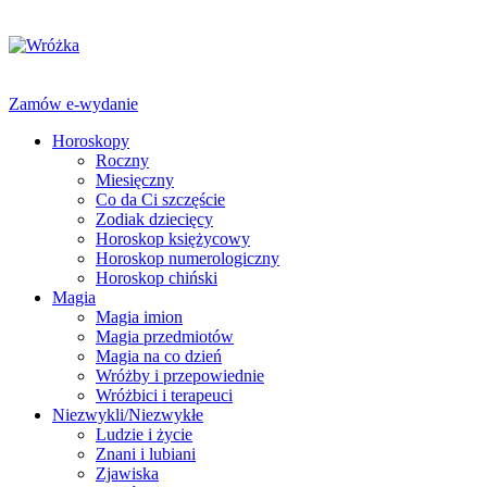
Zamów e-wydanie
Horoskopy
Roczny
Miesięczny
Co da Ci szczęście
Zodiak dziecięcy
Horoskop księżycowy
Horoskop numerologiczny
Horoskop chiński
Magia
Magia imion
Magia przedmiotów
Magia na co dzień
Wróżby i przepowiednie
Wróżbici i terapeuci
Niezwykli/Niezwykłe
Ludzie i życie
Znani i lubiani
Zjawiska