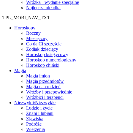
Wróżka - wydanie specjalne
Najlepsza okładka
TPL_MOBI_NAV_TXT
Horoskopy
Roczny
Miesięczny
Co da Ci szczęście
Zodiak dziecięcy
Horoskop księżycowy
Horoskop numerologiczny
Horoskop chiński
Magia
Magia imion
Magia przedmiotów
Magia na co dzień
Wróżby i przepowiednie
Wróżbici i terapeuci
Niezwykli/Niezwykłe
Ludzie i życie
Znani i lubiani
Zjawiska
Podróże
Wierzenia