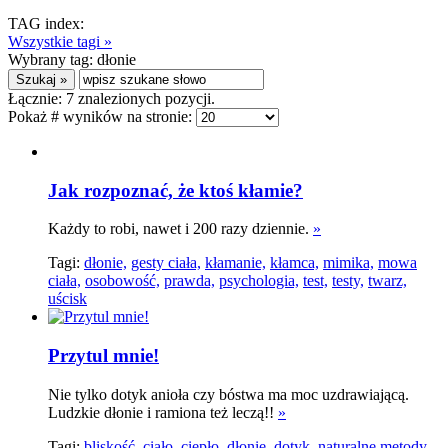
TAG index:
Wszystkie tagi »
Wybrany tag:
dłonie
Łącznie:
7
znalezionych pozycji.
Pokaż # wyników na stronie:
Jak rozpoznać, że ktoś kłamie?
Każdy to robi, nawet i 200 razy dziennie.
»
Tagi:
dłonie,
gesty ciała,
kłamanie,
kłamca,
mimika,
mowa
ciała,
osobowość,
prawda,
psychologia,
test,
testy,
twarz,
uścisk
Przytul mnie!
Nie tylko dotyk anioła czy bóstwa ma moc uzdrawiającą.
Ludzkie dłonie i ramiona też leczą!!
»
Tagi:
bliskość,
ciało,
ciepło,
dłonie,
dotyk,
naturalne metody,