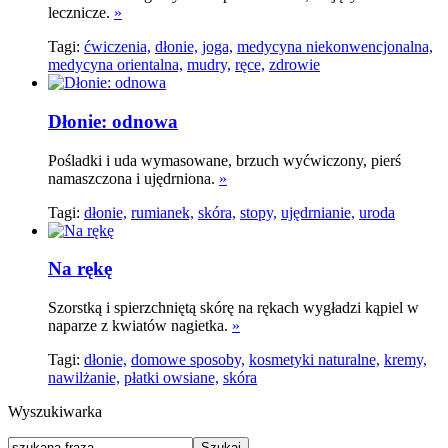
lecznicze.
»
Tagi:
ćwiczenia,
dłonie,
joga,
medycyna niekonwencjonalna,
medycyna orientalna,
mudry,
ręce,
zdrowie
Dłonie: odnowa
Pośladki i uda wymasowane, brzuch wyćwiczony, pierś
namaszczona i ujędrniona.
»
Tagi:
dłonie,
rumianek,
skóra,
stopy,
ujędrnianie,
uroda
Na rękę
Szorstką i spierzchniętą skórę na rękach wygładzi kąpiel w
naparze z kwiatów nagietka.
»
Tagi:
dłonie,
domowe sposoby,
kosmetyki naturalne,
kremy,
nawilżanie,
płatki owsiane,
skóra
Wyszukiwarka