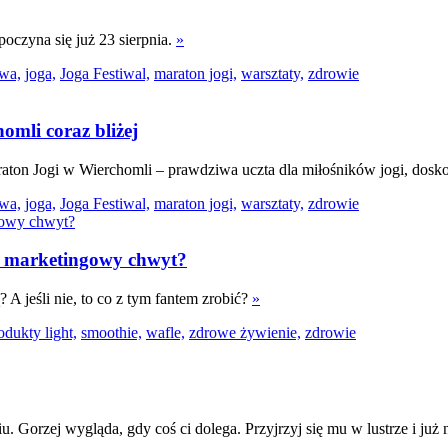
oczyna się już 23 sierpnia.
»
wa,
joga,
Joga Festiwal,
maraton jogi,
warsztaty,
zdrowie
omli coraz bliżej
raton Jogi w Wierchomli – prawdziwa uczta dla miłośników jogi, dosk
wa,
joga,
Joga Festiwal,
maraton jogi,
warsztaty,
zdrowie
czy marketingowy chwyt?
 A jeśli nie, to co z tym fantem zrobić?
»
odukty light,
smoothie,
wafle,
zdrowe żywienie,
zdrowie
Gorzej wygląda, gdy coś ci dolega. Przyjrzyj się mu w lustrze i już na