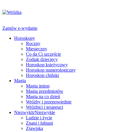
Zamów e-wydanie
Horoskopy
Roczny
Miesięczny
Co da Ci szczęście
Zodiak dziecięcy
Horoskop księżycowy
Horoskop numerologiczny
Horoskop chiński
Magia
Magia imion
Magia przedmiotów
Magia na co dzień
Wróżby i przepowiednie
Wróżbici i terapeuci
Niezwykli/Niezwykłe
Ludzie i życie
Znani i lubiani
Zjawiska