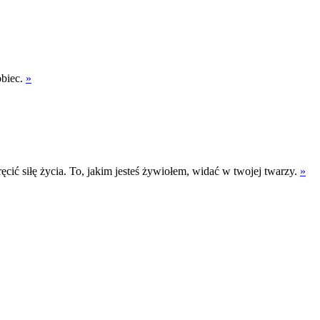
obiec.
»
cić siłę życia. To, jakim jesteś żywiołem, widać w twojej twarzy.
»