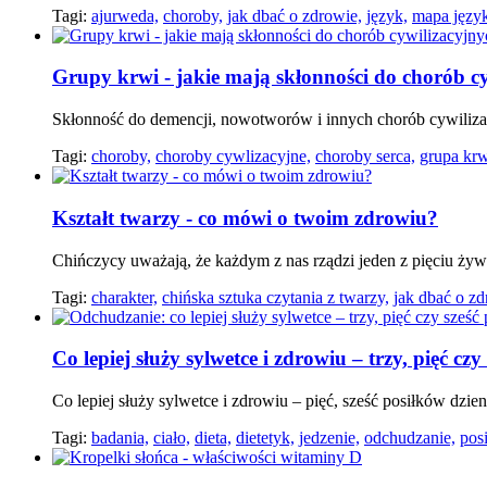
Tagi:
ajurweda,
choroby,
jak dbać o zdrowie,
język,
mapa języ
Grupy krwi - jakie mają skłonności do chorób c
Skłonność do demencji, nowotworów i innych chorób cywiliza
Tagi:
choroby,
choroby cywlizacyjne,
choroby serca,
grupa krw
Kształt twarzy - co mówi o twoim zdrowiu?
Chińczycy uważają, że każdym z nas rządzi jeden z pięciu żywi
Tagi:
charakter,
chińska sztuka czytania z twarzy,
jak dbać o zd
Co lepiej służy sylwetce i zdrowiu – trzy, pięć cz
Co lepiej służy sylwetce i zdrowiu – pięć, sześć posiłków dzi
Tagi:
badania,
ciało,
dieta,
dietetyk,
jedzenie,
odchudzanie,
posi