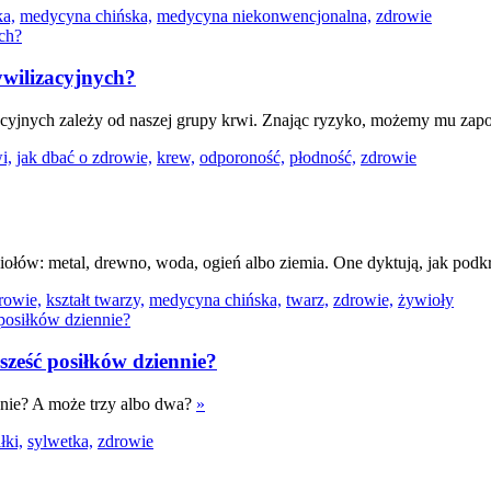
ka,
medycyna chińska,
medycyna niekonwencjonalna,
zdrowie
ywilizacyjnych?
cyjnych zależy od naszej grupy krwi. Znając ryzyko, możemy mu zap
i,
jak dbać o zdrowie,
krew,
odporoność,
płodność,
zdrowie
ołów: metal, drewno, woda, ogień albo ziemia. One dyktują, jak podkrę
rowie,
kształt twarzy,
medycyna chińska,
twarz,
zdrowie,
żywioły
y sześć posiłków dziennie?
ennie? A może trzy albo dwa?
»
łki,
sylwetka,
zdrowie