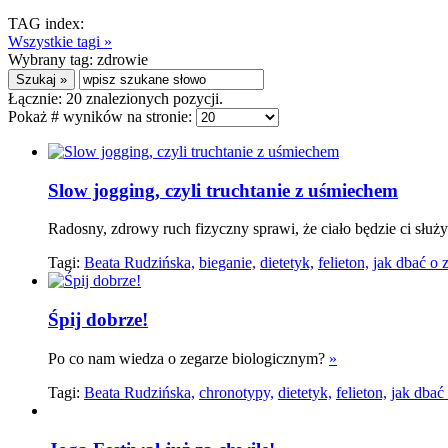
TAG index:
Wszystkie tagi »
Wybrany tag:
zdrowie
Łącznie:
20
znalezionych pozycji.
Pokaż # wyników na stronie:
Slow jogging, czyli truchtanie z uśmiechem
Radosny, zdrowy ruch fizyczny sprawi, że ciało będzie ci służyć
Tagi:
Beata Rudzińska,
bieganie,
dietetyk,
felieton,
jak dbać o 
Śpij dobrze!
Po co nam wiedza o zegarze biologicznym?
»
Tagi:
Beata Rudzińska,
chronotypy,
dietetyk,
felieton,
jak dbać