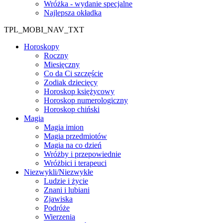
Wróżka - wydanie specjalne
Najlepsza okładka
TPL_MOBI_NAV_TXT
Horoskopy
Roczny
Miesięczny
Co da Ci szczęście
Zodiak dziecięcy
Horoskop księżycowy
Horoskop numerologiczny
Horoskop chiński
Magia
Magia imion
Magia przedmiotów
Magia na co dzień
Wróżby i przepowiednie
Wróżbici i terapeuci
Niezwykli/Niezwykłe
Ludzie i życie
Znani i lubiani
Zjawiska
Podróże
Wierzenia