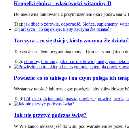
Kropelki słońca - właściwości witaminy D
Do niedawna traktowana z przymrużeniem oka i podawana w k
Tagi:
jak dbać o zdrowie,
odporność,
Słońce,
suplementy,
wita
Tarczyca - co się dzieje, kiedy zaczyna źle działać
Tarczyca kształtem przypomina motyla i jest tak samo jak on d
Tagi:
choroby,
hormony,
jak dbać o zdrowie,
medycyna niekon
Powięzie: co to takiego i na czym polega ich tera
Wystarczy uciskać lub rozciągać powięzie, aby zlikwidować 
Tagi:
ból,
ciało,
fizjoterapia,
masaż,
powięzie,
powięź,
rozciąga
Jak nie przytyć podczas świąt?
W Wielkanoc możesz jeść do woli, pod warunkiem że przed świę