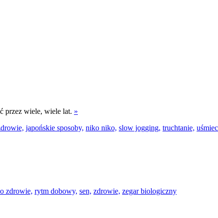
 przez wiele, wiele lat.
»
zdrowie,
japońskie sposoby,
niko niko,
slow jogging,
truchtanie,
uśmiec
 o zdrowie,
rytm dobowy,
sen,
zdrowie,
zegar biologiczny