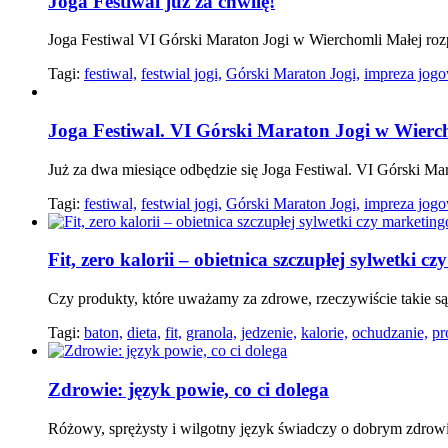
Joga Festiwal już za chwilę!
Joga Festiwal VI Górski Maraton Jogi w Wierchomli Małej rozp
Tagi:
festiwal,
festwial jogi,
Górski Maraton Jogi,
impreza jogo
Joga Festiwal. VI Górski Maraton Jogi w Wierch
Już za dwa miesiące odbędzie się Joga Festiwal. VI Górski Ma
Tagi:
festiwal,
festwial jogi,
Górski Maraton Jogi,
impreza jogo
Fit, zero kalorii – obietnica szczupłej sylwetki 
Czy produkty, które uważamy za zdrowe, rzeczywiście takie są?
Tagi:
baton,
dieta,
fit,
granola,
jedzenie,
kalorie,
ochudzanie,
pr
Zdrowie: język powie, co ci dolega
Różowy, sprężysty i wilgotny język świadczy o dobrym zdrowiu. 