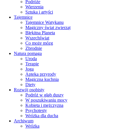
Podróże
Wierzenia
Sztuka i artyści
Tajemnice
Tajemnice Watykanu
Magiczny świat zwierząt
Błękitna Planeta
Wszechświat
Co może mózg
Zbrodnie
Natura pomaga
Uroda
Terapie
Joga
Apteka przyrody
Magiczna kuchnia
Diety
Rozwój osobisty
Podróż w głąb duszy
W poszukiwaniu mocy
Kobieta i mężczyzna
Psychotesty
Wróżka dla ducha
Archiwum
Wróżka