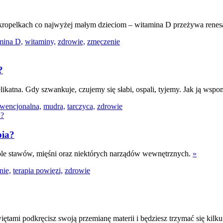
ropelkach co najwyżej małym dzieciom – witamina D przeżywa renesa
mina D,
witaminy,
zdrowie,
zmęczenie
?
elikatna. Gdy szwankuje, czujemy się słabi, ospali, tyjemy. Jak ją wsp
wencjonalna,
mudra,
tarczyca,
zdrowie
pia?
bóle stawów, mięśni oraz niektórych narządów wewnętrznych.
»
nie,
terapia powięzi,
zdrowie
tami podkręcisz swoją przemianę materii i będziesz trzymać się kilku