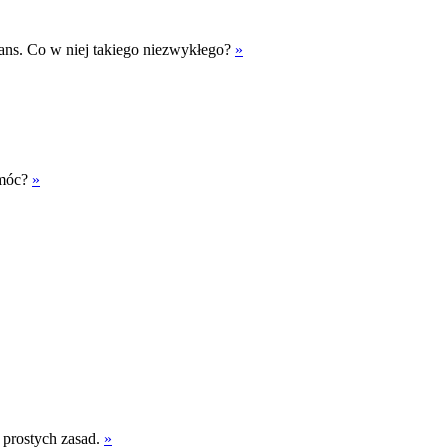
ns. Co w niej takiego niezwykłego?
»
omóc?
»
 prostych zasad.
»