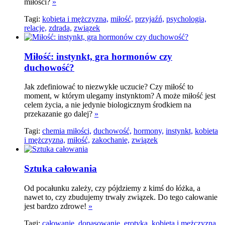
miłości?
»
Tagi:
kobieta i mężczyzna,
miłość,
przyjaźń,
psychologia,
relacje,
zdrada,
związek
Miłość: instynkt, gra hormonów czy
duchowość?
Jak zdefiniować to niezwykłe uczucie? Czy miłość to
moment, w którym ulegamy instynktom? A może miłość jest
celem życia, a nie jedynie biologicznym środkiem na
przekazanie go dalej?
»
Tagi:
chemia miłości,
duchowość,
hormony,
instynkt,
kobieta
i mężczyzna,
miłość,
zakochanie,
związek
Sztuka całowania
Od pocałunku zależy, czy pójdziemy z kimś do łóżka, a
nawet to, czy zbudujemy trwały związek. Do tego całowanie
jest bardzo zdrowe!
»
Tagi:
całowanie,
dopasowanie,
erotyka,
kobieta i mężczyzna,