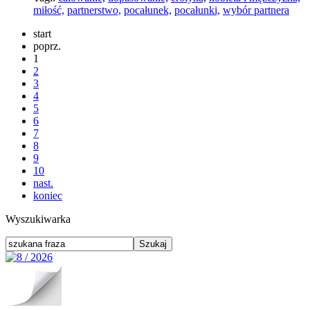
miłość,
partnerstwo,
pocałunek,
pocałunki,
wybór partnera
start
poprz.
1
2
3
4
5
6
7
8
9
10
nast.
koniec
Wyszukiwarka