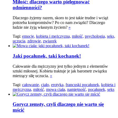
Miłość: dlaczego warto pielęgnować
odmienności?
Dlaczego żyjemy razem, skoro to jest takie trudne i wciąż
potrzeba kompromisów? Po co nam związki? Dlaczego
ludzie nie żyją własnym życiem?
»
Tagi:
emocje,
kobieta i mężczyzna,
miłość,
psychologia,
seks,
uczucia,
zdrowie,
związek
Jaki pocałunek, taki kochanek!
Całowanie dla mężczyzny jest tylko jednym z elementów
sztuki miłosnej. Kobieta traktuje je jak barometr związku
mierzący siłę uczucia.
»
Tagi:
całowanie,
ciało,
erotyka,
francuski pocałunek,
kobieta i
mężczyzna,
miłość,
mowa ciała,
namiętność,
pocałunek,
seks
Gorycz zemsty, czyli dlaczego nie warto się
mścić