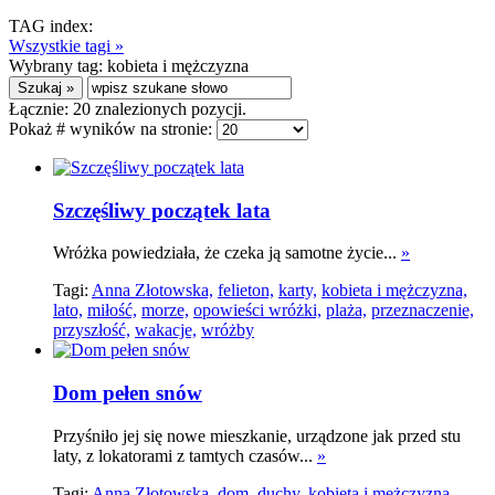
TAG index:
Wszystkie tagi »
Wybrany tag:
kobieta i mężczyzna
Łącznie:
20
znalezionych pozycji.
Pokaż # wyników na stronie:
Szczęśliwy początek lata
Wróżka powiedziała, że czeka ją samotne życie...
»
Tagi:
Anna Złotowska,
felieton,
karty,
kobieta i mężczyzna,
lato,
miłość,
morze,
opowieści wróżki,
plaża,
przeznaczenie,
przyszłość,
wakacje,
wróżby
Dom pełen snów
Przyśniło jej się nowe mieszkanie, urządzone jak przed stu
laty, z lokatorami z tamtych czasów...
»
Tagi:
Anna Złotowska,
dom,
duchy,
kobieta i mężczyzna,