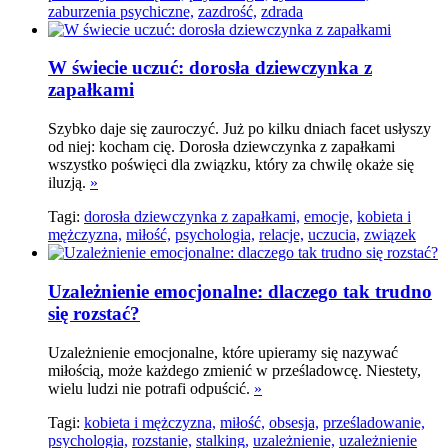
zaburzenia psychiczne,
zazdrość,
zdrada
W świecie uczuć: dorosła dziewczynka z
zapałkami
Szybko daje się zauroczyć. Już po kilku dniach facet usłyszy
od niej: kocham cię. Dorosła dziewczynka z zapałkami
wszystko poświęci dla związku, który za chwilę okaże się
iluzją.
»
Tagi:
dorosła dziewczynka z zapałkami,
emocje,
kobieta i
mężczyzna,
miłość,
psychologia,
relacje,
uczucia,
związek
Uzależnienie emocjonalne: dlaczego tak trudno
się rozstać?
Uzależnienie emocjonalne, które upieramy się nazywać
miłością, może każdego zmienić w prześladowcę. Niestety,
wielu ludzi nie potrafi odpuścić.
»
Tagi:
kobieta i mężczyzna,
miłość,
obsesja,
prześladowanie,
psychologia,
rozstanie,
stalking,
uzależnienie,
uzależnienie