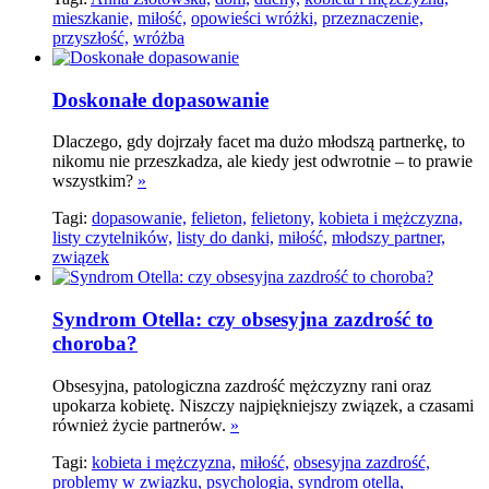
mieszkanie,
miłość,
opowieści wróżki,
przeznaczenie,
przyszłość,
wróżba
Doskonałe dopasowanie
Dlaczego, gdy dojrzały facet ma dużo młodszą partnerkę, to
nikomu nie przeszkadza, ale kiedy jest odwrotnie – to prawie
wszystkim?
»
Tagi:
dopasowanie,
felieton,
felietony,
kobieta i mężczyzna,
listy czytelników,
listy do danki,
miłość,
młodszy partner,
związek
Syndrom Otella: czy obsesyjna zazdrość to
choroba?
Obsesyjna, patologiczna zazdrość mężczyzny rani oraz
upokarza kobietę. Niszczy najpiękniejszy związek, a czasami
również życie partnerów.
»
Tagi:
kobieta i mężczyzna,
miłość,
obsesyjna zazdrość,
problemy w związku,
psychologia,
syndrom otella,