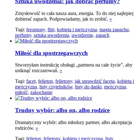
Sztuka uwodzenia: jak dobrać perfumy?
Zmysłowość to cała nasza aura, energia. To do niej najlepiej
dobierać zapach. Podpowiadamy, jak to zrobić.
»
Tagi:
feromony,
flirt,
kobieta i mężczyzna,
magia zapachu,
perfumy,
sztuka uwodzenia,
uwodzenie,
zapach
Miłość dla spostrzegawczych
Stworzyłam instrukcję obsługi „partnera na całe życie”, aby
uniknąć rozczarowań.
»
Tagi:
facet,
felieton,
felietony,
jak sprawdzić faceta,
kobieta i
mężczyzna,
listy czytelników,
listy do danki,
mężczyzna,
miłość,
zakochanie
Trudny wybór: albo on, albo rodzice
Dramatyczny wybór: albo młodszy partner, albo akceptacja
rodziców.
»
Tagi:
felieton,
felietony,
kobieta i mężczyzna,
listy