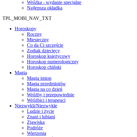
Wróżka - wydanie specjalne
Najlepsza okładka
TPL_MOBI_NAV_TXT
Horoskopy
Roczny
Miesięczny
Co da Ci szczęście
Zodiak dziecięcy
Horoskop księżycowy
Horoskop numerologiczny
Horoskop chiński
Magia
Magia imion
Magia przedmiotów
Magia na co dzień
Wróżby i przepowiednie
Wróżbici i terapeuci
Niezwykli/Niezwykłe
Ludzie i życie
Znani i lubiani
Zjawiska
Podróże
Wierzenia