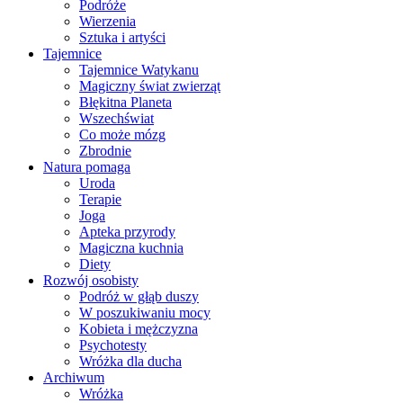
Podróże
Wierzenia
Sztuka i artyści
Tajemnice
Tajemnice Watykanu
Magiczny świat zwierząt
Błękitna Planeta
Wszechświat
Co może mózg
Zbrodnie
Natura pomaga
Uroda
Terapie
Joga
Apteka przyrody
Magiczna kuchnia
Diety
Rozwój osobisty
Podróż w głąb duszy
W poszukiwaniu mocy
Kobieta i mężczyzna
Psychotesty
Wróżka dla ducha
Archiwum
Wróżka