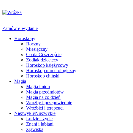
Zamów e-wydanie
Horoskopy
Roczny
Miesięczny
Co da Ci szczęście
Zodiak dziecięcy
Horoskop księżycowy
Horoskop numerologiczny
Horoskop chiński
Magia
Magia imion
Magia przedmiotów
Magia na co dzień
Wróżby i przepowiednie
Wróżbici i terapeuci
Niezwykli/Niezwykłe
Ludzie i życie
Znani i lubiani
Zjawiska