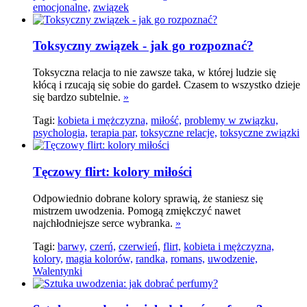
emocjonalne,
związek
Toksyczny związek - jak go rozpoznać?
Toksyczna relacja to nie zawsze taka, w której ludzie się
kłócą i rzucają się sobie do gardeł. Czasem to wszystko dzieje
się bardzo subtelnie.
»
Tagi:
kobieta i mężczyzna,
miłość,
problemy w związku,
psychologia,
terapia par,
toksyczne relacje,
toksyczne związki
Tęczowy flirt: kolory miłości
Odpowiednio dobrane kolory sprawią, że staniesz się
mistrzem uwodzenia. Pomogą zmiękczyć nawet
najchłodniejsze serce wybranka.
»
Tagi:
barwy,
czerń,
czerwień,
flirt,
kobieta i mężczyzna,
kolory,
magia kolorów,
randka,
romans,
uwodzenie,
Walentynki