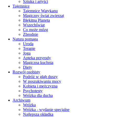
Sztuka i artyści
Tajemnice
Tajemnice Watykanu
Magiczny świat zwierząt
Błękitna Planeta
Wszechświat
Co może mózg
Zbrodnie
Natura pomaga
Uroda
Terapie
Joga
Apteka przyrody
Magiczna kuchnia
Diety
Rozwój osobisty
Podróż w głąb duszy
W poszukiwaniu mocy
Kobieta i mężczyzna
Psychotesty
Wróżka dla ducha
Archiwum
Wróżka
Wróżka - wydanie specjalne
Najlepsza okładka