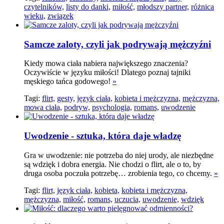
czytelników,
listy do danki,
miłość,
młodszy partner,
różnica
wieku,
związek
Samcze zaloty, czyli jak podrywają mężczyźni
Kiedy mowa ciała nabiera największego znaczenia?
Oczywiście w języku miłości! Dlatego poznaj tajniki
męskiego tańca godowego!
»
Tagi:
flirt,
gesty,
język ciała,
kobieta i mężczyzna,
mężczyzna,
mowa ciała,
podryw,
psychologia,
romans,
uwodzenie
Uwodzenie - sztuka, która daje władzę
Gra w uwodzenie: nie potrzeba do niej urody, ale niezbędne
są wdzięk i dobra energia. Nie chodzi o flirt, ale o to, by
druga osoba poczuła potrzebę… zrobienia tego, co chcemy.
»
Tagi:
flirt,
język ciała,
kobieta,
kobieta i mężczyzna,
mężczyzna,
miłość,
romans,
uczucia,
uwodzenie,
wdzięk