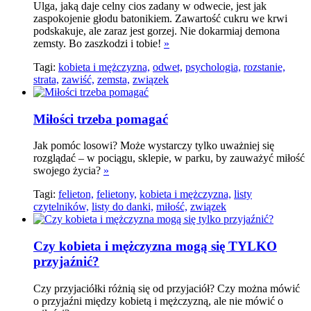
Ulga, jaką daje celny cios zadany w odwecie, jest jak
zaspokojenie głodu batonikiem. Zawartość cukru we krwi
podskakuje, ale zaraz jest gorzej. Nie dokarmiaj demona
zemsty. Bo zaszkodzi i tobie!
»
Tagi:
kobieta i mężczyzna,
odwet,
psychologia,
rozstanie,
strata,
zawiść,
zemsta,
związek
Miłości trzeba pomagać
Jak pomóc losowi? Może wystarczy tylko uważniej się
rozglądać – w pociągu, sklepie, w parku, by zauważyć miłość
swojego życia?
»
Tagi:
felieton,
felietony,
kobieta i mężczyzna,
listy
czytelników,
listy do danki,
miłość,
związek
Czy kobieta i mężczyzna mogą się TYLKO
przyjaźnić?
Czy przyjaciółki różnią się od przyjaciół? Czy można mówić
o przyjaźni między kobietą i mężczyzną, ale nie mówić o