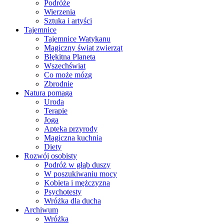
Podróże
Wierzenia
Sztuka i artyści
Tajemnice
Tajemnice Watykanu
Magiczny świat zwierząt
Błękitna Planeta
Wszechświat
Co może mózg
Zbrodnie
Natura pomaga
Uroda
Terapie
Joga
Apteka przyrody
Magiczna kuchnia
Diety
Rozwój osobisty
Podróż w głąb duszy
W poszukiwaniu mocy
Kobieta i mężczyzna
Psychotesty
Wróżka dla ducha
Archiwum
Wróżka