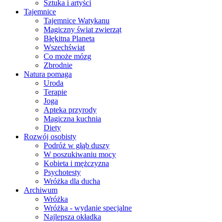
Sztuka i artyści
Tajemnice
Tajemnice Watykanu
Magiczny świat zwierząt
Błękitna Planeta
Wszechświat
Co może mózg
Zbrodnie
Natura pomaga
Uroda
Terapie
Joga
Apteka przyrody
Magiczna kuchnia
Diety
Rozwój osobisty
Podróż w głąb duszy
W poszukiwaniu mocy
Kobieta i mężczyzna
Psychotesty
Wróżka dla ducha
Archiwum
Wróżka
Wróżka - wydanie specjalne
Najlepsza okładka