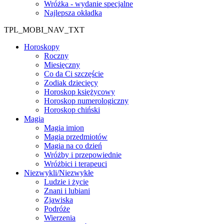
Wróżka - wydanie specjalne
Najlepsza okładka
TPL_MOBI_NAV_TXT
Horoskopy
Roczny
Miesięczny
Co da Ci szczęście
Zodiak dziecięcy
Horoskop księżycowy
Horoskop numerologiczny
Horoskop chiński
Magia
Magia imion
Magia przedmiotów
Magia na co dzień
Wróżby i przepowiednie
Wróżbici i terapeuci
Niezwykli/Niezwykłe
Ludzie i życie
Znani i lubiani
Zjawiska
Podróże
Wierzenia