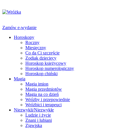
Zamów e-wydanie
Horoskopy
Roczny
Miesięczny
Co da Ci szczęście
Zodiak dziecięcy
Horoskop księżycowy
Horoskop numerologiczny
Horoskop chiński
Magia
Magia imion
Magia przedmiotów
Magia na co dzień
Wróżby i przepowiednie
Wróżbici i terapeuci
Niezwykli/Niezwykłe
Ludzie i życie
Znani i lubiani
Zjawiska