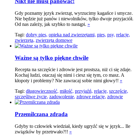
Nikt nie musi panować!
Gdy poznamy język zwierząt, wyrzucimy kagańce i smycze.
Nie będzie już panów i niewolników, tylko dwoje przyjaciół.
Od nas zależy, jak szybko to nastąpi.
»
Tagi:
dobry pies,
opieka nad zwierzętami,
pies,
psy,
relacje,
zwierzęta,
zwierzęta domowe
Ważne są tylko piękne chwile
Recepta na szczęście i zdrowie jest prostsza, niż ci się zdaje.
Kochaj ludzi, otaczaj się nimi i ciesz się tym, co masz. A
kłopoty i problemy? Nie zawracaj sobie nimi głowy!!
»
Tagi:
długowieczność,
miłość,
przyjaźń,
relacje,
szczęście,
szczęśliwe życie,
zadowolenie,
zdrowe relacje,
zdrowie
Przemilczana zdrada
Gdyby to człowiek wiedział, kiedy ugryźć się w język... Ile
związków by przetrwało?!!
»