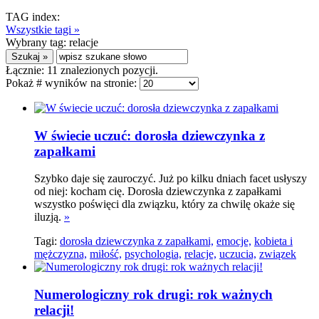
TAG index:
Wszystkie tagi »
Wybrany tag:
relacje
Łącznie:
11
znalezionych pozycji.
Pokaż # wyników na stronie:
W świecie uczuć: dorosła dziewczynka z
zapałkami
Szybko daje się zauroczyć. Już po kilku dniach facet usłyszy
od niej: kocham cię. Dorosła dziewczynka z zapałkami
wszystko poświęci dla związku, który za chwilę okaże się
iluzją.
»
Tagi:
dorosła dziewczynka z zapałkami,
emocje,
kobieta i
mężczyzna,
miłość,
psychologia,
relacje,
uczucia,
związek
Numerologiczny rok drugi: rok ważnych
relacji!