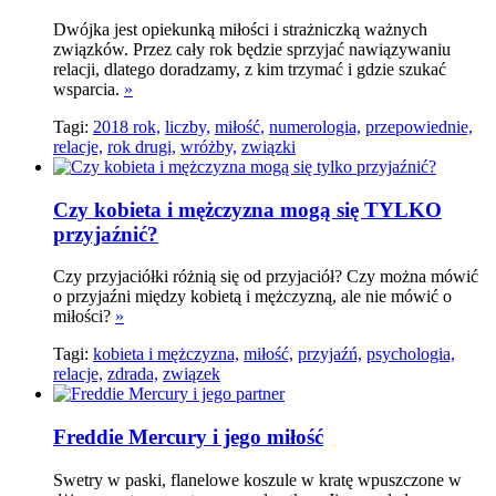
Dwójka jest opiekunką miłości i strażniczką ważnych
związków. Przez cały rok będzie sprzyjać nawiązywaniu
relacji, dlatego doradzamy, z kim trzymać i gdzie szukać
wsparcia.
»
Tagi:
2018 rok,
liczby,
miłość,
numerologia,
przepowiednie,
relacje,
rok drugi,
wróżby,
związki
Czy kobieta i mężczyzna mogą się TYLKO
przyjaźnić?
Czy przyjaciółki różnią się od przyjaciół? Czy można mówić
o przyjaźni między kobietą i mężczyzną, ale nie mówić o
miłości?
»
Tagi:
kobieta i mężczyzna,
miłość,
przyjaźń,
psychologia,
relacje,
zdrada,
związek
Freddie Mercury i jego miłość
Swetry w paski, flanelowe koszule w kratę wpuszczone w