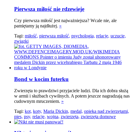
Pierwsza miłość nie rdzewieje
Czy pierwsza miłość jest najważniejsza? Wcale nie, ale
pamiętamy ją najdłużej.
»
Tagi:
miłość,
pierwsza miłość,
psychologia,
relacje,
uczucie,
związki
Bond w kocim futerku
Zwierzęta to prawdziwi przyjaciele ludzi. Dla ich dobra służą
w armii i służbach cywilnych. A potem jeszcze nagradzają nas
cudownym mruczeniem.
»
Tagi:
kot,
koty,
Maria Dickin,
medal,
opieka nad zwierzętami,
pies,
psy,
relacje,
wojna,
zwierzęta,
zwierzęta domowe