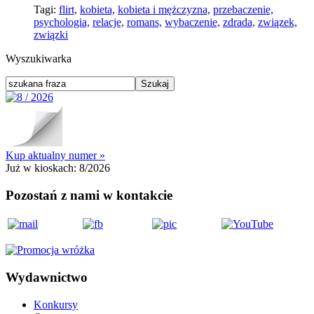
Tagi:
flirt,
kobieta,
kobieta i mężczyzna,
przebaczenie,
psychologia,
relacje,
romans,
wybaczenie,
zdrada,
związek,
związki
Wyszukiwarka
Kup aktualny numer »
Już w kioskach:
8/2026
Pozostań z nami w kontakcie
Wydawnictwo
Konkursy