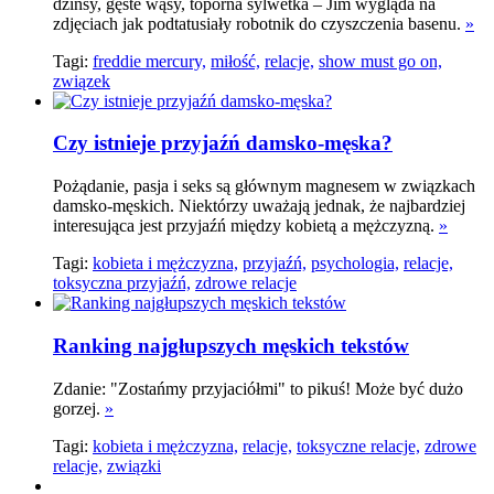
dżinsy, gęste wąsy, toporna sylwetka – Jim wygląda na
zdjęciach jak podtatusiały robotnik do czyszczenia basenu.
»
Tagi:
freddie mercury,
miłość,
relacje,
show must go on,
związek
Czy istnieje przyjaźń damsko-męska?
Pożądanie, pasja i seks są głównym magnesem w związkach
damsko-męskich. Niektórzy uważają jednak, że najbardziej
interesująca jest przyjaźń między kobietą a mężczyzną.
»
Tagi:
kobieta i mężczyzna,
przyjaźń,
psychologia,
relacje,
toksyczna przyjaźń,
zdrowe relacje
Ranking najgłupszych męskich tekstów
Zdanie: "Zostańmy przyjaciółmi" to pikuś! Może być dużo
gorzej.
»
Tagi:
kobieta i mężczyzna,
relacje,
toksyczne relacje,
zdrowe
relacje,
związki