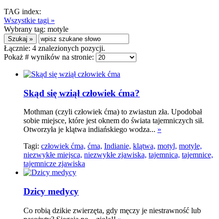
TAG index:
Wszystkie tagi »
Wybrany tag:
motyle
Łącznie:
4
znalezionych pozycji.
Pokaż # wyników na stronie:
Skąd się wziął człowiek ćma?
Mothman (czyli człowiek ćma) to zwiastun zła. Upodobał
sobie miejsce, które jest oknem do świata tajemniczych sił.
Otworzyła je klątwa indiańskiego wodza...
»
Tagi:
człowiek ćma,
ćma,
Indianie,
klątwa,
motyl,
motyle,
niezwykłe miejsca,
niezwykłe zjawiska,
tajemnica,
tajemnice,
tajemnicze zjawiska
Dzicy medycy
Co robią dzikie zwierzęta, gdy męczy je niestrawność lub