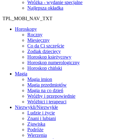
Wróżka - wydanie specjalne
Najlepsza okładka
TPL_MOBI_NAV_TXT
Horoskopy
Roczny
Miesięczny
Co da Ci szczęście
Zodiak dziecięcy
Horoskop księżycowy
Horoskop numerologiczny
Horoskop chiński
Magia
Magia imion
Magia przedmiotów
Magia na co dzień
Wróżby i przepowiednie
Wróżbici i terapeuci
Niezwykli/Niezwykłe
Ludzie i życie
Znani i lubiani
Zjawiska
Podróże
Wierzenia