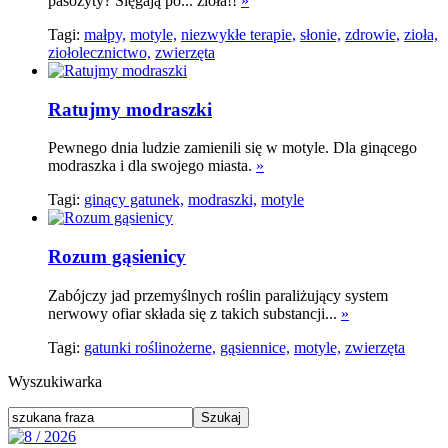
pasożyty? Sięgają po... zioła!!
»
Tagi:
małpy,
motyle,
niezwykłe terapie,
słonie,
zdrowie,
zioła,
ziołolecznictwo,
zwierzęta
Ratujmy modraszki
Pewnego dnia ludzie zamienili się w motyle. Dla ginącego
modraszka i dla swojego miasta.
»
Tagi:
ginący gatunek,
modraszki,
motyle
Rozum gąsienicy
Zabójczy jad przemyślnych roślin paraliżujący system
nerwowy ofiar składa się z takich substancji...
»
Tagi:
gatunki roślinożerne,
gąsiennice,
motyle,
zwierzęta
Wyszukiwarka