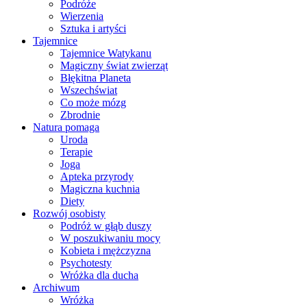
Podróże
Wierzenia
Sztuka i artyści
Tajemnice
Tajemnice Watykanu
Magiczny świat zwierząt
Błękitna Planeta
Wszechświat
Co może mózg
Zbrodnie
Natura pomaga
Uroda
Terapie
Joga
Apteka przyrody
Magiczna kuchnia
Diety
Rozwój osobisty
Podróż w głąb duszy
W poszukiwaniu mocy
Kobieta i mężczyzna
Psychotesty
Wróżka dla ducha
Archiwum
Wróżka