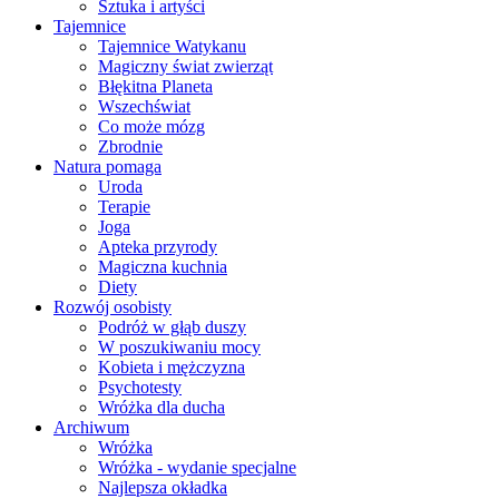
Sztuka i artyści
Tajemnice
Tajemnice Watykanu
Magiczny świat zwierząt
Błękitna Planeta
Wszechświat
Co może mózg
Zbrodnie
Natura pomaga
Uroda
Terapie
Joga
Apteka przyrody
Magiczna kuchnia
Diety
Rozwój osobisty
Podróż w głąb duszy
W poszukiwaniu mocy
Kobieta i mężczyzna
Psychotesty
Wróżka dla ducha
Archiwum
Wróżka
Wróżka - wydanie specjalne
Najlepsza okładka