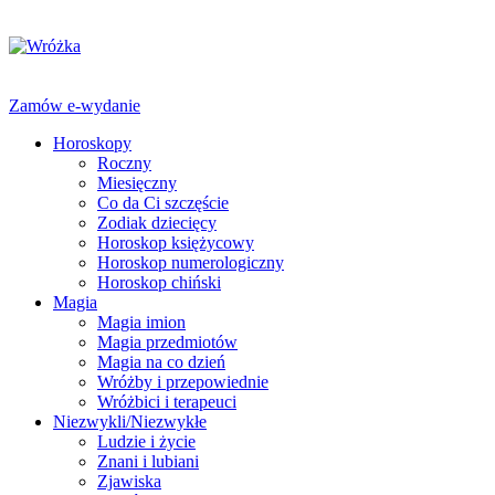
Zamów e-wydanie
Horoskopy
Roczny
Miesięczny
Co da Ci szczęście
Zodiak dziecięcy
Horoskop księżycowy
Horoskop numerologiczny
Horoskop chiński
Magia
Magia imion
Magia przedmiotów
Magia na co dzień
Wróżby i przepowiednie
Wróżbici i terapeuci
Niezwykli/Niezwykłe
Ludzie i życie
Znani i lubiani
Zjawiska